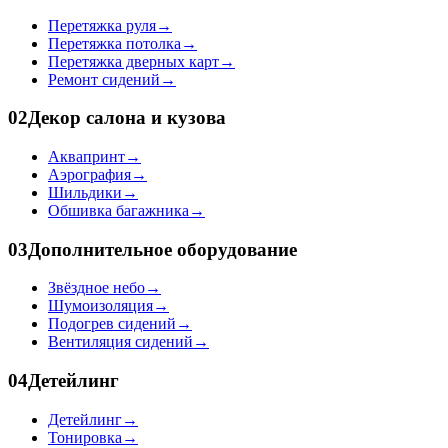
Перетяжка руля
→
Перетяжка потолка
→
Перетяжка дверных карт
→
Ремонт сидений
→
02
Декор салона и кузова
Аквапринт
→
Аэрография
→
Шильдики
→
Обшивка багажника
→
03
Дополнительное оборудование
Звёздное небо
→
Шумоизоляция
→
Подогрев сидений
→
Вентиляция сидений
→
04
Детейлинг
Детейлинг
→
Тонировка
→