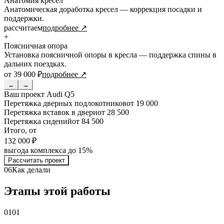
Анатомия кресел
Анатомическая доработка кресел — коррекция посадки и
поддержки.
рассчитаем
подробнее ↗
+
Поясничная опора
Установка поясничной опоры в кресла — поддержка спины в
дальних поездках.
от 39 000 ₽
подробнее ↗
←
→
Ваш проект
Audi Q5
Перетяжка дверных подлокотников
от 19 000
Перетяжка вставок в двери
от 28 500
Перетяжка сидений
от 84 500
Итого, от
132 000 ₽
выгода комплекса до 15%
Рассчитать проект
06
Как делали
Этапы этой работы
01
01