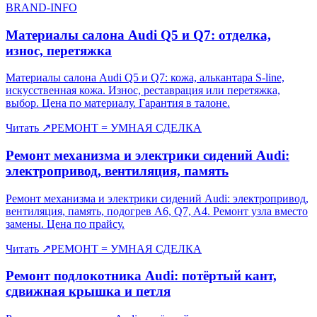
BRAND-INFO
Материалы салона Audi Q5 и Q7: отделка,
износ, перетяжка
Материалы салона Audi Q5 и Q7: кожа, алькантара S-line,
искусственная кожа. Износ, реставрация или перетяжка,
выбор. Цена по материалу. Гарантия в талоне.
Читать
↗
РЕМОНТ = УМНАЯ СДЕЛКА
Ремонт механизма и электрики сидений Audi:
электропривод, вентиляция, память
Ремонт механизма и электрики сидений Audi: электропривод,
вентиляция, память, подогрев A6, Q7, A4. Ремонт узла вместо
замены. Цена по прайсу.
Читать
↗
РЕМОНТ = УМНАЯ СДЕЛКА
Ремонт подлокотника Audi: потёртый кант,
сдвижная крышка и петля