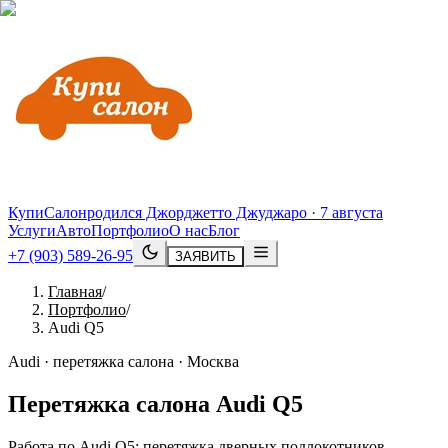
КупиСалон
родился Джорджетто Джуджаро · 7 августа
Услуги
Авто
Портфолио
О нас
Блог
+7 (903) 589-26-95
ЗАЯВИТЬ
Главная
/
Портфолио
/
Audi Q5
Audi · перетяжка салона · Москва
Перетяжка салона
Audi
Q5
Работа по Audi Q5: перетяжка дверных подлокотников,