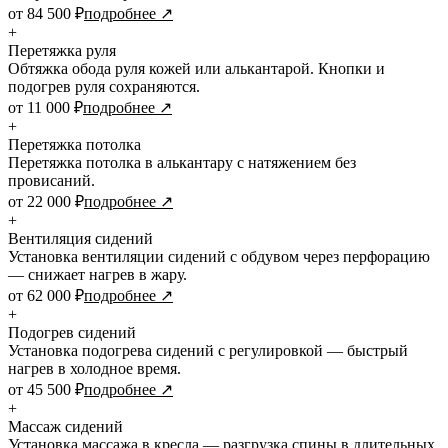
от 84 500 ₽
подробнее ↗
+
Перетяжка руля
Обтяжка обода руля кожей или алькантарой. Кнопки и
подогрев руля сохраняются.
от 11 000 ₽
подробнее ↗
+
Перетяжка потолка
Перетяжка потолка в алькантару с натяжением без
провисаний.
от 22 000 ₽
подробнее ↗
+
Вентиляция сидений
Установка вентиляции сидений с обдувом через перфорацию
— снижает нагрев в жару.
от 62 000 ₽
подробнее ↗
+
Подогрев сидений
Установка подогрева сидений с регулировкой — быстрый
нагрев в холодное время.
от 45 500 ₽
подробнее ↗
+
Массаж сидений
Установка массажа в кресла — разгрузка спины в длительных