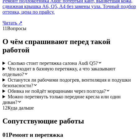
Ремонт подлокотника Audi: потёртый кант, выцветшая кожа,
сдвижная крышка A6, Q5, A4 без замены узла. Точный подбор
оттенка, цена по прайсу.
Читать
↗
11
Вопросы
О чём спрашивают перед такой
работой
Сколько стоит перетяжка салона Audi Q5?
Что входит в базовую перетяжку, а что заказывают
отдельно?
Останутся ли рабочими подогрев, вентиляция и подушки
безопасности?
Обивка не пойдёт морщинами через полгода?
Можно перетянуть только передние кресла или один
диван?
12
Куда дальше
Сопутствующие работы
01
Ремонт и перетяжка