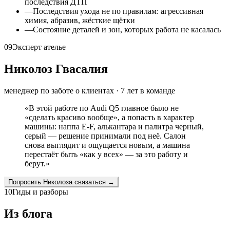
последствия ДТП
—
Последствия ухода не по правилам: агрессивная
химия, абразив, жёсткие щётки
—
Состояние деталей и зон, которых работа не касалась
09
Эксперт ателье
Николоз Гвасалия
менеджер по заботе о клиентах
·
7
лет в команде
«
В этой работе по Audi Q5 главное было не
«сделать красиво вообще», а попасть в характер
машины: наппа E-F, алькантара и палитра черный,
серый — решение принимали под неё. Салон
снова выглядит и ощущается новым, а машина
перестаёт быть «как у всех» — за это работу и
берут.
»
Попросить
Николоза
связаться →
10
Гиды и разборы
Из блога