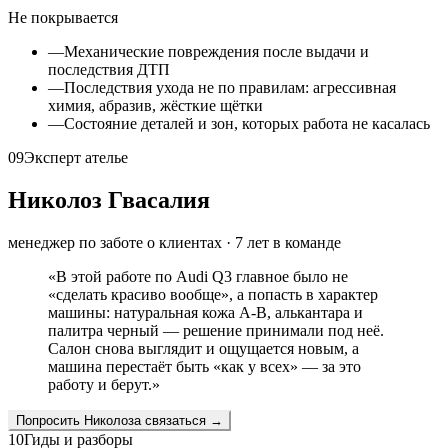
Не покрывается
—
Механические повреждения после выдачи и
последствия ДТП
—
Последствия ухода не по правилам: агрессивная
химия, абразив, жёсткие щётки
—
Состояние деталей и зон, которых работа не касалась
09
Эксперт ателье
Николоз Гвасалия
менеджер по заботе о клиентах
·
7
лет в команде
«
В этой работе по Audi Q3 главное было не
«сделать красиво вообще», а попасть в характер
машины: натуральная кожа A-B, алькантара и
палитра черный — решение принимали под неё.
Салон снова выглядит и ощущается новым, а
машина перестаёт быть «как у всех» — за это
работу и берут.
»
Попросить
Николоза
связаться →
10
Гиды и разборы