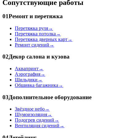
Сопутствующие работы
01
Ремонт и перетяжка
Перетяжка руля
→
Перетяжка потолка
→
Перетяжка дверных карт
→
Ремонт сидений
→
02
Декор салона и кузова
Аквапринт
→
Аэрография
→
Шильдики
→
Обшивка багажника
→
03
Дополнительное оборудование
Звёздное небо
→
Шумоизоляция
→
Подогрев сидений
→
Вентиляция сидений
→
04
Детейлинг