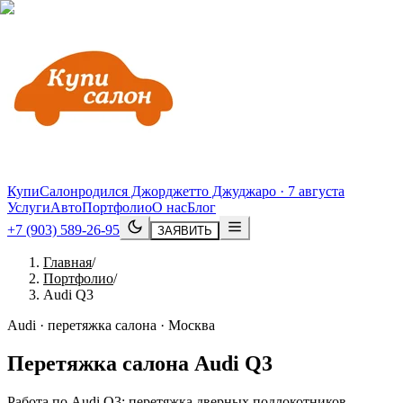
КупиСалон
родился Джорджетто Джуджаро · 7 августа
Услуги
Авто
Портфолио
О нас
Блог
+7 (903) 589-26-95
ЗАЯВИТЬ
Главная
/
Портфолио
/
Audi Q3
Audi · перетяжка салона · Москва
Перетяжка салона
Audi
Q3
Работа по Audi Q3: перетяжка дверных подлокотников,