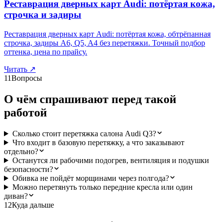
Реставрация дверных карт Audi: потёртая кожа,
строчка и задиры
Реставрация дверных карт Audi: потёртая кожа, обтрёпанная
строчка, задиры A6, Q5, A4 без перетяжки. Точный подбор
оттенка, цена по прайсу.
Читать
↗
11
Вопросы
О чём спрашивают перед такой
работой
Сколько стоит перетяжка салона Audi Q3?
Что входит в базовую перетяжку, а что заказывают
отдельно?
Останутся ли рабочими подогрев, вентиляция и подушки
безопасности?
Обивка не пойдёт морщинами через полгода?
Можно перетянуть только передние кресла или один
диван?
12
Куда дальше