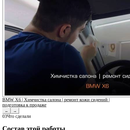
BMW X6 | Химчистка салона | ремонт кожи сидений |
подготовка к продаже
←
→
03
Что сделали
Состав этой работы