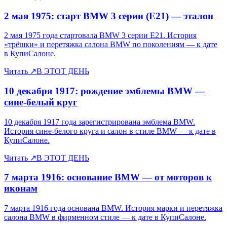
2 мая 1975: старт BMW 3 серии (E21) — эталон
2 мая 1975 года стартовала BMW 3 серии E21. История
«трёшки» и перетяжка салона BMW по поколениям — к дате
в КупиСалоне.
Читать
↗
В ЭТОТ ДЕНЬ
10 декабря 1917: рождение эмблемы BMW —
сине-белый круг
10 декабря 1917 года зарегистрирована эмблема BMW.
История сине-белого круга и салон в стиле BMW — к дате в
КупиСалоне.
Читать
↗
В ЭТОТ ДЕНЬ
7 марта 1916: основание BMW — от моторов к
иконам
7 марта 1916 года основана BMW. История марки и перетяжка
салона BMW в фирменном стиле — к дате в КупиСалоне.