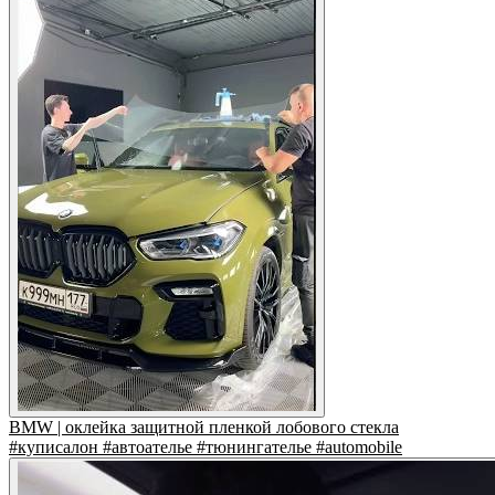
BMW | оклейка защитной пленкой лобового стекла
#куписалон #автоателье #тюнингателье #automobile