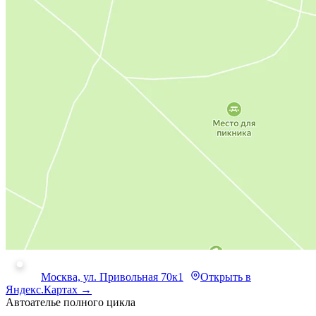
Москва, ул. Привольная 70к1
Открыть в
Яндекс.Картах →
Автоателье полного цикла