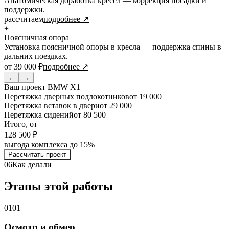
Анатомическая доработка кресел — коррекция посадки и
поддержки.
рассчитаем
подробнее ↗
+
Поясничная опора
Установка поясничной опоры в кресла — поддержка спины в
дальних поездках.
от 39 000 ₽
подробнее ↗
←
→
Ваш проект
BMW X1
Перетяжка дверных подлокотников
от 19 000
Перетяжка вставок в двери
от 29 000
Перетяжка сидений
от 80 500
Итого, от
128 500 ₽
выгода комплекса до 15%
Рассчитать проект
06
Как делали
Этапы этой работы
01
01
Осмотр и обмер