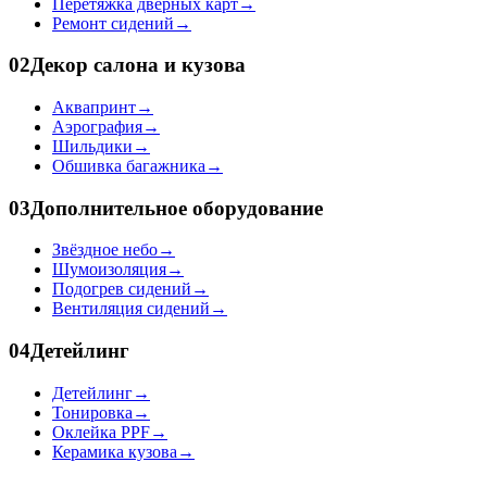
Перетяжка дверных карт
→
Ремонт сидений
→
02
Декор салона и кузова
Аквапринт
→
Аэрография
→
Шильдики
→
Обшивка багажника
→
03
Дополнительное оборудование
Звёздное небо
→
Шумоизоляция
→
Подогрев сидений
→
Вентиляция сидений
→
04
Детейлинг
Детейлинг
→
Тонировка
→
Оклейка PPF
→
Керамика кузова
→