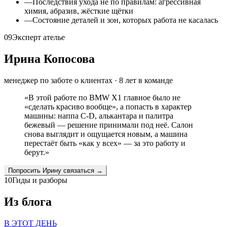
—
Последствия ухода не по правилам: агрессивная
химия, абразив, жёсткие щётки
—
Состояние деталей и зон, которых работа не касалась
09
Эксперт ателье
Ирина Копосова
менеджер по заботе о клиентах
·
8
лет в команде
«
В этой работе по BMW X1 главное было не
«сделать красиво вообще», а попасть в характер
машины: наппа C-D, алькантара и палитра
бежевый — решение принимали под неё. Салон
снова выглядит и ощущается новым, а машина
перестаёт быть «как у всех» — за это работу и
берут.
»
Попросить
Ирину
связаться →
10
Гиды и разборы
Из блога
В ЭТОТ ДЕНЬ