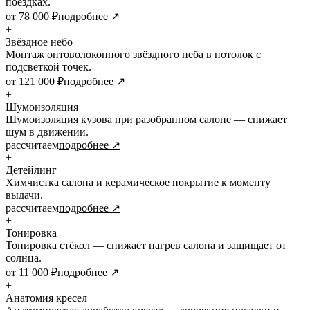
поездках.
от 78 000 ₽
подробнее ↗
+
Звёздное небо
Монтаж оптоволоконного звёздного неба в потолок с
подсветкой точек.
от 121 000 ₽
подробнее ↗
+
Шумоизоляция
Шумоизоляция кузова при разобранном салоне — снижает
шум в движении.
рассчитаем
подробнее ↗
+
Детейлинг
Химчистка салона и керамическое покрытие к моменту
выдачи.
рассчитаем
подробнее ↗
+
Тонировка
Тонировка стёкол — снижает нагрев салона и защищает от
солнца.
от 11 000 ₽
подробнее ↗
+
Анатомия кресел