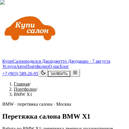
КупиСалон
родился Джорджетто Джуджаро · 7 августа
Услуги
Авто
Портфолио
О нас
Блог
+7 (903) 589-26-95
ЗАЯВИТЬ
Главная
/
Портфолио
/
BMW X1
BMW · перетяжка салона · Москва
Перетяжка салона
BMW
X1
Работа по BMW X1: перетяжка дверных подлокотников,