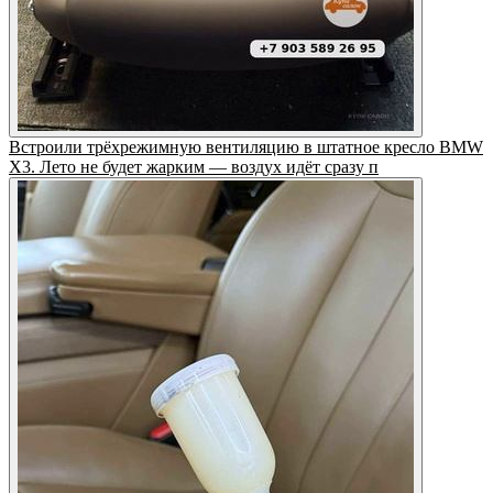
Встроили трёхрежимную вентиляцию в штатное кресло BMW
X3. Лето не будет жарким — воздух идёт сразу п