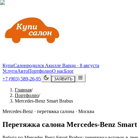
КупиСалон
родился Акилле Варци · 8 августа
Услуги
Авто
Портфолио
О нас
Блог
+7 (903) 589-26-95
ЗАЯВИТЬ
Главная
/
Портфолио
/
Mercedes-Benz Smart Brabus
Mercedes-Benz · перетяжка салона · Москва
Перетяжка салона
Mercedes
-
Benz
Smart
Работа по Mercedes-Benz Smart Brabus: перетяжка вставок в дв