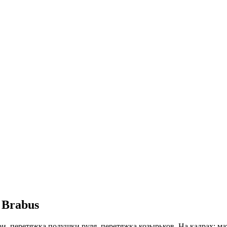
Brabus
ери, перетяжка подушки руля, перетяжка козырьков. На кадрах: м