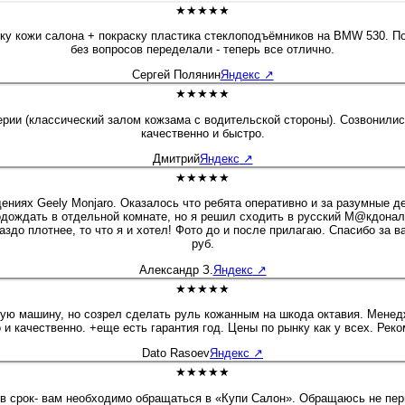
★★★★★
тку кожи салона + покраску пластика стеклоподъёмников на BMW 530. По
без вопросов переделали - теперь все отлично.
Сергей Полянин
Яндекс
↗
★★★★★
и (классический залом кожзама с водительской стороны). Созвонились,
качественно и быстро.
Дмитрий
Яндекс
↗
★★★★★
ниях Geely Monjaro. Оказалось что ребята оперативно и за разумные де
одождать в отдельной комнате, но я решил сходить в русский М@кдоналд
 то что я и хотел! Фото до и после прилагаю. Спасибо за вашу работу, успехов и проц
руб.
Александр З.
Яндекс
↗
★★★★★
 и качественно. +еще есть гарантия год. Цены по рынку как у всех. Рек
Dato Rasoev
Яндекс
↗
★★★★★
 в срок- вам необходимо обращаться в «Купи Салон». Обращаюсь не пер