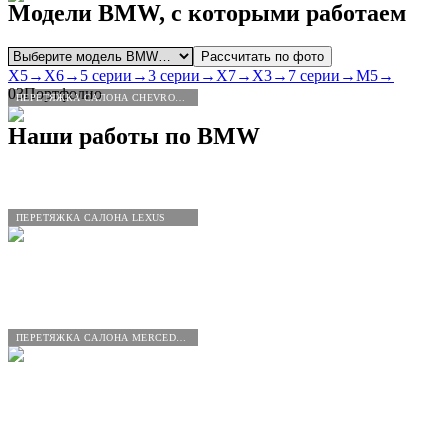
Модели
BMW
, с которыми работаем
Рассчитать по фото
X5
→
X6
→
5 серии
→
3 серии
→
X7
→
X3
→
7 серии
→
M5
→
03
Портфолио
ПЕРЕТЯЖКА САЛОНА CHEVROLET
Наши работы по
BMW
ПЕРЕТЯЖКА САЛОНА LEXUS
ПЕРЕТЯЖКА САЛОНА MERCEDES-BENZ