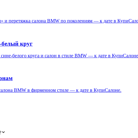
ки» и перетяжка салона BMW по поколениям — к дате в КупиСал
-белый круг
 сине-белого круга и салон в стиле BMW — к дате в КупиСалоне
конам
 салона BMW в фирменном стиле — к дате в КупиСалоне.
?