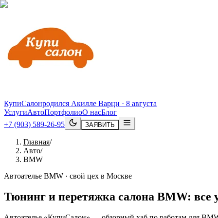
КупиСалон
родился Акилле Варци · 8 августа
Услуги
Авто
Портфолио
О нас
Блог
+7 (903) 589-26-95
ЗАЯВИТЬ
Главная
/
Авто
/
BMW
Автоателье BMW · свой цех в Москве
Тюнинг и перетяжка салона
BMW
: все
Автоателье «КупиСалон» — обзорный хаб по работам для BMW: 