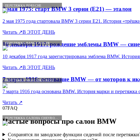
ПЕРЕТЯЖКА PORSCHE
2 мая 1975: старт BMW 3 серии (E21) — эталон
2 мая 1975 года стартовала BMW 3 серии E21. История «трёш
Читать
↗
В ЭТОТ ДЕНЬ
10 декабря 1917: рождение эмблемы BMW — сине
ПЕРЕТЯЖКА RANGE ROVER
10 декабря 1917 года зарегистрирована эмблема BMW. История
Читать
↗
В ЭТОТ ДЕНЬ
7 марта 1916: основание BMW — от моторов к и
ПЕРЕТЯЖКА MERCEDES-BENZ
7 марта 1916 года основана BMW. История марки и перетяжка
Читать
↗
07
FAQ
ПЕРЕТЯЖКА САЛОНА CHEVROLET
Частые вопросы про салон
BMW
Сохранятся ли заводские функции сидений после перетяжки