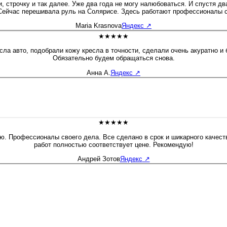
и, строчку и так далее. Уже два года не могу налюбоваться. И спустя д
Сейчас перешивала руль на Солярисе. Здесь работают профессионалы с
Maria Krasnova
Яндекс
↗
★★★★★
ла авто, подобрали кожу кресла в точности, сделали очень акуратно и
Обязательно будем обращаться снова.
Анна А.
Яндекс
↗
★★★★★
ию. Профессионалы своего дела. Все сделано в срок и шикарного качест
работ полностью соответствует цене. Рекомендую!
Андрей Зотов
Яндекс
↗