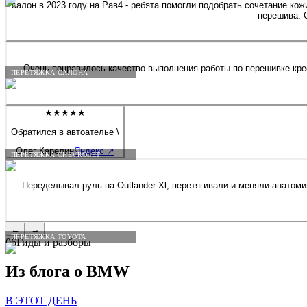
салон в 2023 году на Рав4 - ребята помогли подобрать сочетание кож
перешива. 
Очень понравилось качество выполнения работы по перешивке крес
ПЕРЕТЯЖКА САЛОНА
★★★★★
Обратился в автоателье \
Олег Карелин
Яндекс
↗
ПЕРЕТЯЖКА CHEVROLET
Переделывал руль на Outlander Xl, перетягивали и меняли анатом
←
→
ПЕРЕТЯЖКА TOYOTA
06
Гиды и разборы
Из блога о
BMW
В ЭТОТ ДЕНЬ