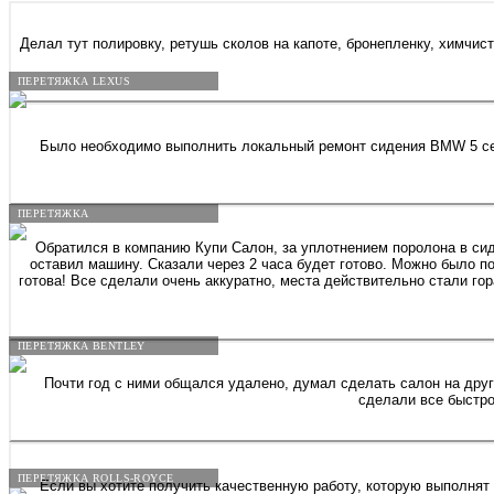
Делал тут полировку, ретушь сколов на капоте, бронепленку, химчис
ПЕРЕТЯЖКА LEXUS
Было необходимо выполнить локальный ремонт сидения BMW 5 сери
ПЕРЕТЯЖКА
Обратился в компанию Купи Салон, за уплотнением поролона в сиде
оставил машину. Сказали через 2 часа будет готово. Можно было п
готова! Все сделали очень аккуратно, места действительно стали гораздо плотнее,
ПЕРЕТЯЖКА BENTLEY
Почти год с ними общался удалено, думал сделать салон на другую машину, но созрел сделать руль кожанным на шкода октавия. Менеджер Николос (мой земляк), кукушку я ему вынес конечно капец. Но
сделали все быстро
ПЕРЕТЯЖКА ROLLS-ROYCE
Если вы хотите получить качественную работу, которую выполнят