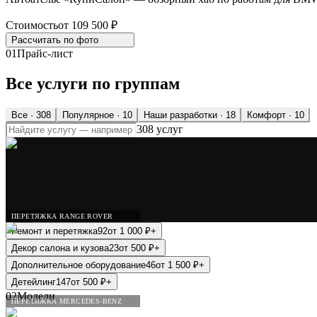
Стоимость
от 109 500 ₽
Рассчитать по
фото
01
Прайс-лист
Все услуги по группам
Все ·
308
Популярное
· 10
Наши разработки
· 18
Комфорт
· 10
308 услуг
ПЕРЕТЯЖКА RANGE ROVER
Ремонт и перетяжка
92
от
1 000
₽
+
Декор салона и кузова
23
от
500
₽
+
Дополнительное оборудование
46
от
1 500
₽
+
Детейлинг
147
от
500
₽
+
02
Модели
ПЕРЕТЯЖКА MERCEDES-BENZ