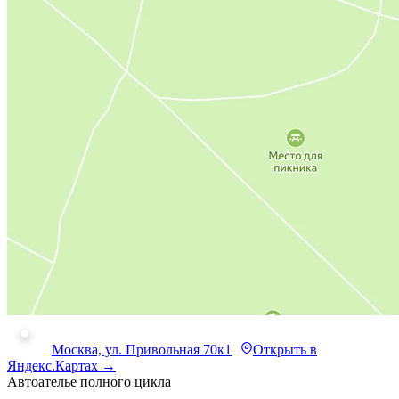
Москва, ул. Привольная 70к1
Открыть в
Яндекс.Картах →
Автоателье полного цикла