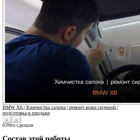
BMW X6 | Химчистка салона | ремонт кожи сидений |
подготовка к продаже
←
→
03
Что сделали
Состав этой работы