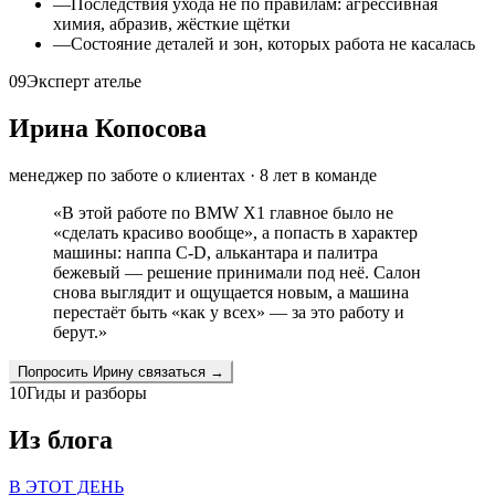
—
Последствия ухода не по правилам: агрессивная
химия, абразив, жёсткие щётки
—
Состояние деталей и зон, которых работа не касалась
09
Эксперт ателье
Ирина Копосова
менеджер по заботе о клиентах
·
8
лет в команде
«
В этой работе по BMW X1 главное было не
«сделать красиво вообще», а попасть в характер
машины: наппа C-D, алькантара и палитра
бежевый — решение принимали под неё. Салон
снова выглядит и ощущается новым, а машина
перестаёт быть «как у всех» — за это работу и
берут.
»
Попросить
Ирину
связаться →
10
Гиды и разборы
Из блога
В ЭТОТ ДЕНЬ