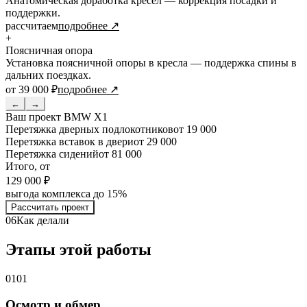
Анатомическая доработка кресел — коррекция посадки и
поддержки.
рассчитаем
подробнее ↗
+
Поясничная опора
Установка поясничной опоры в кресла — поддержка спины в
дальних поездках.
от 39 000 ₽
подробнее ↗
←
→
Ваш проект
BMW X1
Перетяжка дверных подлокотников
от 19 000
Перетяжка вставок в двери
от 29 000
Перетяжка сидений
от 81 000
Итого, от
129 000 ₽
выгода комплекса до 15%
Рассчитать проект
06
Как делали
Этапы этой работы
01
01
Осмотр и обмер