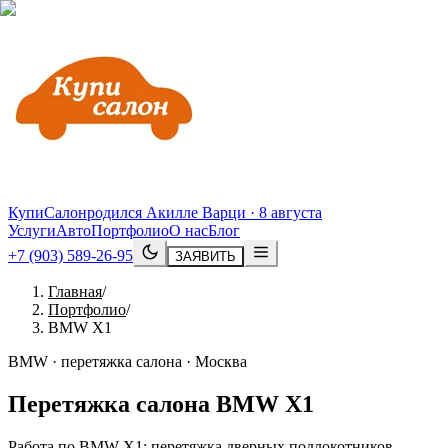
КупиСалон
родился Акилле Варци · 8 августа
Услуги
Авто
Портфолио
О нас
Блог
+7 (903) 589-26-95
ЗАЯВИТЬ
Главная
/
Портфолио
/
BMW X1
BMW · перетяжка салона · Москва
Перетяжка салона
BMW
X1
Работа по BMW X1: перетяжка дверных подлокотников,