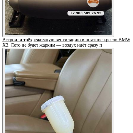
Встроили трёхрежимную вентиляцию в штатное кресло BMW
X3. Лето не будет жарким — воздух идёт сразу п