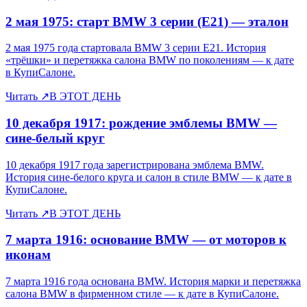
2 мая 1975: старт BMW 3 серии (E21) — эталон
2 мая 1975 года стартовала BMW 3 серии E21. История
«трёшки» и перетяжка салона BMW по поколениям — к дате
в КупиСалоне.
Читать
↗
В ЭТОТ ДЕНЬ
10 декабря 1917: рождение эмблемы BMW —
сине-белый круг
10 декабря 1917 года зарегистрирована эмблема BMW.
История сине-белого круга и салон в стиле BMW — к дате в
КупиСалоне.
Читать
↗
В ЭТОТ ДЕНЬ
7 марта 1916: основание BMW — от моторов к
иконам
7 марта 1916 года основана BMW. История марки и перетяжка
салона BMW в фирменном стиле — к дате в КупиСалоне.