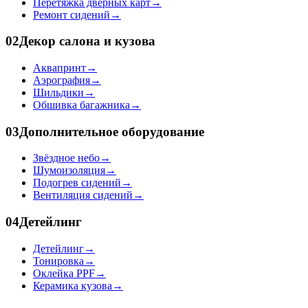
Перетяжка дверных карт
→
Ремонт сидений
→
02
Декор салона и кузова
Аквапринт
→
Аэрография
→
Шильдики
→
Обшивка багажника
→
03
Дополнительное оборудование
Звёздное небо
→
Шумоизоляция
→
Подогрев сидений
→
Вентиляция сидений
→
04
Детейлинг
Детейлинг
→
Тонировка
→
Оклейка PPF
→
Керамика кузова
→