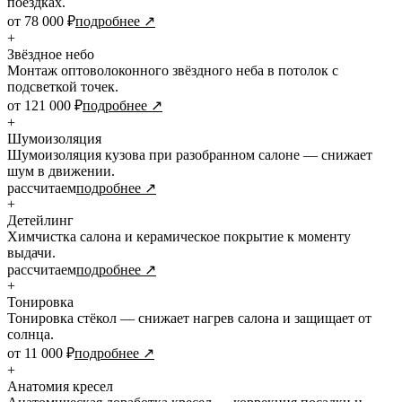
поездках.
от 78 000 ₽
подробнее ↗
+
Звёздное небо
Монтаж оптоволоконного звёздного неба в потолок с
подсветкой точек.
от 121 000 ₽
подробнее ↗
+
Шумоизоляция
Шумоизоляция кузова при разобранном салоне — снижает
шум в движении.
рассчитаем
подробнее ↗
+
Детейлинг
Химчистка салона и керамическое покрытие к моменту
выдачи.
рассчитаем
подробнее ↗
+
Тонировка
Тонировка стёкол — снижает нагрев салона и защищает от
солнца.
от 11 000 ₽
подробнее ↗
+
Анатомия кресел