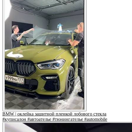
BMW | оклейка защитной пленкой лобового стекла
#куписалон #автоателье #тюнингателье #automobile