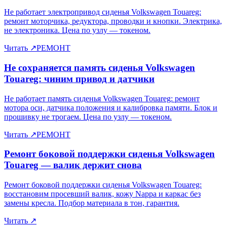
Не работает электропривод сиденья Volkswagen Touareg:
ремонт моторчика, редуктора, проводки и кнопки. Электрика,
не электроника. Цена по узлу — токеном.
Читать
↗
РЕМОНТ
Не сохраняется память сиденья Volkswagen
Touareg: чиним привод и датчики
Не работает память сиденья Volkswagen Touareg: ремонт
мотора оси, датчика положения и калибровка памяти. Блок и
прошивку не трогаем. Цена по узлу — токеном.
Читать
↗
РЕМОНТ
Ремонт боковой поддержки сиденья Volkswagen
Touareg — валик держит снова
Ремонт боковой поддержки сиденья Volkswagen Touareg:
восстановим просевший валик, кожу Nappa и каркас без
замены кресла. Подбор материала в тон, гарантия.
Читать
↗