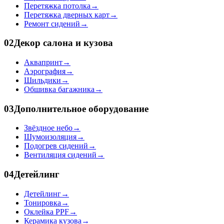
Перетяжка потолка
→
Перетяжка дверных карт
→
Ремонт сидений
→
02
Декор салона и кузова
Аквапринт
→
Аэрография
→
Шильдики
→
Обшивка багажника
→
03
Дополнительное оборудование
Звёздное небо
→
Шумоизоляция
→
Подогрев сидений
→
Вентиляция сидений
→
04
Детейлинг
Детейлинг
→
Тонировка
→
Оклейка PPF
→
Керамика кузова
→