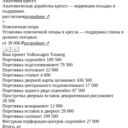
Анатомия кресел
Анатомическая доработка кресел — коррекция посадки и
поддержки.
рассчитаем
подробнее ↗
+
Поясничная опора
Установка поясничной опоры в кресла — поддержка спины в
дальних поездках.
от 39 000 ₽
подробнее ↗
←
→
Ваш проект
Volkswagen Touareg
Перетяжка сидений
от 109 500
Перетяжка подголовников
от 79 500
Перетяжка потолка
от 22 000
Перетяжка стоек
от 4 000
Перетяжка дверной карты целиком
от 436 500
Перетяжка центрального подлокотника
от 17 500
Перетяжка заднего ряда сидений
от 87 500
Прострочка дверных вставок декоративным рисунком
от
28 500
Перетяжка козырьков
от 12 000
Перетяжка вставок в двери
от 29 000
Перетяжка салона
от 109 500
Фигурная перфорация центров сидений
от 27 000
Итого, от