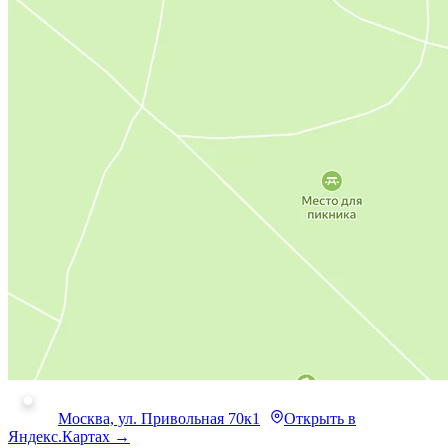
Москва, ул. Привольная 70к1
Открыть в
Яндекс.Картах →