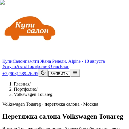
КупиСалон
памяти Жана Редели, Alpine · 10 августа
Услуги
Авто
Портфолио
О нас
Блог
+7 (903) 589-26-95
ЗАЯВИТЬ
Главная
/
Портфолио
/
Volkswagen Touareg
Volkswagen Touareg · перетяжка салона · Москва
Перетяжка салона
Volkswagen
Touareg
Внутри Touareg собрали полный пересбор обивки: два ряда