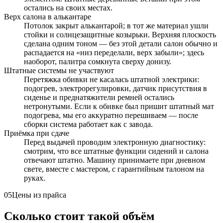
остались на своих местах.
Верх салона в алькантаре
Потолок закрыт алькантарой; в тот же материал ушли
стойки и солнцезащитные козырьки. Верхняя плоскость
сделана одним тоном — без этой детали салон обычно и
распадается на «низ переделали, верх забыли»; здесь
наоборот, палитра сомкнута сверху донизу.
Штатные системы не участвуют
Перетяжка обивки не касалась штатной электрики:
подогрев, электрорегулировки, датчик присутствия в
сиденье и преднатяжители ремней остались
нетронутыми. Если к обивке был пришит штатный мат
подогрева, мы его аккуратно перешиваем — после
сборки система работает как с завода.
Приёмка при сдаче
Перед выдачей проводим электронную диагностику:
смотрим, что все штатные функции сидений и салона
отвечают штатно. Машину принимаете при дневном
свете, вместе с мастером, с гарантийным талоном на
руках.
05
Цены из прайса
Сколько стоит такой объём