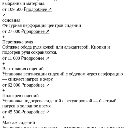
выбранный материал.
от 109 500 ₽
подробнее ↗
✓
основная
Фигурная перфорация центров сидений
от 27 000 ₽
подробнее ↗
+
Перетяжка руля
Обтяжка обода руля кожей или алькантарой. Кнопки и
подогрев руля сохраняются.
от 11 000 ₽
подробнее ↗
+
Вентиляция сидений
Установка вентиляции сидений с обдувом через перфорацию
— снижает нагрев в жару.
от 62 000 ₽
подробнее ↗
+
Подогрев сидений
Установка подогрева сидений с регулировкой — быстрый
нагрев в холодное время.
от 45 500 ₽
подробнее ↗
+
Массаж сидений
Установка массажа в кресла — разгрузка спины в длительных