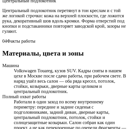
Центральный подлокотник
Центральный подлокотник перетянут в тон креслам и с той
же логикой строчки: кожа на верхней плоскости, где ложится
рука, декоративный шов вдоль кромки. Форма отверстий под
кнопки и подстаканники повторяет заводской крой, зазоры не
гуляют.
04
Факты работы
Материалы, цвета и зоны
Машина
Volkswagen Touareg, кузов SUV. Кадры сняты в нашем
цехе в Москве после сдачи работы, при рабочем свете. В
наряд ушёл весь салон — оба ряда кресел, потолок,
стойки, козырьки, дверные карты целиком и
центральный подлокотник.
Полный охват работы
Работали в один заход по всему внутреннему
периметру: передние и задние сиденья с
подголовниками, задний диван, дверные карты,
центральный подлокотник, потолок, стойки и
солнцезащитные козырьки. Салон собран как один
проект, а не как перекроенные по очереди фрагменты —