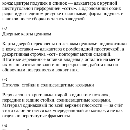
кожа; центры подушек и спинок — алькантара с крупной
шестиугольной перфорацией «соты». Подголовники обоих
рядов идут в едином рисунке с сиденьями, форма подушек и
валиков после сборки осталась заводской.
02
Дверные карты целиком
Карты дверей перекроены по лекалам целиком: подлокотники
в кожу, вставки — алькантара с ромбовидной прострочкой, а
декоративная строчка «сот» повторяет мотив сидений.
Штатные деревянные вставки владельца остались на месте —
их мы не изготавливали и не перекрывали, работа шла по
обивочным поверхностям вокруг них.
03
Потолок, стойки и солнцезащитные козырьки
Верх салона закрыт алькантарой в один тон: потолок,
передние и задние стойки, солнцезащитные козырьки.
Материал одинаковый по всей верхней плоскости — за счёт
этого салон читается как «переделанный до конца», а не как
отдельно перетянутые фрагменты.
04