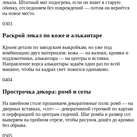
лекала. Штатный мат подогрева, если он вшит в старую
обивку, отсоединяем без повреждений — потом он вернётся
на новое место.
03
03
Раскрой лекал по коже и алькантаре
Кроим детали по заводским выкройкам, но уже под
комбинацию двух материалов: кожа — на валики, кромки и
подлокотники, алькантара — на центры и вставки.
Направление ворса алькантары задаём один раз по всей
машине, чтобы на кадрах свет ложился одинаково.
04
04
Прострочка декора: ромб и соты
На швейном столе прошиваем декоративные поля: ромб — на
дверных вставках, «сот» — декоративной строчкой по картам
и перфорацией по центрам сидений. Шаг ромба и размер сот
выверяем на пробном отрезе, чтобы рисунок дошёл до кромки
без обрыва.
05
05