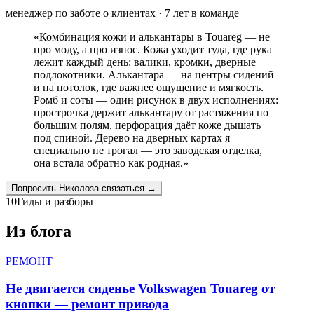
менеджер по заботе о клиентах
·
7
лет в команде
«
Комбинация кожи и алькантары в Touareg — не
про моду, а про износ. Кожа уходит туда, где рука
лежит каждый день: валики, кромки, дверные
подлокотники. Алькантара — на центры сидений
и на потолок, где важнее ощущение и мягкость.
Ромб и соты — один рисунок в двух исполнениях:
прострочка держит алькантару от растяжения по
большим полям, перфорация даёт коже дышать
под спиной. Дерево на дверных картах я
специально не трогал — это заводская отделка,
она встала обратно как родная.
»
Попросить
Николоза
связаться →
10
Гиды и разборы
Из блога
РЕМОНТ
Не двигается сиденье Volkswagen Touareg от
кнопки — ремонт привода