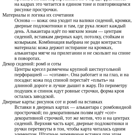
на кадрах это читается в едином тоне и повторяющемся
рисунке прострочки.
Материалы и логика их сочетания
Основа — кожа: она уходит на валики сидений, кромки,
дверные подлокотники и там, где рука лежит каждый
день. Алькантара идёт по мягким зонам — центрам
сидений, вставкам дверных карт, потолку, стойкам и
козырькам. Комбинация выбрана не ради контраста
материала: кожа держит истирание на кромках,
алькантара мягче на прилегании и не скользит на спине
в поворотах.
Декор сидений: ромб и соты
Центры кресел размечены крупной шестиугольной
перфорацией — «сотами». Она работает и на глаз, и на
посадке: кожа под спиной перестаёт «плыть» на
длинной дороге и лучше дышит в жару. По периметру
подушек и спинок идут ровные строчки, форма кроя
осталась заводской.
Дверные карты: рисунок сот и ромб на вставках
Вставки в дверных картах — алькантара с ромбовидной
прострочкой; по декоративным полям идёт «сот»
декоративной строчкой, тот же мотив, что и на центрах
сидений. Верхняя часть карт, дверные подлокотники и
ручки перетянуты в тон, чтобы карта читалась одним
элементом. Штатные деревянные вставки при этом