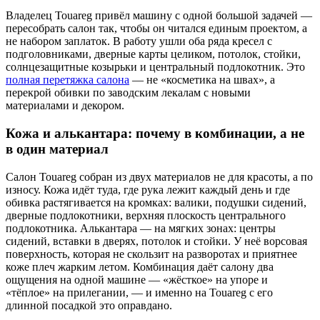
Владелец Touareg привёл машину с одной большой задачей —
пересобрать салон так, чтобы он читался единым проектом, а
не набором заплаток. В работу ушли оба ряда кресел с
подголовниками, дверные карты целиком, потолок, стойки,
солнцезащитные козырьки и центральный подлокотник. Это
полная перетяжка салона
— не «косметика на швах», а
перекрой обивки по заводским лекалам с новыми
материалами и декором.
Кожа и алькантара: почему в комбинации, а не
в один материал
Салон Touareg собран из двух материалов не для красоты, а по
износу. Кожа идёт туда, где рука лежит каждый день и где
обивка растягивается на кромках: валики, подушки сидений,
дверные подлокотники, верхняя плоскость центрального
подлокотника. Алькантара — на мягких зонах: центры
сидений, вставки в дверях, потолок и стойки. У неё ворсовая
поверхность, которая не скользит на разворотах и приятнее
коже плеч жарким летом. Комбинация даёт салону два
ощущения на одной машине — «жёсткое» на упоре и
«тёплое» на прилегании, — и именно на Touareg с его
длинной посадкой это оправдано.