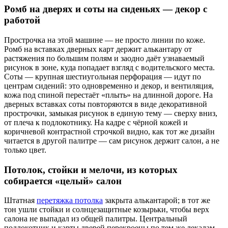
Ромб на дверях и соты на сиденьях — декор с
работой
Прострочка на этой машине — не просто линии по коже.
Ромб на вставках дверных карт держит алькантару от
растяжения по большим полям и заодно даёт узнаваемый
рисунок в зоне, куда попадает взгляд с водительского места.
Соты — крупная шестиугольная перфорация — идут по
центрам сидений: это одновременно и декор, и вентиляция,
кожа под спиной перестаёт «плыть» на длинной дороге. На
дверных вставках соты повторяются в виде декоративной
прострочки, замыкая рисунок в единую тему — сверху вниз,
от плеча к подлокотнику. На кадре с чёрной кожей и
коричневой контрастной строчкой видно, как тот же дизайн
читается в другой палитре — сам рисунок держит салон, а не
только цвет.
Потолок, стойки и мелочи, из которых
собирается «целый» салон
Штатная
перетяжка потолка
закрыта алькантарой; в тот же
тон ушли стойки и солнцезащитные козырьки, чтобы верх
салона не выпадал из общей палитры. Центральный
подлокотник и карты дверей перекроены по тем же лекалам,