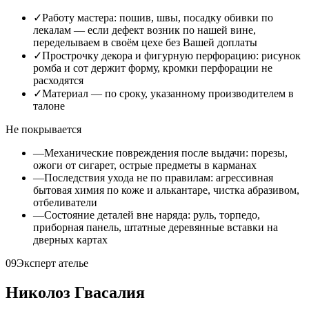
✓
Работу мастера: пошив, швы, посадку обивки по
лекалам — если дефект возник по нашей вине,
переделываем в своём цехе без Вашей доплаты
✓
Прострочку декора и фигурную перфорацию: рисунок
ромба и сот держит форму, кромки перфорации не
расходятся
✓
Материал — по сроку, указанному производителем в
талоне
Не покрывается
—
Механические повреждения после выдачи: порезы,
ожоги от сигарет, острые предметы в карманах
—
Последствия ухода не по правилам: агрессивная
бытовая химия по коже и алькантаре, чистка абразивом,
отбеливатели
—
Состояние деталей вне наряда: руль, торпедо,
приборная панель, штатные деревянные вставки на
дверных картах
09
Эксперт ателье
Николоз Гвасалия