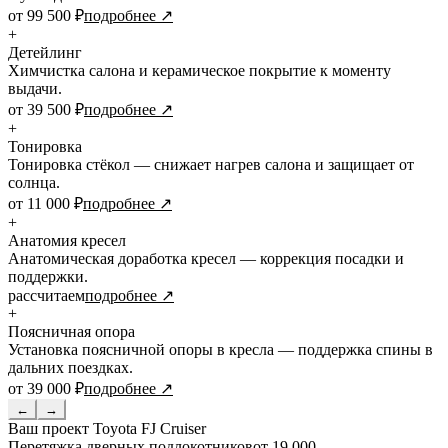
от 99 500 ₽
подробнее ↗
+
Детейлинг
Химчистка салона и керамическое покрытие к моменту
выдачи.
от 39 500 ₽
подробнее ↗
+
Тонировка
Тонировка стёкол — снижает нагрев салона и защищает от
солнца.
от 11 000 ₽
подробнее ↗
+
Анатомия кресел
Анатомическая доработка кресел — коррекция посадки и
поддержки.
рассчитаем
подробнее ↗
+
Поясничная опора
Установка поясничной опоры в кресла — поддержка спины в
дальних поездках.
от 39 000 ₽
подробнее ↗
←
→
Ваш проект
Toyota FJ Cruiser
Перетяжка дверных подлокотников
от 19 000