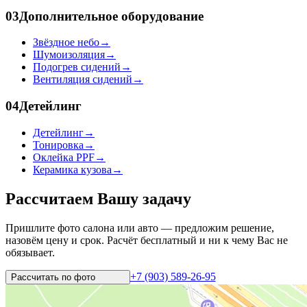
03
Дополнительное оборудование
Звёздное небо
→
Шумоизоляция
→
Подогрев сидений
→
Вентиляция сидений
→
04
Детейлинг
Детейлинг
→
Тонировка
→
Оклейка PPF
→
Керамика кузова
→
Рассчитаем Вашу задачу
Пришлите фото салона или авто — предложим решение,
назовём цену и срок. Расчёт бесплатный и ни к чему Вас не
обязывает.
+7 (903) 589-26-95
Рассчитать по
фото