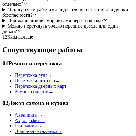
отдельно?
Останутся ли рабочими подогрев, вентиляция и подушки
безопасности?
Обивка не пойдёт морщинами через полгода?
Можно перетянуть только передние кресла или один
диван?
12
Куда дальше
Сопутствующие работы
01
Ремонт и перетяжка
Перетяжка руля
→
Перетяжка потолка
→
Перетяжка дверных карт
→
Ремонт сидений
→
02
Декор салона и кузова
Аквапринт
→
Аэрография
→
Шильдики
→
Обшивка багажника
→