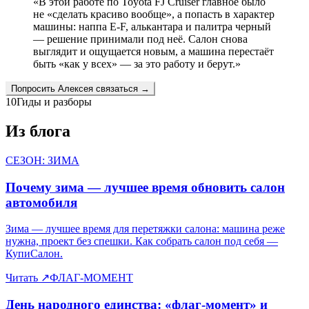
«
В этой работе по Toyota FJ Cruiser главное было
не «сделать красиво вообще», а попасть в характер
машины: наппа E-F, алькантара и палитра черный
— решение принимали под неё. Салон снова
выглядит и ощущается новым, а машина перестаёт
быть «как у всех» — за это работу и берут.
»
Попросить
Алексея
связаться →
10
Гиды и разборы
Из блога
СЕЗОН: ЗИМА
Почему зима — лучшее время обновить салон
автомобиля
Зима — лучшее время для перетяжки салона: машина реже
нужна, проект без спешки. Как собрать салон под себя —
КупиСалон.
Читать
↗
ФЛАГ-МОМЕНТ
День народного единства: «флаг-момент» и