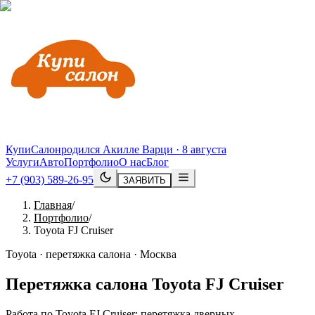
КупиСалон
родился Акилле Варци · 8 августа
Услуги
Авто
Портфолио
О нас
Блог
+7 (903) 589-26-95
ЗАЯВИТЬ
Главная
/
Портфолио
/
Toyota FJ Cruiser
Toyota · перетяжка салона · Москва
Перетяжка салона
Toyota
FJ
Cruiser
Работа по Toyota FJ Cruiser: перетяжка дверных