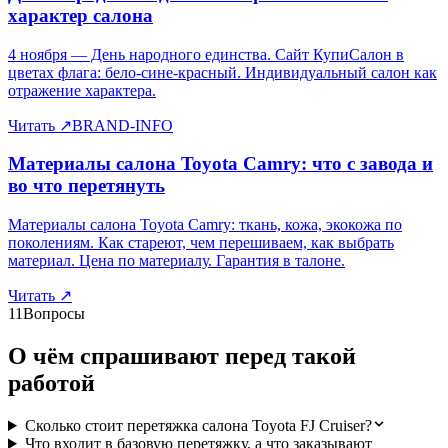
характер салона
4 ноября — День народного единства. Сайт КупиСалон в
цветах флага: бело-сине-красный. Индивидуальный салон как
отражение характера.
Читать
↗
BRAND-INFO
Материалы салона Toyota Camry: что с завода и
во что перетянуть
Материалы салона Toyota Camry: ткань, кожа, экокожа по
поколениям. Как стареют, чем перешиваем, как выбрать
материал. Цена по материалу. Гарантия в талоне.
Читать
↗
11
Вопросы
О чём спрашивают перед такой
работой
Сколько стоит перетяжка салона Toyota FJ Cruiser?
Что входит в базовую перетяжку, а что заказывают