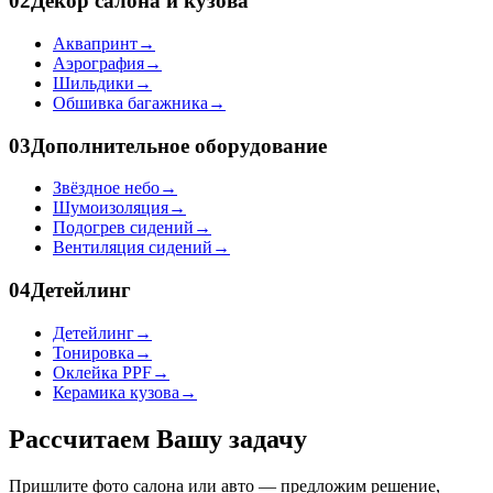
02
Декор салона и кузова
Аквапринт
→
Аэрография
→
Шильдики
→
Обшивка багажника
→
03
Дополнительное оборудование
Звёздное небо
→
Шумоизоляция
→
Подогрев сидений
→
Вентиляция сидений
→
04
Детейлинг
Детейлинг
→
Тонировка
→
Оклейка PPF
→
Керамика кузова
→
Рассчитаем Вашу задачу
Пришлите фото салона или авто — предложим решение,