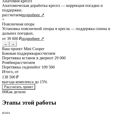
Анатомия кресел
Анатомическая доработка кресел — коррекция посадки и
поддержки.
рассчитаем
подробнее ↗
+
Поясничная опора
Установка поясничной опоры в кресла — поддержка спины в
дальних поездках.
от 39 000 ₽
подробнее ↗
←
→
Ваш проект
Mini Cooper
Боковая поддержка
рассчитаем
Перетяжка вставок в двери
от 29 000
Ромбик
рассчитаем
Перетяжка сидений
от 109 500
Итого, от
138 500 ₽
выгода комплекса до 15%
Рассчитать проект
06
Как делали
Этапы этой работы
01
01