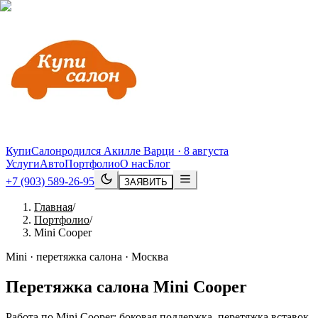
КупиСалон
родился Акилле Варци · 8 августа
Услуги
Авто
Портфолио
О нас
Блог
+7 (903) 589-26-95
ЗАЯВИТЬ
Главная
/
Портфолио
/
Mini Cooper
Mini · перетяжка салона · Москва
Перетяжка салона
Mini
Cooper
Работа по Mini Cooper: боковая поддержка, перетяжка вставок