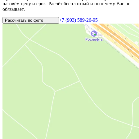
назовём цену и срок. Расчёт бесплатный и ни к чему Вас не
обязывает.
+7 (903) 589-26-95
Рассчитать по
фото