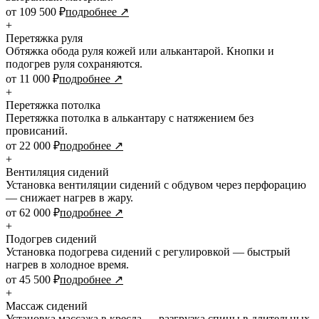
от 109 500 ₽
подробнее ↗
+
Перетяжка руля
Обтяжка обода руля кожей или алькантарой. Кнопки и
подогрев руля сохраняются.
от 11 000 ₽
подробнее ↗
+
Перетяжка потолка
Перетяжка потолка в алькантару с натяжением без
провисаний.
от 22 000 ₽
подробнее ↗
+
Вентиляция сидений
Установка вентиляции сидений с обдувом через перфорацию
— снижает нагрев в жару.
от 62 000 ₽
подробнее ↗
+
Подогрев сидений
Установка подогрева сидений с регулировкой — быстрый
нагрев в холодное время.
от 45 500 ₽
подробнее ↗
+
Массаж сидений
Установка массажа в кресла — разгрузка спины в длительных