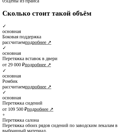
05
Цены из прайса
Сколько стоит такой объём
✓
основная
Боковая поддержка
рассчитаем
подробнее ↗
✓
основная
Перетяжка вставок в двери
от 29 000 ₽
подробнее ↗
✓
основная
Ромбик
рассчитаем
подробнее ↗
✓
основная
Перетяжка сидений
от 109 500 ₽
подробнее ↗
+
Перетяжка салона
Перетяжка обоих рядов сидений по заводским лекалам в
выбранный материал.