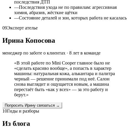
последствия ДТП
—
Последствия ухода не по правилам: агрессивная
химия, абразив, жёсткие щётки
—
Состояние деталей и зон, которых работа не касалась
09
Эксперт ателье
Ирина Копосова
менеджер по заботе о клиентах
·
8
лет в команде
«
В этой работе по Mini Cooper главное было не
«сделать красиво вообще», а попасть в характер
машины: натуральная кожа, алькантара и палитра
черный — решение принимали под неё. Салон
снова выглядит и ощущается новым, а машина
перестаёт быть «как у всех» — за это работу и
берут.
»
Попросить
Ирину
связаться →
10
Гиды и разборы
Из блога