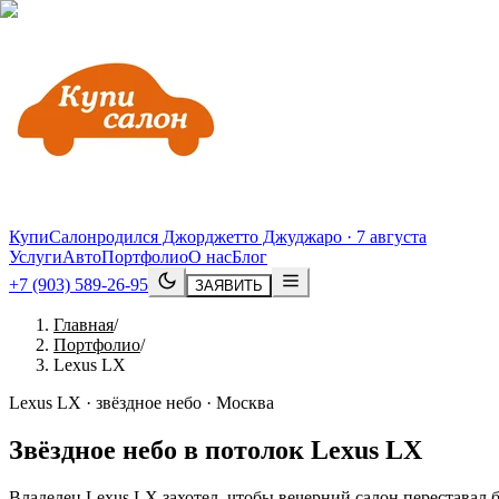
КупиСалон
родился Джорджетто Джуджаро · 7 августа
Услуги
Авто
Портфолио
О нас
Блог
+7 (903) 589-26-95
ЗАЯВИТЬ
Главная
/
Портфолио
/
Lexus LX
Lexus LX · звёздное небо · Москва
Звёздное небо в потолок
Lexus
LX
Владелец Lexus LX захотел, чтобы вечерний салон переставал 