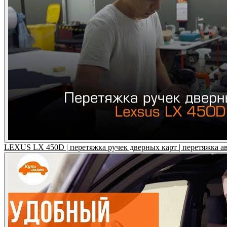
LEXUS LX 450D | перетяжка ручек дверных карт | перетяжка а