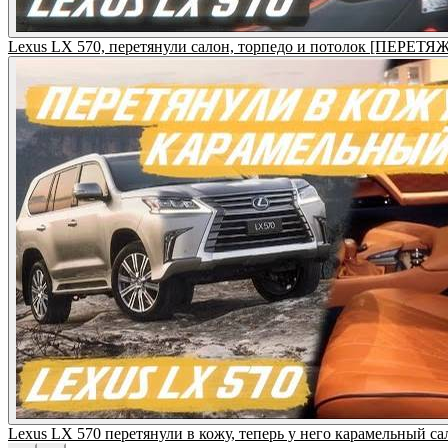
Lexus LX 570, перетянули салон, торпедо и потолок [ПЕРЕТ
Lexus LX 570 перетянули в кожу, теперь у него карамельны