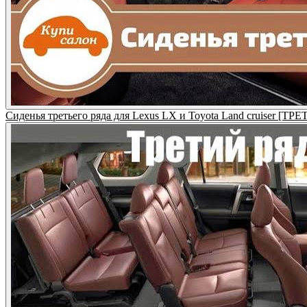
Сиденья третьего ряда для Lexus LX и Toyota Land cruiser [ТР