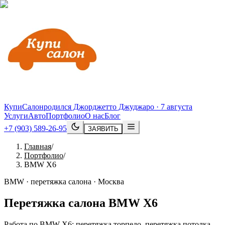
КупиСалон
родился Джорджетто Джуджаро · 7 августа
Услуги
Авто
Портфолио
О нас
Блог
+7 (903) 589-26-95
ЗАЯВИТЬ
Главная
/
Портфолио
/
BMW X6
BMW · перетяжка салона · Москва
Перетяжка салона
BMW
X6
Работа по BMW X6: перетяжка торпедо, перетяжка потолка,