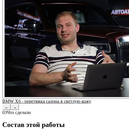
BMW X6 - перетяжка салона в светлую кожу
←
→
03
Что сделали
Состав этой работы