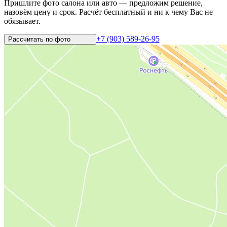
Пришлите фото салона или авто — предложим решение,
назовём цену и срок. Расчёт бесплатный и ни к чему Вас не
обязывает.
+7 (903) 589-26-95
Рассчитать по
фото