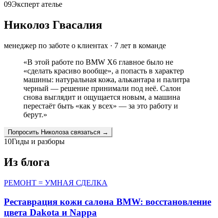
09
Эксперт ателье
Николоз Гвасалия
менеджер по заботе о клиентах
·
7
лет в команде
«
В этой работе по BMW X6 главное было не
«сделать красиво вообще», а попасть в характер
машины: натуральная кожа, алькантара и палитра
черный — решение принимали под неё. Салон
снова выглядит и ощущается новым, а машина
перестаёт быть «как у всех» — за это работу и
берут.
»
Попросить
Николоза
связаться →
10
Гиды и разборы
Из блога
РЕМОНТ = УМНАЯ СДЕЛКА
Реставрация кожи салона BMW: восстановление
цвета Dakota и Nappa