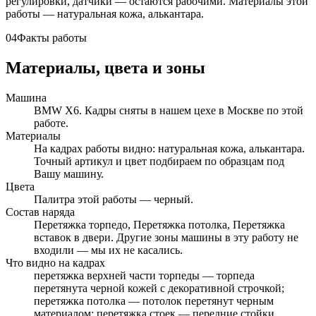
регулировки, датчики — остаются рабочими. Материалы этой
работы — натуральная кожа, алькантара.
04
Факты работы
Материалы, цвета и зоны
Машина
BMW X6. Кадры сняты в нашем цехе в Москве по этой
работе.
Материалы
На кадрах работы видно: натуральная кожа, алькантара.
Точный артикул и цвет подбираем по образцам под
Вашу машину.
Цвета
Палитра этой работы — черный.
Состав наряда
Перетяжка торпедо, Перетяжка потолка, Перетяжка
вставок в двери. Другие зоны машины в эту работу не
входили — мы их не касались.
Что видно на кадрах
перетяжка верхней части торпеды — торпеда
перетянута черной кожей с декоративной строчкой;
перетяжка потолка — потолок перетянут черным
материалом; перетяжка стоек — передние стойки