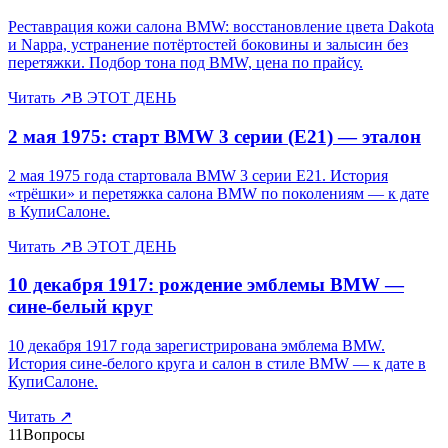
Реставрация кожи салона BMW: восстановление цвета Dakota
и Nappa, устранение потёртостей боковины и залысин без
перетяжки. Подбор тона под BMW, цена по прайсу.
Читать
↗
В ЭТОТ ДЕНЬ
2 мая 1975: старт BMW 3 серии (E21) — эталон
2 мая 1975 года стартовала BMW 3 серии E21. История
«трёшки» и перетяжка салона BMW по поколениям — к дате
в КупиСалоне.
Читать
↗
В ЭТОТ ДЕНЬ
10 декабря 1917: рождение эмблемы BMW —
сине-белый круг
10 декабря 1917 года зарегистрирована эмблема BMW.
История сине-белого круга и салон в стиле BMW — к дате в
КупиСалоне.
Читать
↗
11
Вопросы