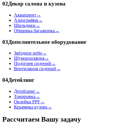
02
Декор салона и кузова
Аквапринт
→
Аэрография
→
Шильдики
→
Обшивка багажника
→
03
Дополнительное оборудование
Звёздное небо
→
Шумоизоляция
→
Подогрев сидений
→
Вентиляция сидений
→
04
Детейлинг
Детейлинг
→
Тонировка
→
Оклейка PPF
→
Керамика кузова
→
Рассчитаем Вашу задачу