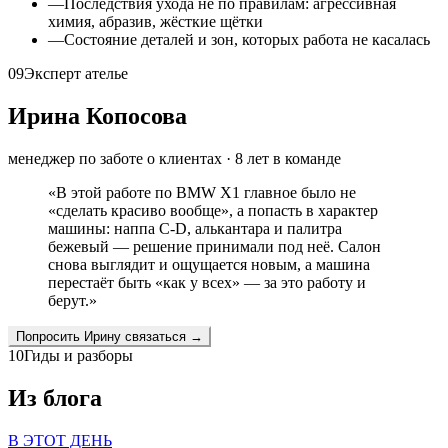
—
Последствия ухода не по правилам: агрессивная
химия, абразив, жёсткие щётки
—
Состояние деталей и зон, которых работа не касалась
09
Эксперт ателье
Ирина Копосова
менеджер по заботе о клиентах
·
8
лет в команде
«
В этой работе по BMW X1 главное было не
«сделать красиво вообще», а попасть в характер
машины: наппа C-D, алькантара и палитра
бежевый — решение принимали под неё. Салон
снова выглядит и ощущается новым, а машина
перестаёт быть «как у всех» — за это работу и
берут.
»
Попросить
Ирину
связаться →
10
Гиды и разборы
Из блога
В ЭТОТ ДЕНЬ