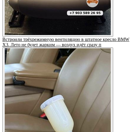
Встроили трёхрежимную вентиляцию в штатное кресло BMW
X3. Лето не будет жарким — воздух идёт сразу п