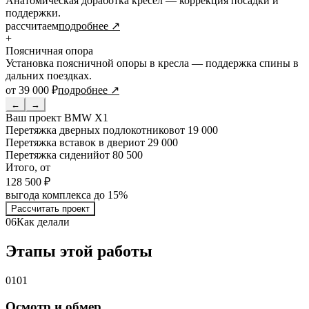
Анатомическая доработка кресел — коррекция посадки и
поддержки.
рассчитаем
подробнее ↗
+
Поясничная опора
Установка поясничной опоры в кресла — поддержка спины в
дальних поездках.
от 39 000 ₽
подробнее ↗
←
→
Ваш проект
BMW X1
Перетяжка дверных подлокотников
от 19 000
Перетяжка вставок в двери
от 29 000
Перетяжка сидений
от 80 500
Итого, от
128 500 ₽
выгода комплекса до 15%
Рассчитать проект
06
Как делали
Этапы этой работы
01
01
Осмотр и обмер