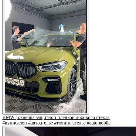
BMW | оклейка защитной пленкой лобового стекла
#куписалон #автоателье #тюнингателье #automobile