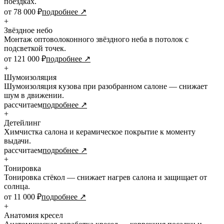
поездках.
от 78 000 ₽
подробнее ↗
+
Звёздное небо
Монтаж оптоволоконного звёздного неба в потолок с
подсветкой точек.
от 121 000 ₽
подробнее ↗
+
Шумоизоляция
Шумоизоляция кузова при разобранном салоне — снижает
шум в движении.
рассчитаем
подробнее ↗
+
Детейлинг
Химчистка салона и керамическое покрытие к моменту
выдачи.
рассчитаем
подробнее ↗
+
Тонировка
Тонировка стёкол — снижает нагрев салона и защищает от
солнца.
от 11 000 ₽
подробнее ↗
+
Анатомия кресел