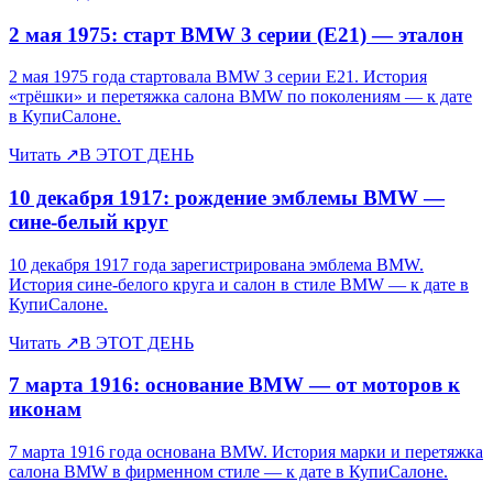
2 мая 1975: старт BMW 3 серии (E21) — эталон
2 мая 1975 года стартовала BMW 3 серии E21. История
«трёшки» и перетяжка салона BMW по поколениям — к дате
в КупиСалоне.
Читать
↗
В ЭТОТ ДЕНЬ
10 декабря 1917: рождение эмблемы BMW —
сине-белый круг
10 декабря 1917 года зарегистрирована эмблема BMW.
История сине-белого круга и салон в стиле BMW — к дате в
КупиСалоне.
Читать
↗
В ЭТОТ ДЕНЬ
7 марта 1916: основание BMW — от моторов к
иконам
7 марта 1916 года основана BMW. История марки и перетяжка
салона BMW в фирменном стиле — к дате в КупиСалоне.