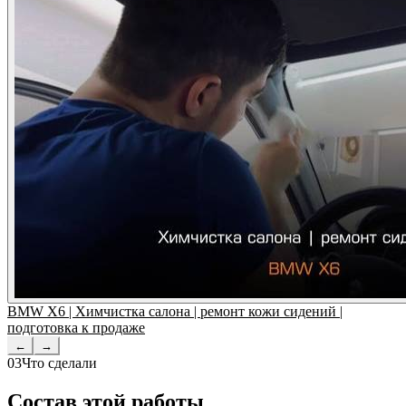
BMW X6 | Химчистка салона | ремонт кожи сидений |
подготовка к продаже
←
→
03
Что сделали
Состав этой работы