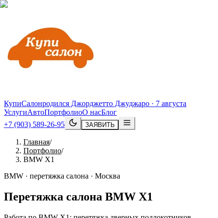
КупиСалон
родился Джорджетто Джуджаро · 7 августа
Услуги
Авто
Портфолио
О нас
Блог
+7 (903) 589-26-95
ЗАЯВИТЬ
Главная
/
Портфолио
/
BMW X1
BMW · перетяжка салона · Москва
Перетяжка салона
BMW
X1
Работа по BMW X1: перетяжка дверных подлокотников,