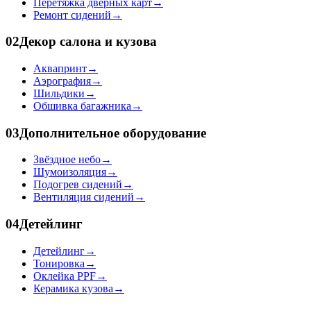
Перетяжка дверных карт
→
Ремонт сидений
→
02
Декор салона и кузова
Аквапринт
→
Аэрография
→
Шильдики
→
Обшивка багажника
→
03
Дополнительное оборудование
Звёздное небо
→
Шумоизоляция
→
Подогрев сидений
→
Вентиляция сидений
→
04
Детейлинг
Детейлинг
→
Тонировка
→
Оклейка PPF
→
Керамика кузова
→