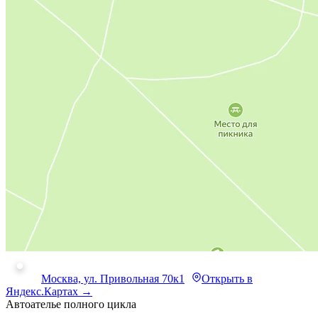
Москва, ул. Привольная 70к1
Открыть в
Яндекс.Картах →
Автоателье полного цикла