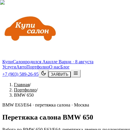
КупиСалон
родился Акилле Варци · 8 августа
Услуги
Авто
Портфолио
О нас
Блог
+7 (903) 589-26-95
ЗАЯВИТЬ
Главная
/
Портфолио
/
BMW 650
BMW E63/E64 · перетяжка салона · Москва
Перетяжка салона
BMW
650
Работа по BMW 650 E63/E64: перетяжка дверных подлокотников