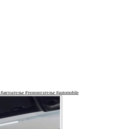
#автоателье #тюнингателье #automobile