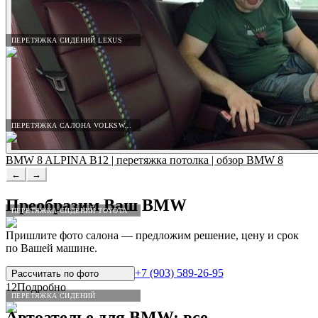
ПЕРЕТЯЖКА СИДЕНИЙ LEXUS
ПЕРЕТЯЖКА САЛОНА VOLKSWAGEN
BMW 8 ALPINA B12 | перетяжка потолка | обзор BMW 8
←
→
Преобразим Ваш
BMW
ПЕРЕТЯЖКА СИДЕНИЙ TOYOTA
Пришлите фото салона — предложим решение, цену и срок
по Вашей машине.
+7 (903) 589-26-95
Рассчитать по
фото
12
Подробно
ПЕРЕТЯЖКА СИДЕНИЙ
Автоателье для
BMW
: все