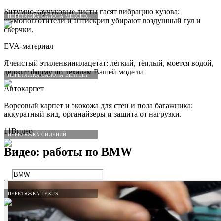
Битумно-каучуковые листы гасят вибрацию кузова;
ПЕРЕТЯЖКА САЛОНА MERCEDES-BENZ
шумопоглотители и антискрип убирают воздушный гул и
сверчки.
EVA-материал
Ячеистый этиленвинилацетат: лёгкий, тёплый, моется водой,
держит форму по лекалам Вашей модели.
ПЕРЕТЯЖКА САЛОНА BENTLEY
Автокарпет
Ворсовый карпет и экокожа для стен и пола багажника:
аккуратный вид, органайзеры и защита от нагрузки.
11
Видео
ПЕРЕТЯЖКА СИДЕНИЙ
Видео: работы по
BMW
ПЕРЕТЯЖКА LEXUS