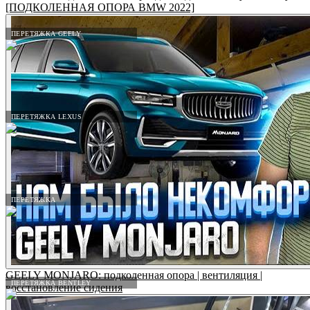
[ПОДКОЛЕННАЯ ОПОРА BMW 2022]
ПЕРЕТЯЖКА GEELY
ПЕРЕТЯЖКА LEXUS
ПЕРЕТЯЖКА
GEELY MONJARO: подколенная опора | вентиляция |
ПЕРЕТЯЖКА BENTLEY
восстановление сидения