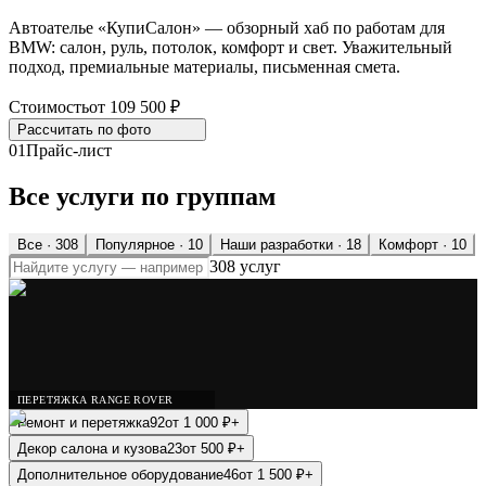
Автоателье «КупиСалон» — обзорный хаб по работам для
BMW: салон, руль, потолок, комфорт и свет. Уважительный
подход, премиальные материалы, письменная смета.
Стоимость
от 109 500 ₽
Рассчитать по
фото
01
Прайс-лист
Все услуги по группам
Все ·
308
Популярное
· 10
Наши разработки
· 18
Комфорт
· 10
308 услуг
ПЕРЕТЯЖКА RANGE ROVER
Ремонт и перетяжка
92
от
1 000
₽
+
Декор салона и кузова
23
от
500
₽
+
Дополнительное оборудование
46
от
1 500
₽
+