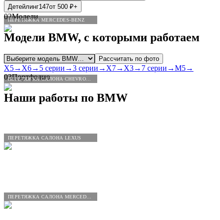
Детейлинг
147
от
500
₽
+
02
Модели
ПЕРЕТЯЖКА MERCEDES-BENZ
Модели
BMW
, с которыми работаем
Рассчитать по фото
X5
→
X6
→
5 серии
→
3 серии
→
X7
→
X3
→
7 серии
→
M5
→
03
Портфолио
ПЕРЕТЯЖКА САЛОНА CHEVROLET
Наши работы по
BMW
ПЕРЕТЯЖКА САЛОНА LEXUS
ПЕРЕТЯЖКА САЛОНА MERCEDES-BENZ