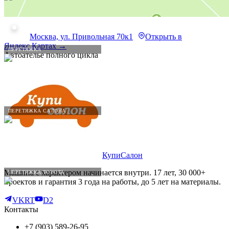
Москва, ул. Привольная 70к1
Открыть в
Яндекс.Картах →
ПЕРЕТЯЖКА
Автоателье полного цикла
ПЕРЕТЯЖКА САЛОНА
КупиСалон
Машина с характером начинается внутри. 17 лет, 30 000+
ПЕРЕТЯЖКА TOYOTA
проектов и гарантия 3 года на работы, до 5 лет на материалы.
VK
RT
D2
Контакты
+7 (903) 589-26-95