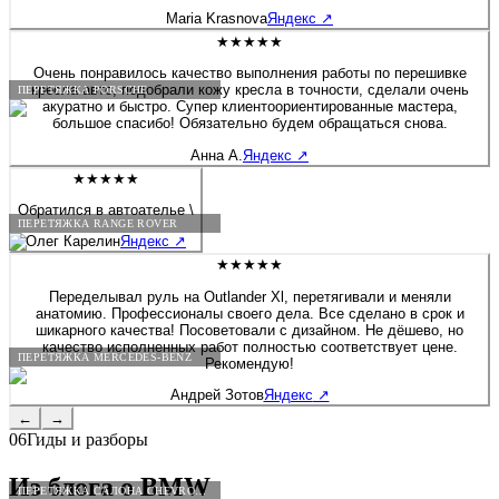
будто я только забрала после перешива. Сейчас перешивала руль
Maria Krasnova
Яндекс
↗
на Солярисе. Здесь работают профессионалы своего дела!
★★★★★
Очень понравилось качество выполнения работы по перешивке
кресла авто, подобрали кожу кресла в точности, сделали очень
ПЕРЕТЯЖКА PORSCHE
акуратно и быстро. Супер клиентоориентированные мастера,
большое спасибо! Обязательно будем обращаться снова.
Анна А.
Яндекс
↗
★★★★★
Обратился в автоателье \
ПЕРЕТЯЖКА RANGE ROVER
Олег Карелин
Яндекс
↗
★★★★★
Переделывал руль на Outlander Xl, перетягивали и меняли
анатомию. Профессионалы своего дела. Все сделано в срок и
шикарного качества! Посоветовали с дизайном. Не дёшево, но
качество исполненных работ полностью соответствует цене.
ПЕРЕТЯЖКА MERCEDES-BENZ
Рекомендую!
Андрей Зотов
Яндекс
↗
←
→
06
Гиды и разборы
Из блога о
BMW
ПЕРЕТЯЖКА САЛОНА CHEVROLET