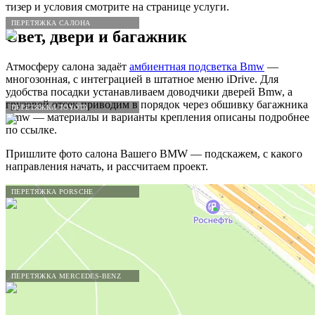
тизер и условия смотрите на странице услуги.
ПЕРЕТЯЖКА САЛОНА
Свет, двери и багажник
Атмосферу салона задаёт
амбиентная подсветка Bmw
—
многозонная, с интеграцией в штатное меню iDrive. Для
удобства посадки устанавливаем доводчики дверей Bmw, а
грузовой отсек приводим в порядок через обшивку багажника
ПЕРЕТЯЖКА TOYOTA
Bmw — материалы и варианты крепления описаны подробнее
по ссылке.
Пришлите фото салона Вашего BMW — подскажем, с какого
направления начать, и рассчитаем проект.
ПЕРЕТЯЖКА PORSCHE
ПЕРЕТЯЖКА MERCEDES-BENZ