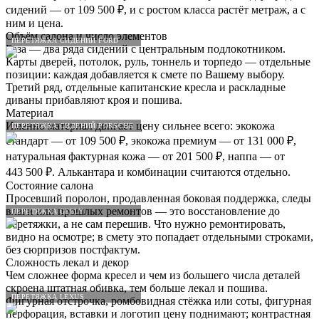
сидений — от 109 500 ₽, и с ростом класса растёт метраж, а с
ним и цена.
Объём салона и число элементов
ПЕРЕТЯЖКА СИДЕНИЙ FORD
База — два ряда сидений с центральным подлокотником.
Карты дверей, потолок, руль, тоннель и торпедо — отдельные
позиции: каждая добавляется к смете по Вашему выбору.
Третий ряд, отдельные капитанские кресла и раскладные
диваны прибавляют кроя и пошива.
Материал
Именно материал двигает цену сильнее всего: экокожа
ПЕРЕТЯЖКА СИДЕНИЙ PORSCHE
стандарт — от 109 500 ₽, экокожа премиум — от 131 000 ₽,
натуральная фактурная кожа — от 201 500 ₽, наппа — от
443 500 ₽. Алькантара и комбинации считаются отдельно.
Состояние салона
Просевший поролон, продавленная боковая поддержка, следы
влаги или прошлых ремонтов — это восстановление до
ПЕРЕТЯЖКА GEELY
перетяжки, а не сам перешив. Что нужно ремонтировать,
видно на осмотре; в смету это попадает отдельными строками,
без сюрпризов постфактум.
Сложность лекал и декор
Чем сложнее форма кресел и чем из большего числа деталей
скроена штатная обивка, тем больше лекал и пошива.
ПЕРЕТЯЖКА LEXUS
Фигурная отстрочка, ромбовидная стёжка или соты, фигурная
перфорация, вставки и логотип цену поднимают; контрастная