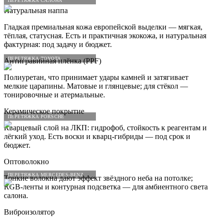
ПЕРЕТЯЖКА САЛОНА
Натуральная наппа
Гладкая премиальная кожа европейской выделки — мягкая,
тёплая, статусная. Есть и практичная экокожа, и натуральная
фактурная: под задачу и бюджет.
ПЕРЕТЯЖКА TOYOTA
Антигравийная плёнка (PPF)
Полиуретан, что принимает удары камней и затягивает
мелкие царапины. Матовые и глянцевые; для стёкол —
тонировочные и атермальные.
Керамическое покрытие
ПЕРЕТЯЖКА PORSCHE
Кварцевый слой на ЛКП: гидрофоб, стойкость к реагентам и
лёгкий уход. Есть воски и кварц-гибриды — под срок и
бюджет.
Оптоволокно
ПЕРЕТЯЖКА MERCEDES-BENZ
Тонкие волокна дают эффект звёздного неба на потолке;
RGB-ленты и контурная подсветка — для амбиентного света
салона.
Виброизолятор