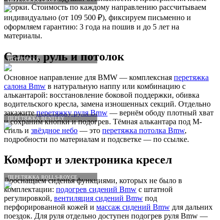
ПЕРЕТЯЖКА LEXUS
сборки. Стоимость по каждому направлению рассчитываем
индивидуально (от 109 500 ₽), фиксируем письменно и
оформляем гарантию: 3 года на пошив и до 5 лет на
материалы.
Салон, руль и потолок
ПЕРЕТЯЖКА
Основное направление для BMW — комплексная
перетяжка
салона Bmw
в натуральную наппу или комбинацию с
алькантарой: восстановление боковой поддержки, обивка
водительского кресла, замена изношенных секций. Отдельно
закажите
перетяжку руля Bmw
— вернём ободу плотный хват
ПЕРЕТЯЖКА BENTLEY
и сохраним кнопки и подогрев. Тёмная алькантара под M-
стиль и
звёздное небо
— это
перетяжка потолка Bmw
,
подробности по материалам и подсветке — по ссылке.
Комфорт и электроника кресел
ПЕРЕТЯЖКА ROLLS-ROYCE
Дооснащаем сиденья функциями, которых не было в
комплектации:
подогрев сидений Bmw
с штатной
регулировкой,
вентиляция сидений Bmw
под
перфорированной кожей и
массаж сидений Bmw
для дальних
поездок. Для руля отдельно доступен подогрев руля Bmw —