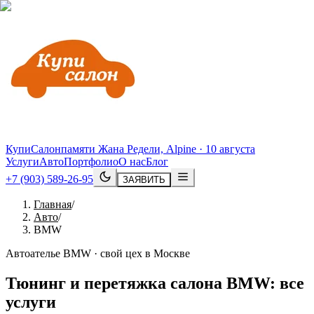
КупиСалон
памяти Жана Редели, Alpine · 10 августа
Услуги
Авто
Портфолио
О нас
Блог
+7 (903) 589-26-95
ЗАЯВИТЬ
Главная
/
Авто
/
BMW
Автоателье BMW · свой цех в Москве
Тюнинг и перетяжка салона
BMW
: все
услуги