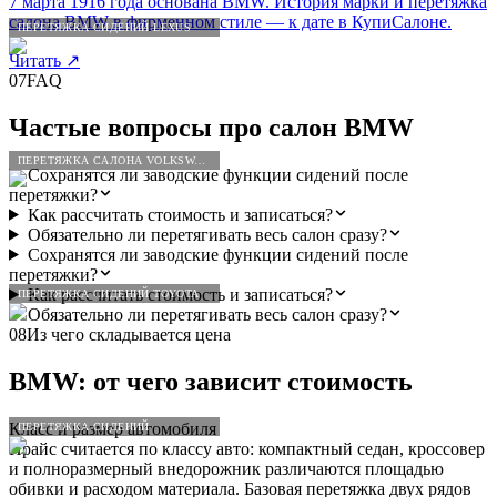
7 марта 1916 года основана BMW. История марки и перетяжка
салона BMW в фирменном стиле — к дате в КупиСалоне.
ПЕРЕТЯЖКА СИДЕНИЙ LEXUS
Читать
↗
07
FAQ
Частые вопросы про салон
BMW
ПЕРЕТЯЖКА САЛОНА VOLKSWAGEN
Сохранятся ли заводские функции сидений после
перетяжки?
Как рассчитать стоимость и записаться?
Обязательно ли перетягивать весь салон сразу?
Сохранятся ли заводские функции сидений после
перетяжки?
Как рассчитать стоимость и записаться?
ПЕРЕТЯЖКА СИДЕНИЙ TOYOTA
Обязательно ли перетягивать весь салон сразу?
08
Из чего складывается цена
BMW
: от чего зависит стоимость
Класс и размер автомобиля
ПЕРЕТЯЖКА СИДЕНИЙ
Прайс считается по классу авто: компактный седан, кроссовер
и полноразмерный внедорожник различаются площадью
обивки и расходом материала. Базовая перетяжка двух рядов