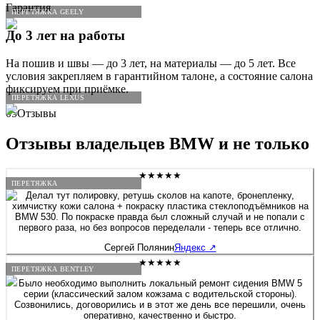
Гарантия
ПЕРЕТЯЖКА GEELY
До 3 лет на работы
На пошив и швы — до 3 лет, на материалы — до 5 лет. Все
условия закрепляем в гарантийном талоне, а состояние салона
фиксируем при приёмке.
ПЕРЕТЯЖКА LEXUS
05
Отзывы
Отзывы владельцев
BMW
и не только
★★★★★
ПЕРЕТЯЖКА
Делал тут полировку, ретушь сколов на капоте, бронепленку,
химчистку кожи салона + покраску пластика стеклоподъёмников на
BMW 530. По покраске правда был сложный случай и не попали с
первого раза, но без вопросов переделали - теперь все отлично.
Сергей Полянин
Яндекс
↗
★★★★★
ПЕРЕТЯЖКА BENTLEY
Было необходимо выполнить локальный ремонт сидения BMW 5
серии (классический залом кожзама с водительской стороны).
Созвонились, договорились и в этот же день все перешили, очень
оперативно, качественно и быстро.