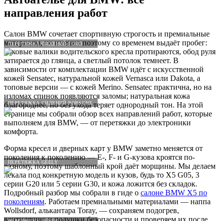
направления работ
Салон BMW сочетает спортивную строгость и премиальные
материалы, но именно поэтому со временем выдаёт пробег:
ПЕРЕТЯЖКА СИДЕНИЙ FORD
боковые валики водительского кресла протираются, обод руля
затирается до глянца, а светлый потолок темнеет. В
зависимости от комплектации BMW идёт с искусственной
кожей Sensatec, натуральной кожей Vernasca или Dakota, а
топовые версии — с кожей Merino. Sensatec практична, но на
изломах спинок появляются заломы; натуральная кожа
ПЕРЕТЯЖКА СИДЕНИЙ PORSCHE
благороднее, но без ухода теряет однородный тон. На этой
странице мы собрали обзор всех направлений работ, которые
выполняем для BMW, — от перетяжки до электроники
комфорта.
Форма кресел и дверных карт у BMW заметно меняется от
поколения к поколению — E-, F- и G-кузова кроятся по-
ПЕРЕТЯЖКА GEELY
разному, поэтому шаблонный крой даёт морщины. Мы делаем
лекала под конкретную модель и кузов, будь то X5 G05, 3
серии G20 или 5 серии G30, и кожа ложится без складок.
Подробный разбор мы собрали в гиде о
салоне BMW X5 по
поколениям
. Работаем премиальными материалами — наппа
Wollsdorf, алькантара Toray, — сохраняем подогрев,
вентиляцию и подушки безопасности и проверяем их после