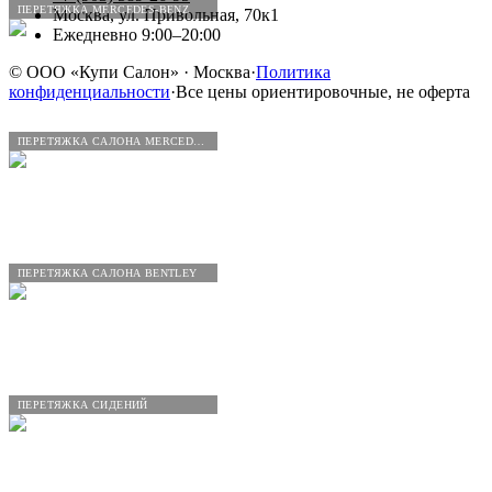
ПЕРЕТЯЖКА MERCEDES-BENZ
Москва, ул. Привольная, 70к1
Ежедневно 9:00–20:00
©
ООО «Купи Салон»
· Москва
·
Политика
конфиденциальности
·
Все цены ориентировочные, не оферта
ПЕРЕТЯЖКА САЛОНА MERCEDES-BENZ
ПЕРЕТЯЖКА САЛОНА BENTLEY
ПЕРЕТЯЖКА СИДЕНИЙ