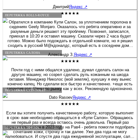
Дмитрий
Яндекс
↗
★★★★★
ПЕРЕТЯЖКА ROLLS-ROYCE
Обратился в компанию Купи Салон, за уплотнением поролона в
сидениях Geely Monjaro. Оказалось что ребята оперативно и за
разумные деньги решают эту проблему. Позвонил, записался,
приехал в 10:20 и оставил машину. Сказали через 2 часа будет
готово. Можно было подождать в отдельной комнате, но я решил
сходить в русский М@кдоналдс, который есть в соседнем доме.
Звонок через 1ч. 20мин., машина готова! Все сделали очень
ПЕРЕТЯЖКА САЛОНА
Александр З.
Яндекс
↗
аккуратно, места действительно стали гораздо плотнее, то что я и
хотел! Фото до и после прилагаю. Спасибо за вашу работу,
★★★★★
успехов и процветания!!! Цена за 2 передних кресла 14000 руб.
Почти год с ними общался удалено, думал сделать салон на
другую машину, но созрел сделать руль кожанным на шкода
октавия. Менеджер Николос (мой земляк), кукушку я ему вынес
конечно капец. Но сделали все быстро и качественно. +еще есть
гарантия год. Цены по рынку как у всех. Рекомендую однозначно.
ПЕРЕТЯЖКА CHEVROLET
Dato Rasoev
Яндекс
↗
★★★★★
Если вы хотите получить качественную работу, которую выполнят
в срок- вам необходимо обращаться в «Купи Салон». Обращаюсь
не первый раз и всегда остаюсь очень довольна. Первый раз
перешивали салон в 2023 году на Рав4 - ребята помогли подобрать
ПЕРЕТЯЖКА TOYOTA
сочетание кожи, строчку и так далее. Уже два года не могу
налюбоваться. И спустя два года ежедневной эксплуатации, салон