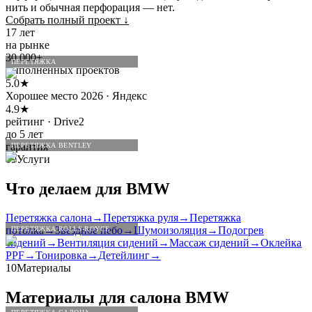
нить и обычная перфорация — нет.
Собрать полный проект
↓
17 лет
на рынке
30 000+
ПЕРЕТЯЖКА
выполненных проектов
5.0★
Хорошее место 2026 · Яндекс
4.9★
рейтинг · Drive2
до 5 лет
гарантия
ПЕРЕТЯЖКА BENTLEY
09
Услуги
Что делаем для
BMW
Перетяжка салона
→
Перетяжка руля
→
Перетяжка
потолка
→
Звёздное небо
→
Шумоизоляция
→
Подогрев
ПЕРЕТЯЖКА ROLLS-ROYCE
сидений
→
Вентиляция сидений
→
Массаж сидений
→
Оклейка
PPF
→
Тонировка
→
Детейлинг
→
10
Материалы
Материалы для салона
BMW