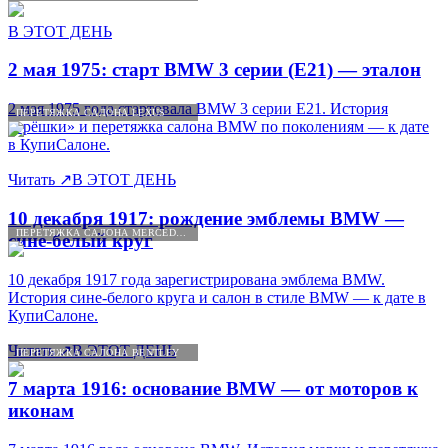
В ЭТОТ ДЕНЬ
2 мая 1975: старт BMW 3 серии (E21) — эталон
2 мая 1975 года стартовала BMW 3 серии E21. История
ПЕРЕТЯЖКА САЛОНА LEXUS
«трёшки» и перетяжка салона BMW по поколениям — к дате
в КупиСалоне.
Читать
↗
В ЭТОТ ДЕНЬ
10 декабря 1917: рождение эмблемы BMW —
ПЕРЕТЯЖКА САЛОНА MERCEDES-BENZ
сине-белый круг
10 декабря 1917 года зарегистрирована эмблема BMW.
История сине-белого круга и салон в стиле BMW — к дате в
КупиСалоне.
Читать
↗
В ЭТОТ ДЕНЬ
ПЕРЕТЯЖКА САЛОНА BENTLEY
7 марта 1916: основание BMW — от моторов к
иконам