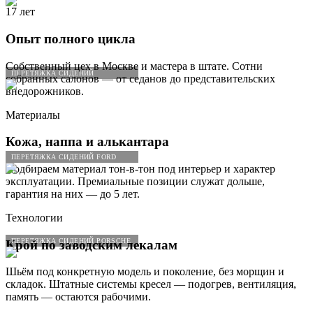
17 лет
Опыт полного цикла
Собственный цех в Москве и мастера в штате. Сотни
ПЕРЕТЯЖКА СИДЕНИЙ
собранных салонов — от седанов до представительских
внедорожников.
Материалы
Кожа, наппа и алькантара
ПЕРЕТЯЖКА СИДЕНИЙ FORD
Подбираем материал тон-в-тон под интерьер и характер
эксплуатации. Премиальные позиции служат дольше,
гарантия на них — до 5 лет.
Технологии
ПЕРЕТЯЖКА СИДЕНИЙ PORSCHE
Крой по заводским лекалам
Шьём под конкретную модель и поколение, без морщин и
складок. Штатные системы кресел — подогрев, вентиляция,
память — остаются рабочими.