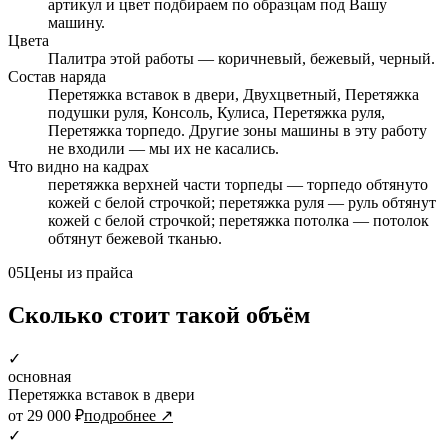
артикул и цвет подбираем по образцам под Вашу
машину.
Цвета
Палитра этой работы — коричневый, бежевый, черный.
Состав наряда
Перетяжка вставок в двери, Двухцветный, Перетяжка
подушки руля, Консоль, Кулиса, Перетяжка руля,
Перетяжка торпедо. Другие зоны машины в эту работу
не входили — мы их не касались.
Что видно на кадрах
перетяжка верхней части торпеды — торпедо обтянуто
кожей с белой строчкой; перетяжка руля — руль обтянут
кожей с белой строчкой; перетяжка потолка — потолок
обтянут бежевой тканью.
05
Цены из прайса
Сколько стоит такой объём
✓
основная
Перетяжка вставок в двери
от 29 000 ₽
подробнее ↗
✓