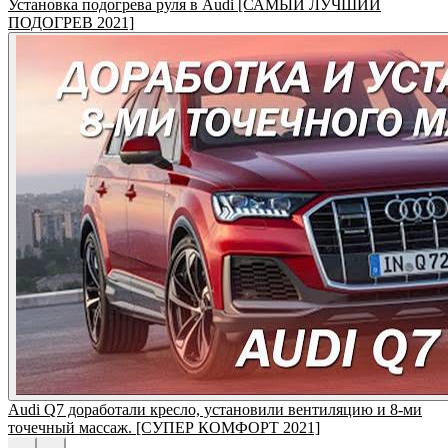
Установка подогрева руля в Audi [САМЫЙ ЛУЧШИЙ
ПОДОГРЕВ 2021]
Audi Q7 доработали кресло, установили вентиляцию и 8-ми
точечный массаж. [СУПЕР КОМФОРТ 2021]
←
→