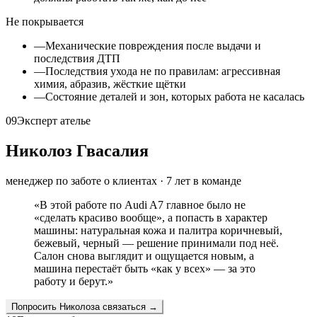
Не покрывается
—
Механические повреждения после выдачи и
последствия ДТП
—
Последствия ухода не по правилам: агрессивная
химия, абразив, жёсткие щётки
—
Состояние деталей и зон, которых работа не касалась
09
Эксперт ателье
Николоз Гвасалия
менеджер по заботе о клиентах
·
7
лет в команде
«
В этой работе по Audi A7 главное было не
«сделать красиво вообще», а попасть в характер
машины: натуральная кожа и палитра коричневый,
бежевый, черный — решение принимали под неё.
Салон снова выглядит и ощущается новым, а
машина перестаёт быть «как у всех» — за это
работу и берут.
»
Попросить
Николоза
связаться →