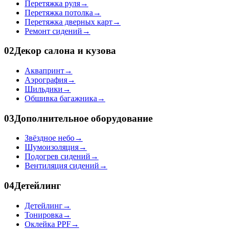
Перетяжка руля
→
Перетяжка потолка
→
Перетяжка дверных карт
→
Ремонт сидений
→
02
Декор салона и кузова
Аквапринт
→
Аэрография
→
Шильдики
→
Обшивка багажника
→
03
Дополнительное оборудование
Звёздное небо
→
Шумоизоляция
→
Подогрев сидений
→
Вентиляция сидений
→
04
Детейлинг
Детейлинг
→
Тонировка
→
Оклейка PPF
→