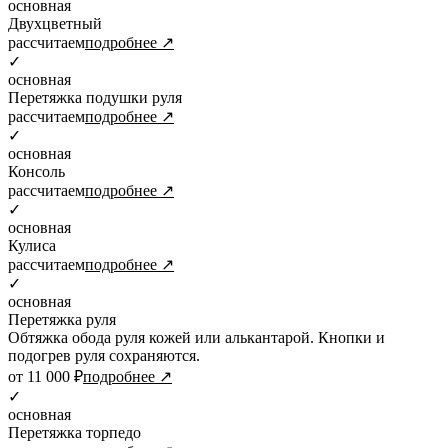
основная
Двухцветный
рассчитаем
подробнее ↗
✓
основная
Перетяжка подушки руля
рассчитаем
подробнее ↗
✓
основная
Консоль
рассчитаем
подробнее ↗
✓
основная
Кулиса
рассчитаем
подробнее ↗
✓
основная
Перетяжка руля
Обтяжка обода руля кожей или алькантарой. Кнопки и
подогрев руля сохраняются.
от 11 000 ₽
подробнее ↗
✓
основная
Перетяжка торпедо