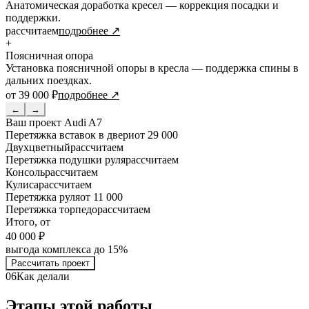
Анатомическая доработка кресел — коррекция посадки и
поддержки.
рассчитаем
подробнее ↗
+
Поясничная опора
Установка поясничной опоры в кресла — поддержка спины в
дальних поездках.
от 39 000 ₽
подробнее ↗
←
→
Ваш проект
Audi A7
Перетяжка вставок в двери
от 29 000
Двухцветный
рассчитаем
Перетяжка подушки руля
рассчитаем
Консоль
рассчитаем
Кулиса
рассчитаем
Перетяжка руля
от 11 000
Перетяжка торпедо
рассчитаем
Итого, от
40 000 ₽
выгода комплекса до 15%
Рассчитать проект
06
Как делали
Этапы этой работы