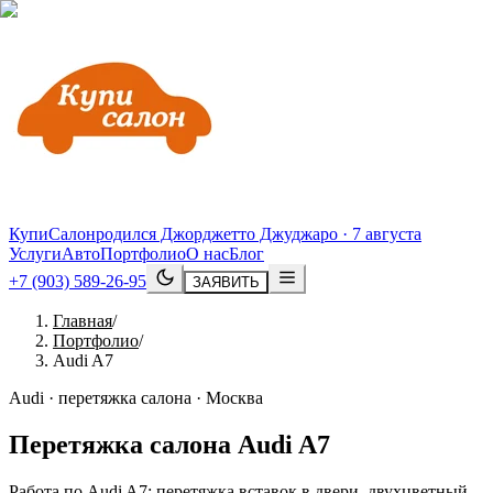
КупиСалон
родился Джорджетто Джуджаро · 7 августа
Услуги
Авто
Портфолио
О нас
Блог
+7 (903) 589-26-95
ЗАЯВИТЬ
Главная
/
Портфолио
/
Audi A7
Audi · перетяжка салона · Москва
Перетяжка салона
Audi
A7
Работа по Audi A7: перетяжка вставок в двери, двухцветный,