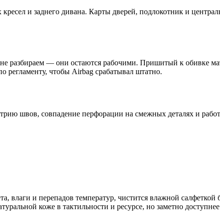
х кресел и заднего дивана. Карты дверей, подлокотник и центр
не разбираем — они остаются рабочими. Пришитый к обивке мат 
 регламенту, чтобы Airbag срабатывал штатно.
етрию швов, совпадение перфорации на смежных деталях и работ
лета, влаги и перепадов температур, чистится влажной салфетк
уральной коже в тактильности и ресурсе, но заметно доступнее.