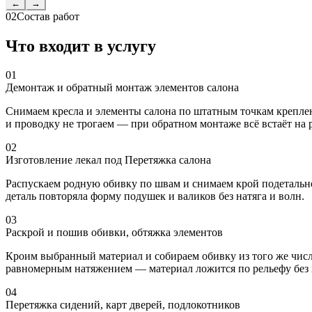
←
→
02
Состав работ
Что входит в услугу
01
Демонтаж и обратный монтаж элементов салона
Снимаем кресла и элементы салона по штатным точкам креплен
и проводку не трогаем — при обратном монтаже всё встаёт на 
02
Изготовление лекал под Перетяжка салона
Распускаем родную обивку по швам и снимаем крой подетально,
деталь повторяла форму подушек и валиков без натяга и волн.
03
Раскрой и пошив обивки, обтяжка элементов
Кроим выбранный материал и собираем обивку из того же числ
равномерным натяжением — материал ложится по рельефу без
04
Перетяжка сидений, карт дверей, подлокотников