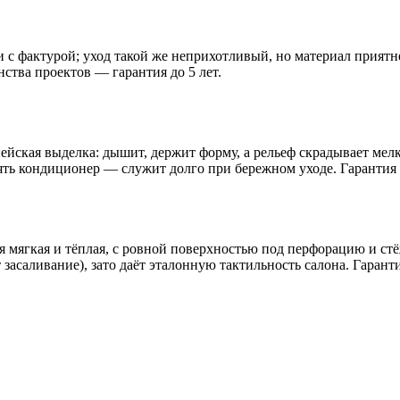
ли с фактурой; уход такой же неприхотливый, но материал прият
ства проектов — гарантия до 5 лет.
йская выделка: дышит, держит форму, а рельеф скрадывает мелки
лять кондиционер — служит долго при бережном уходе. Гарантия 
 мягкая и тёплая, с ровной поверхностью под перфорацию и стё
засаливание), зато даёт эталонную тактильность салона. Гаранти