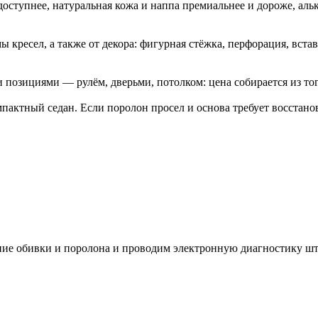
 доступнее, натуральная кожа и наппа премиальнее и дороже, а
ы кресел, а также от декора: фигурная стёжка, перфорация, вст
и позициями — рулём, дверьми, потолком: цена собирается из то
актный седан. Если поролон просел и основа требует восстанов
яние обивки и поролона и проводим электронную диагностику 