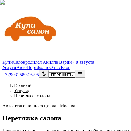
КупиСалон
родился Акилле Варци · 8 августа
Услуги
Авто
Портфолио
О нас
Блог
+7 (903) 589-26-95
ПЕРЕШИТЬ
Главная
/
Услуги
/
Перетяжка салона
Автоателье полного цикла · Москва
Перетяжка салона
Перетяжка салона — перекраиваем родную обивку по заводским