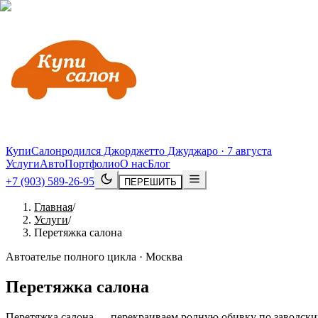
КупиСалон
родился Джорджетто Джуджаро · 7 августа
Услуги
Авто
Портфолио
О нас
Блог
+7 (903) 589-26-95
ПЕРЕШИТЬ
Главная
/
Услуги
/
Перетяжка салона
Автоателье полного цикла · Москва
Перетяжка салона
Перетяжка салона — перекраиваем родную обивку по заводским