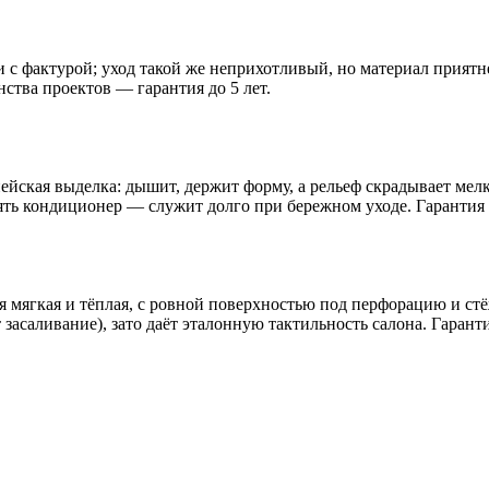
ли с фактурой; уход такой же неприхотливый, но материал прият
ства проектов — гарантия до 5 лет.
йская выделка: дышит, держит форму, а рельеф скрадывает мелки
лять кондиционер — служит долго при бережном уходе. Гарантия 
 мягкая и тёплая, с ровной поверхностью под перфорацию и стё
засаливание), зато даёт эталонную тактильность салона. Гаранти