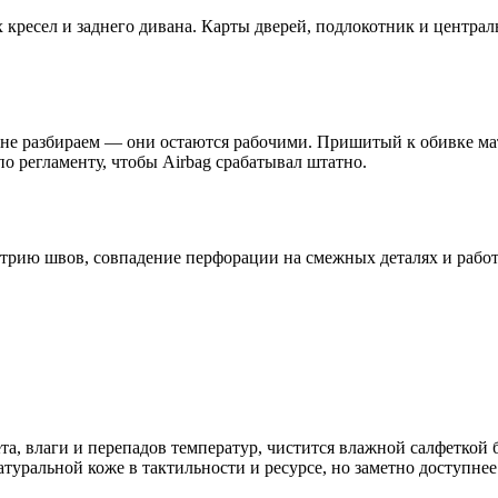
х кресел и заднего дивана. Карты дверей, подлокотник и центр
не разбираем — они остаются рабочими. Пришитый к обивке мат 
 регламенту, чтобы Airbag срабатывал штатно.
етрию швов, совпадение перфорации на смежных деталях и работ
лета, влаги и перепадов температур, чистится влажной салфетк
уральной коже в тактильности и ресурсе, но заметно доступнее.