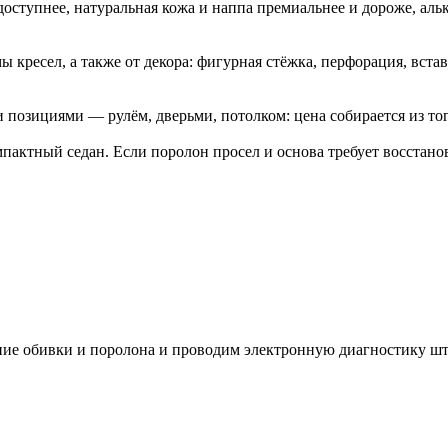
 доступнее, натуральная кожа и наппа премиальнее и дороже, а
ы кресел, а также от декора: фигурная стёжка, перфорация, вст
и позициями — рулём, дверьми, потолком: цена собирается из то
актный седан. Если поролон просел и основа требует восстанов
яние обивки и поролона и проводим электронную диагностику 