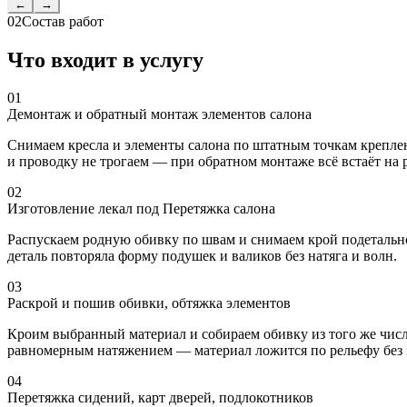
←
→
02
Состав работ
Что входит в услугу
01
Демонтаж и обратный монтаж элементов салона
Снимаем кресла и элементы салона по штатным точкам креплен
и проводку не трогаем — при обратном монтаже всё встаёт на 
02
Изготовление лекал под Перетяжка салона
Распускаем родную обивку по швам и снимаем крой подетально,
деталь повторяла форму подушек и валиков без натяга и волн.
03
Раскрой и пошив обивки, обтяжка элементов
Кроим выбранный материал и собираем обивку из того же числ
равномерным натяжением — материал ложится по рельефу без
04
Перетяжка сидений, карт дверей, подлокотников