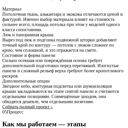
Материал
Потолочная ткань, алькантара и экокожа отличаются ценой и
фактурой. Именно выбор материала влияет на стоимость
сильнее всего; площадь потолка при этом у моделей одного
класса сопоставима.
Люк и панорамная крыша
Вырез под люк и подгонка подвижной шторки добавляют
точный крой по контуру — потолок с люком сложнее по
крою, чем сплошной, и это отражается на смете.
Состояние и форма панели
Сильно осевшая или повреждённая основа требует
дополнительной подготовки перед перетяжкой. Изогнутые
панели и сложный рельеф верха требуют более кропотливого
раскроя.
Дополнительные опции
Звёздное небо, контурная подсветка или шумоизоляция
крыши закладываются на этапе снятой панели и считаются
отдельными позициями. Совмещённые заходом, они
обходятся дешевле, чем отдельными визитами.
Собрать полный проект
↓
05
Процесс
Как мы работаем — этапы