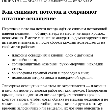
ORIENTAL — от 45 000 ₽, алькантара — от 82 500 ₽.
Как снимают потолок и сохраняют
штатное оснащение
Перетяжка потолка почти всегда идёт со снятием потолочной
панели целиком — обтянуть верх на месте, не задев кромок,
невозможно. Вместе с панелью аккуратно демонтируются все
штатные элементы, и после сборки каждый возвращается на
своё место рабочим:
плафоны освещения и кнопки, блок с датчиком
освещённости;
солнцезащитные козырьки, ручки-поручни, накладки
стоек;
микрофоны громкой связи и проводка к ним;
подвижная шторка люка и панорамной крыши.
Электрика освещения при этом не затрагивается — плафоны
и кнопки после установки работают как прежде. Панорамная
крыша, люк и сдвижная шторка требуют точного кроя по
контуру выреза, чтобы новая обивка не мешала механике и не
мялась по краю. Если стойки, козырьки или ручки к этому
времени залоснились или выцвели, их логично обновить в