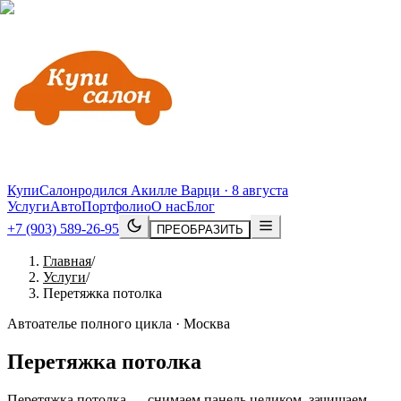
КупиСалон
родился Акилле Варци · 8 августа
Услуги
Авто
Портфолио
О нас
Блог
+7 (903) 589-26-95
ПРЕОБРАЗИТЬ
Главная
/
Услуги
/
Перетяжка потолка
Автоателье полного цикла · Москва
Перетяжка потолка
Перетяжка потолка — снимаем панель целиком, зачищаем