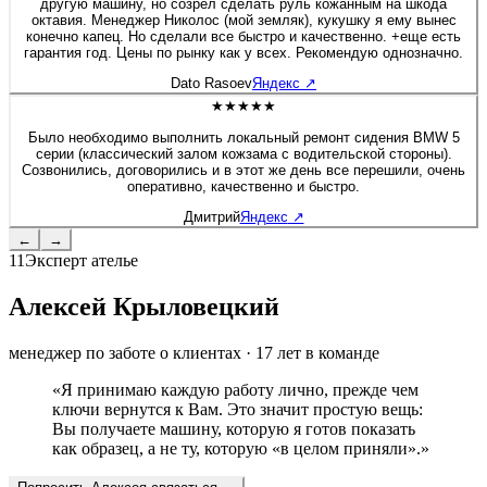
технологического роста! Молодцы! 👍
другую машину, но созрел сделать руль кожанным на шкода
октавия. Менеджер Николос (мой земляк), кукушку я ему вынес
конечно капец. Но сделали все быстро и качественно. +еще есть
гарантия год. Цены по рынку как у всех. Рекомендую однозначно.
Dato Rasoev
Яндекс
↗
★★★★★
Было необходимо выполнить локальный ремонт сидения BMW 5
серии (классический залом кожзама с водительской стороны).
Созвонились, договорились и в этот же день все перешили, очень
оперативно, качественно и быстро.
Дмитрий
Яндекс
↗
←
→
11
Эксперт ателье
Алексей Крыловецкий
менеджер по заботе о клиентах
·
17
лет в команде
«
Я принимаю каждую работу лично, прежде чем
ключи вернутся к Вам. Это значит простую вещь:
Вы получаете машину, которую я готов показать
как образец, а не ту, которую «в целом приняли».
»