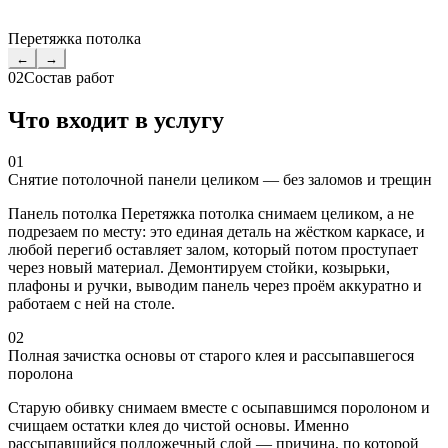
Перетяжка потолка
←
→
02
Состав работ
Что входит в услугу
01
Снятие потолочной панели целиком — без заломов и трещин
Панель потолка Перетяжка потолка снимаем целиком, а не
подрезаем по месту: это единая деталь на жёстком каркасе, и
любой перегиб оставляет залом, который потом проступает
через новый материал. Демонтируем стойки, козырьки,
плафоны и ручки, выводим панель через проём аккуратно и
работаем с ней на столе.
02
Полная зачистка основы от старого клея и рассыпавшегося
поролона
Старую обивку снимаем вместе с осыпавшимся поролоном и
счищаем остатки клея до чистой основы. Именно
рассыпавшийся подложечный слой — причина, по которой