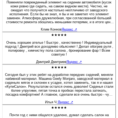
Поменяли поврежденный элемент на сидении автомобиля (кусок
кожи ровно где сидеть, на самом видном месте). Честно, не
ожидал что получится настолько неотличимо от заводского
исполнения. Если бы не знал, я бы и не заметил что элемент
заменен. Атмосфера дружелюбная, при согласованной большей
стоимости ремонта обошлись меньшими потерями, и в итоге цена
была вполовину меньше того, что я согласовал. Рекомендую! Если
Клим Коннов
Яндекс
↗
через время что-то изменится, отзыв дополню. Но почему-то
уверен, что не придется.
★★★★★
Очень хорошее ателье ! Быстро , качественно ! Индивидуальный
подход ! Дмитрий все доходяиво обьясняет ! Делал обогрев руля ,
полировку , химчистку пола салона , бронирование фар ! Всем
советую !
Дмитрий Дмитриев
Яндекс
↗
★★★★★
Сегодня был у этих ребят на доработке передних сидений, меняли
набивной материал. Машина Geely Monjaro, заводской материал в
сиденьях мягок и склонен к усадке, хотел заменить, так я и нашел
«КупиСалон». Результатом остался очень доволен! Сиденья стали
более упругими, пятая точка в пробках перестала затекать,
посадка комфортнее! А главное, сделали все очень быстро - чуть
больше полутора часов и я уже ехал домой. Бонусом была
Илья Ч.
Яндекс
↗
короткая экскурсия по производственным цехам. Действительно
люди «болеют» своим делом, а это редкость! Очень приятная
★★★★★
редкость! Рекомендую 100%! Желаю этой Компании не
останавливаться на достигнутом, професстонального и
Почти год с ними общался удалено, думал сделать салон на