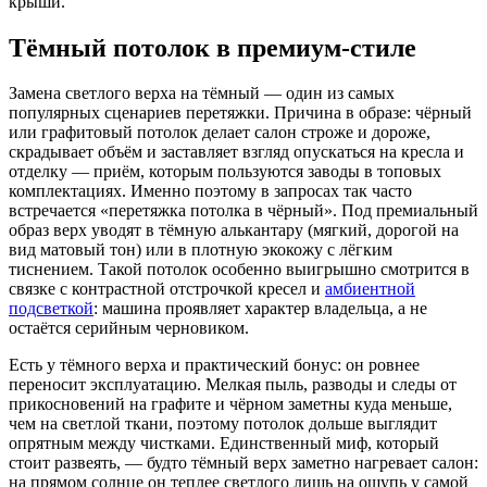
крыши.
Тёмный потолок в премиум-стиле
Замена светлого верха на тёмный — один из самых
популярных сценариев перетяжки. Причина в образе: чёрный
или графитовый потолок делает салон строже и дороже,
скрадывает объём и заставляет взгляд опускаться на кресла и
отделку — приём, которым пользуются заводы в топовых
комплектациях. Именно поэтому в запросах так часто
встречается «перетяжка потолка в чёрный». Под премиальный
образ верх уводят в тёмную алькантару (мягкий, дорогой на
вид матовый тон) или в плотную экокожу с лёгким
тиснением. Такой потолок особенно выигрышно смотрится в
связке с контрастной отстрочкой кресел и
амбиентной
подсветкой
: машина проявляет характер владельца, а не
остаётся серийным черновиком.
Есть у тёмного верха и практический бонус: он ровнее
переносит эксплуатацию. Мелкая пыль, разводы и следы от
прикосновений на графите и чёрном заметны куда меньше,
чем на светлой ткани, поэтому потолок дольше выглядит
опрятным между чистками. Единственный миф, который
стоит развеять, — будто тёмный верх заметно нагревает салон:
на прямом солнце он теплее светлого лишь на ощупь у самой