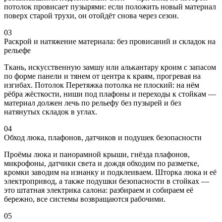
потолок провисает пузырями: если положить новый материал
поверх старой трухи, он отойдёт снова через сезон.
03
Раскрой и натяжение материала: без провисаний и складок на
рельефе
Ткань, искусственную замшу или алькантару кроим с запасом
по форме панели и тянем от центра к краям, прогревая на
изгибах. Потолок Перетяжка потолка не плоский: на нём
рёбра жёсткости, ниши под плафоны и переходы к стойкам —
материал должен лечь по рельефу без пузырей и без
натянутых складок в углах.
04
Обход люка, плафонов, датчиков и подушек безопасности
Проёмы люка и панорамной крыши, гнёзда плафонов,
микрофоны, датчики света и дождя обходим по разметке,
кромки заводим на изнанку и подклеиваем. Шторка люка и её
электропривод, а также подушки безопасности в стойках —
это штатная электрика салона: разбираем и собираем её
бережно, все системы возвращаются рабочими.
05