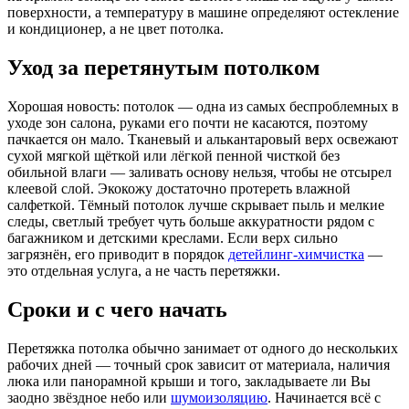
поверхности, а температуру в машине определяют остекление
и кондиционер, а не цвет потолка.
Уход за перетянутым потолком
Хорошая новость: потолок — одна из самых беспроблемных в
уходе зон салона, руками его почти не касаются, поэтому
пачкается он мало. Тканевый и алькантаровый верх освежают
сухой мягкой щёткой или лёгкой пенной чисткой без
обильной влаги — заливать основу нельзя, чтобы не отсырел
клеевой слой. Экокожу достаточно протереть влажной
салфеткой. Тёмный потолок лучше скрывает пыль и мелкие
следы, светлый требует чуть больше аккуратности рядом с
багажником и детскими креслами. Если верх сильно
загрязнён, его приводит в порядок
детейлинг-химчистка
—
это отдельная услуга, а не часть перетяжки.
Сроки и с чего начать
Перетяжка потолка обычно занимает от одного до нескольких
рабочих дней — точный срок зависит от материала, наличия
люка или панорамной крыши и того, закладываете ли Вы
заодно звёздное небо или
шумоизоляцию
. Начинается всё с