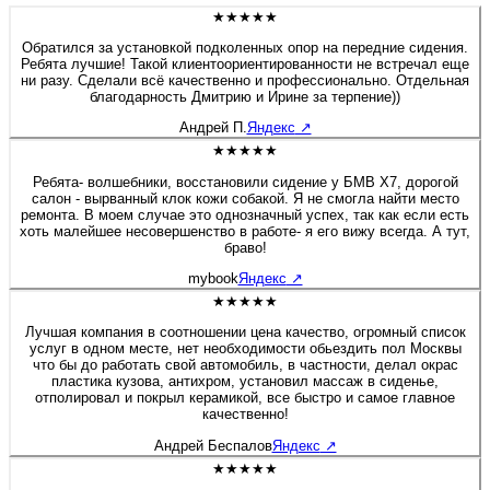
★★★★★
Обратился за установкой подколенных опор на передние сидения.
Ребята лучшие! Такой клиентоориентированности не встречал еще
ни разу. Сделали всё качественно и профессионально. Отдельная
благодарность Дмитрию и Ирине за терпение))
Андрей П.
Яндекс
↗
★★★★★
Ребята- волшебники, восстановили сидение у БМВ Х7, дорогой
салон - вырванный клок кожи собакой. Я не смогла найти место
ремонта. В моем случае это однозначный успех, так как если есть
хоть малейшее несовершенство в работе- я его вижу всегда. А тут,
браво!
mybook
Яндекс
↗
★★★★★
Лучшая компания в соотношении цена качество, огромный список
услуг в одном месте, нет необходимости обьездить пол Москвы
что бы до работать свой автомобиль, в частности, делал окрас
пластика кузова, антихром, установил массаж в сиденье,
отполировал и покрыл керамикой, все быстро и самое главное
качественно!
Андрей Беспалов
Яндекс
↗
★★★★★