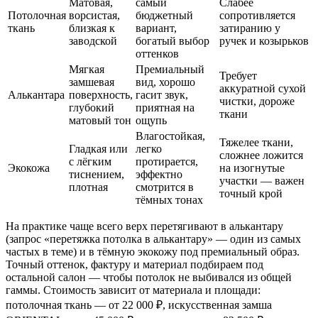
Матовая,
самый
Слабее
Потолочная
ворсистая,
бюджетный
сопротивляется
ткань
близкая к
вариант,
затиранию у
заводской
богатый выбор
ручек и козырьков
оттенков
Мягкая
Премиальный
Требует
замшевая
вид, хорошо
аккуратной сухой
Алькантара
поверхность,
гасит звук,
чистки, дороже
глубокий
приятная на
ткани
матовый тон
ощупь
Влагостойкая,
Тяжелее ткани,
Гладкая или
легко
сложнее ложится
с лёгким
протирается,
Экокожа
на изогнутые
тиснением,
эффектно
участки — важен
плотная
смотрится в
точный крой
тёмных тонах
На практике чаще всего верх перетягивают в алькантару
(запрос «перетяжка потолка в алькантару» — один из самых
частых в теме) и в тёмную экокожу под премиальный образ.
Точный оттенок, фактуру и материал подбираем под
остальной салон — чтобы потолок не выбивался из общей
гаммы. Стоимость зависит от материала и площади:
потолочная ткань — от 22 000 ₽, искусственная замша