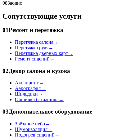
08
Заодно
Сопутствующие услуги
01
Ремонт и перетяжка
Перетяжка салона
→
Перетяжка руля
→
Перетяжка дверных карт
→
Ремонт сидений
→
02
Декор салона и кузова
Аквапринт
→
Аэрография
→
Шильдики
→
Обшивка багажника
→
03
Дополнительное оборудование
Звёздное небо
→
Шумоизоляция
→
Подогрев сидений
→