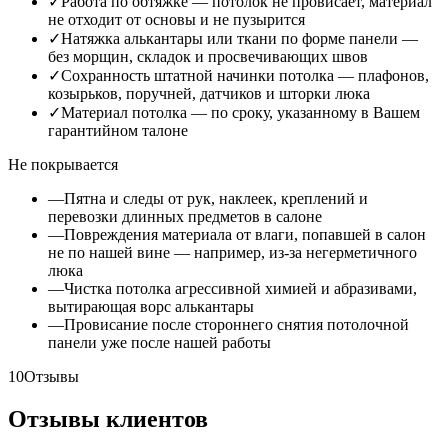
✓
Работа по обтяжке — потолок не провисает, материал
не отходит от основы и не пузырится
✓
Натяжка алькантары или ткани по форме панели —
без морщин, складок и просвечивающих швов
✓
Сохранность штатной начинки потолка — плафонов,
козырьков, поручней, датчиков и шторки люка
✓
Материал потолка — по сроку, указанному в Вашем
гарантийном талоне
Не покрывается
—
Пятна и следы от рук, наклеек, креплений и
перевозки длинных предметов в салоне
—
Повреждения материала от влаги, попавшей в салон
не по нашей вине — например, из-за негерметичного
люка
—
Чистка потолка агрессивной химией и абразивами,
вытирающая ворс алькантары
—
Провисание после стороннего снятия потолочной
панели уже после нашей работы
10
Отзывы
Отзывы клиентов