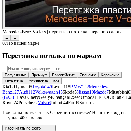
Mercedes-Benz V-class | перетяжка потолка | перешив салона
←
→
07
По вашей марке
Перетяжка потолка по маркам
Популярные
Премиум
Европейские
Японские
Корейские
Китайские
Российские
Все
Kia
12
Hyundai
5
Toyota
149
Lexus
118
BMW
122
Mercedes-
Benz
127
Audi
112
Volkswagen
45
Skoda
5
Nissan
19
Mazda
7
Mitsubishi
8
(ВАЗ)
1
Haval
Chery
Geely
4
Changan
Exeed
Omoda
1
JETOUR
Tank
1
La
Rover
24
Porsche
22
Volvo
9
Infiniti
44
Ford
9
Subaru
2
Показаны популярные. Своей нет в списке? Начните вводить
— у нас 400+ марок.
Рассчитать по
фото