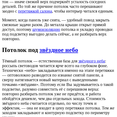
тон — иначе свежий верх подчеркнёт усталость соседних
деталей. По той же причине потолок часто перешивают
заодно с
перетяжкой салона
, чтобы интерьер читался единым.
Момент, когда панель уже снята, — удобный повод закрыть
смежные задачи разом. До металла крыши открыт прямой
доступ, поэтому
шумоизоляцию
потолка и укладку проводки
под подсветку выгодно делать сейчас, а не разбирать верх
повторно.
Потолок под
звёздное небо
Тёмный потолок — естественная база для
звёздного неба
:
россыпь световодов читается ярче всего на глубоком фоне.
Технически «небо» закладывается именно на этапе перетяжки
— оптоволокно разводится по изнанке снятой панели, а
сверху натягивается новый материал с выведенными
точками-«звёздами». Поэтому если Вы задумываетесь о такой
подсветке, разумно совместить её с перешивом верха:
повторно разбирать потолок уже не придётся, и работа
обойдётся дешевле, чем два отдельных захода. Стоимость
звёздного неба считается отдельно, по числу точек и
эффектам, — она не входит в цену перетяжки потолка. Тем же
заходом закладывают и контурную подсветку по периметру