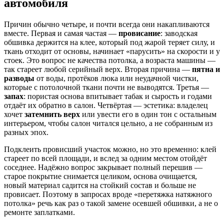
автомобиля
Причин обычно четыре, и почти всегда они накапливаются
вместе. Первая и самая частая —
провисание
: заводская
обшивка держится на клее, который под жарой теряет силу, и
ткань отходит от основы, начинает «парусить» на скорости и у
стоек. Это вопрос не качества потолка, а возраста машины —
так стареет любой серийный верх. Вторая причина —
пятна и
разводы
от воды, протёков люка или неудачной чистки,
которые с потолочной ткани почти не выводятся. Третья —
запах
: пористая основа впитывает табак и сырость и годами
отдаёт их обратно в салон. Четвёртая — эстетика: владелец
хочет
затемнить верх
или увести его в один тон с остальным
интерьером, чтобы салон читался цельно, а не собранным из
разных эпох.
Подклеить провисший участок можно, но это временно: клей
стареет по всей площади, и вслед за одним местом отойдёт
соседнее. Надёжно вопрос закрывает полный перешив —
старое покрытие снимается целиком, основа очищается,
новый материал садится на стойкий состав и больше не
провисает. Поэтому в запросах вроде «перетяжка натяжного
потолка» речь как раз о такой замене осевшей обшивки, а не о
ремонте заплатками.