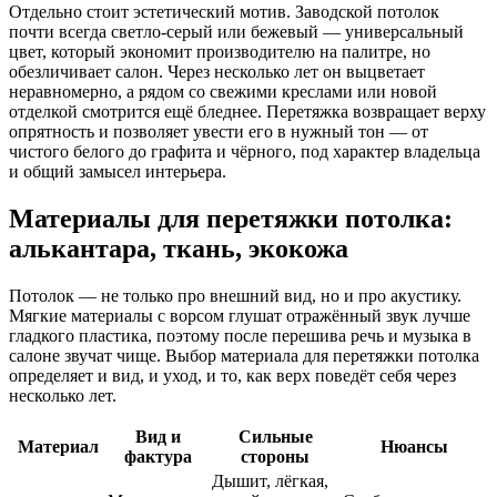
Отдельно стоит эстетический мотив. Заводской потолок
почти всегда светло-серый или бежевый — универсальный
цвет, который экономит производителю на палитре, но
обезличивает салон. Через несколько лет он выцветает
неравномерно, а рядом со свежими креслами или новой
отделкой смотрится ещё бледнее. Перетяжка возвращает верху
опрятность и позволяет увести его в нужный тон — от
чистого белого до графита и чёрного, под характер владельца
и общий замысел интерьера.
Материалы для перетяжки потолка:
алькантара, ткань, экокожа
Потолок — не только про внешний вид, но и про акустику.
Мягкие материалы с ворсом глушат отражённый звук лучше
гладкого пластика, поэтому после перешива речь и музыка в
салоне звучат чище. Выбор материала для перетяжки потолка
определяет и вид, и уход, и то, как верх поведёт себя через
несколько лет.
Вид и
Сильные
Материал
Нюансы
фактура
стороны
Дышит, лёгкая,