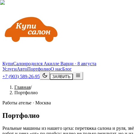
КупиСалон
родился Акилле Варци · 8 августа
Услуги
Авто
Портфолио
О нас
Блог
+7 (903) 589-26-95
ЗАЯВИТЬ
Главная
/
Портфолио
Работы ателье · Москва
Портфолио
Реальные машины из нашего цеха: перетяжка салона и руля, з
работ и цена «от» по прайсу: видно не только результат, но и 