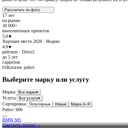
Рассчитать по
фото
17 лет
на рынке
30 000+
выполненных проектов
5.0★
Хорошее место 2026 · Яндекс
4.9★
рейтинг · Drive2
до 5 лет
гарантия
01
Каталог работ
Выберите марку или услугу
Марка
:
Все марки
▾
Услуга
:
Все услуги
▾
Сортировка:
Популярные
Новые
Марка А–Я
Работ:
606
BMW M5
Смотреть проект →