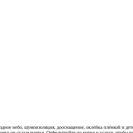
вёздное небо, шумоизоляция, дооснащение, оклейка плёнкой и д
из чего он складывается. Отфильтруйте по марке и услуге, чтобы 