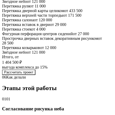
Звездное небо
от 121 000
Перетяжка руля
от 11 000
Перетяжка дверной карты целиком
от 433 500
Перетяжка верхней части торпеды
от 171 500
Перетяжка салона
от 120 000
Перетяжка вставок в двери
от 29 000
Перетяжка стоек
от 4 000
Фигурная перфорация центров сидений
от 27 000
Прострочка дверных вставок декоративным рисунком
от
28 500
Перетяжка козырьков
от 12 000
Звёздное небо
от 121 000
Итого, от
1 404 500 ₽
выгода комплекса до 15%
Рассчитать проект
06
Как делали
Этапы этой работы
01
01
Согласование рисунка неба