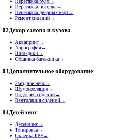
Перетяжка руля
→
Перетяжка потолка
→
Перетяжка дверных карт
→
Ремонт сидений
→
02
Декор салона и кузова
Аквапринт
→
Аэрография
→
Шильдики
→
Обшивка багажника
→
03
Дополнительное оборудование
Звёздное небо
→
Шумоизоляция
→
Подогрев сидений
→
Вентиляция сидений
→
04
Детейлинг
Детейлинг
→
Тонировка
→
Оклейка PPF
→