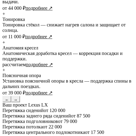
выдачи.
от 44 000 ₽
подробнее ↗
+
Тонировка
Тонировка стёкол — снижает нагрев салона и защищает от
солнца.
от 11 000 ₽
подробнее ↗
+
Анатомия кресел
Анатомическая доработка кресел — коррекция посадки и
поддержки.
рассчитаем
подробнее ↗
+
Поясничная опора
Установка поясничной опоры в кресла — поддержка спины в
дальних поездках.
от 39 000 ₽
подробнее ↗
←
→
Ваш проект
Lexus LX
Перетяжка сидений
от 120 000
Перетяжка заднего ряда сидений
от 87 500
Перетяжка подголовников
от 79 000
Перетяжка потолка
от 22 000
Перетяжка центрального подлокотника
от 17 500