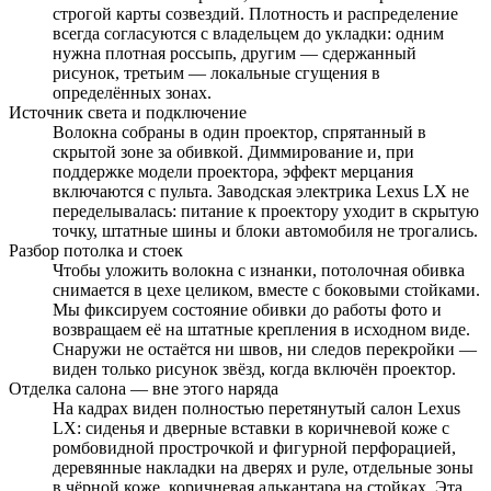
строгой карты созвездий. Плотность и распределение
всегда согласуются с владельцем до укладки: одним
нужна плотная россыпь, другим — сдержанный
рисунок, третьим — локальные сгущения в
определённых зонах.
Источник света и подключение
Волокна собраны в один проектор, спрятанный в
скрытой зоне за обивкой. Диммирование и, при
поддержке модели проектора, эффект мерцания
включаются с пульта. Заводская электрика Lexus LX не
переделывалась: питание к проектору уходит в скрытую
точку, штатные шины и блоки автомобиля не трогались.
Разбор потолка и стоек
Чтобы уложить волокна с изнанки, потолочная обивка
снимается в цехе целиком, вместе с боковыми стойками.
Мы фиксируем состояние обивки до работы фото и
возвращаем её на штатные крепления в исходном виде.
Снаружи не остаётся ни швов, ни следов перекройки —
виден только рисунок звёзд, когда включён проектор.
Отделка салона — вне этого наряда
На кадрах виден полностью перетянутый салон Lexus
LX: сиденья и дверные вставки в коричневой коже с
ромбовидной прострочкой и фигурной перфорацией,
деревянные накладки на дверях и руле, отдельные зоны
в чёрной коже, коричневая алькантара на стойках. Эта