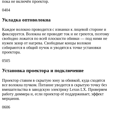
пока не включён проектор.
04
04
Укладка оптоволокна
Каждое волокно проводится с изнанки к лицевой стороне и
фиксируется. Волокна не проводят ток и не греются, поэтому
свободно ложатся по всей плоскости обивки — под ними не
нужен зазор от нагрева. Свободные концы волокон
собираются в общий пучок и уводятся к точке установки
проектора.
05
05
Установка проектора и подключение
Проектор ставим в скрытую зону за обивкой, куда сходятся
все волокна пучком. Питание уводится в скрытую точку без
вмешательства в заводскую электрику Lexus LX. Проверяем
работу диммера и, если проектор её поддерживает, эффект
мерцания.
06
06