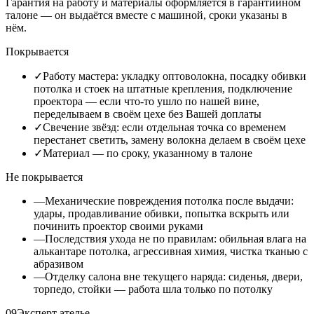
Гарантия на работу и материалы оформляется в гарантийном
талоне — он выдаётся вместе с машиной, сроки указаны в
нём.
Покрывается
✓
Работу мастера: укладку оптоволокна, посадку обивки
потолка и стоек на штатные крепления, подключение
проектора — если что-то ушло по нашей вине,
переделываем в своём цехе без Вашей доплаты
✓
Свечение звёзд: если отдельная точка со временем
перестанет светить, замену волокна делаем в своём цехе
✓
Материал — по сроку, указанному в талоне
Не покрывается
—
Механические повреждения потолка после выдачи:
удары, продавливание обивки, попытка вскрыть или
починить проектор своими руками
—
Последствия ухода не по правилам: обильная влага на
алькантаре потолка, агрессивная химия, чистка тканью с
абразивом
—
Отделку салона вне текущего наряда: сиденья, двери,
торпедо, стойки — работа шла только по потолку
09
Эксперт ателье