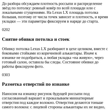
До разбора обсуждаем плотность россыпи и распределение
звёзд по потолку: ровный ковёр по всей площади или с
локальными сгущениями. На Lexus LX площадь потолка
большая, поэтому от числа точек зависит и плотность, и время
укладки — эти параметры фиксируем в наряде до старта.
02
02
Снятие обивки потолка и стоек
Обивку потолка Lexus LX разбирают в цехе целиком, вместе с
боковыми стойками из коричневой алькантары. Иначе к
изнанке не подобраться, а любая укладка «на живую», через
готовый салон, оставила бы следы. Состояние обивки до
работы фиксируем фото.
03
03
Разметка отверстий по изнанке
Наносим на изнанку рисунок будущей россыпи под
согласованный вариант и прокалываем миниатюрные
отверстия под каждое волокно. Отверстия делаются тоньше
самого волокна: с лицевой стороны алькантары их не видно,