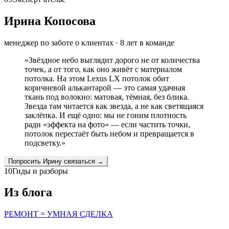
Ирина Копосова
менеджер по заботе о клиентах
·
8
лет в команде
«
Звёздное небо выглядит дорого не от количества
точек, а от того, как оно живёт с материалом
потолка. На этом Lexus LX потолок обит
коричневой алькантарой — это самая удачная
ткань под волокно: матовая, тёмная, без блика.
Звезда там читается как звезда, а не как светящаяся
заклёпка. И ещё одно: мы не гоним плотность
ради «эффекта на фото» — если частить точки,
потолок перестаёт быть небом и превращается в
подсветку.
»
Попросить
Ирину
связаться →
10
Гиды и разборы
Из блога
РЕМОНТ = УМНАЯ СДЕЛКА