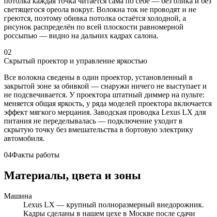
потолка каждая точка читается сама по себе — без блика и без
светящегося ореола вокруг. Волокна ток не проводят и не
греются, поэтому обивка потолка остаётся холодной, а
рисунок распределён по всей плоскости равномерной
россыпью — видно на дальних кадрах салона.
02
Скрытый проектор и управление яркостью
Все волокна сведены в один проектор, установленный в
закрытой зоне за обивкой — снаружи ничего не выступает и
не подсвечивается. У проектора штатный диммер на пульте:
меняется общая яркость, у ряда моделей проектора включается
эффект мягкого мерцания. Заводская проводка Lexus LX для
питания не переделывалась — подключение уходит в
скрытую точку без вмешательства в бортовую электрику
автомобиля.
04
Факты работы
Материалы, цвета и зоны
Машина
Lexus LX — крупный полноразмерный внедорожник.
Кадры сделаны в нашем цехе в Москве после сдачи