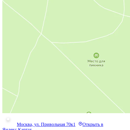
Москва, ул. Привольная 70к1
Открыть в
Яндекс.Картах →