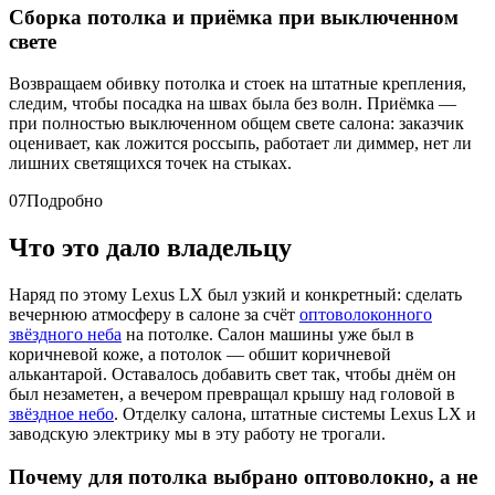
Сборка потолка и приёмка при выключенном
свете
Возвращаем обивку потолка и стоек на штатные крепления,
следим, чтобы посадка на швах была без волн. Приёмка —
при полностью выключенном общем свете салона: заказчик
оценивает, как ложится россыпь, работает ли диммер, нет ли
лишних светящихся точек на стыках.
07
Подробно
Что это дало владельцу
Наряд по этому Lexus LX был узкий и конкретный: сделать
вечернюю атмосферу в салоне за счёт
оптоволоконного
звёздного неба
на потолке. Салон машины уже был в
коричневой коже, а потолок — обшит коричневой
алькантарой. Оставалось добавить свет так, чтобы днём он
был незаметен, а вечером превращал крышу над головой в
звёздное небо
. Отделку салона, штатные системы Lexus LX и
заводскую электрику мы в эту работу не трогали.
Почему для потолка выбрано оптоволокно, а не