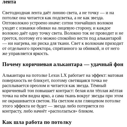
лента
Светодиодная лента даёт линию света, а не точку — и на
потолке она читается как подсветка, а не как звезда.
Оптоволокно устроено иначе: сотни тончайших волокон
уходят с изнанки обивки на лицевую сторону, и каждое
волокно даёт одну точку света. Волокно ток не проводит и не
греется, поэтому его можно спокойно вести под алькантарой
— ни нагрева, ни риска для ткани. Свет к волокнам приходит
от отдельного проектора, спрятанного за обивкой, и от него
же управляется яркость.
Почему коричневая алькантара — удачный фон
Алькантара на потолке Lexus LX работает на эффект: матовая
поверхность не бликует, поэтому светящаяся точка не
расплывается ореолом и читается как звезда. Тёмный
коричневый тон повышает контраст: белая или тёплая жёлтая
точка на нём видна ярко, а сама ткань вокруг звезды при этом
не окрашивается светом. На светлом или глянцевом потолке
этого эффекта не будет — звезда либо потеряется по
контрасту, либо начнёт «расползаться» бликом.
Как шла работа по потолку