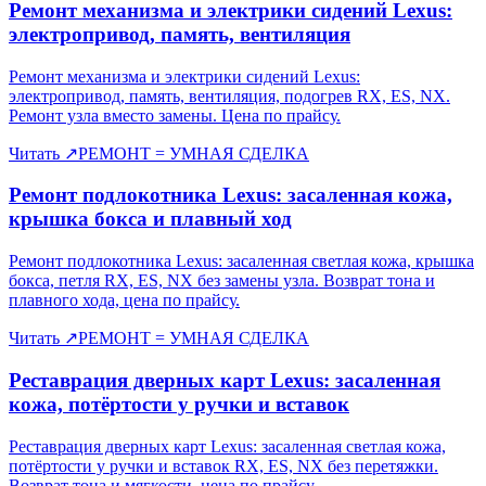
Ремонт механизма и электрики сидений Lexus:
электропривод, память, вентиляция
Ремонт механизма и электрики сидений Lexus:
электропривод, память, вентиляция, подогрев RX, ES, NX.
Ремонт узла вместо замены. Цена по прайсу.
Читать
↗
РЕМОНТ = УМНАЯ СДЕЛКА
Ремонт подлокотника Lexus: засаленная кожа,
крышка бокса и плавный ход
Ремонт подлокотника Lexus: засаленная светлая кожа, крышка
бокса, петля RX, ES, NX без замены узла. Возврат тона и
плавного хода, цена по прайсу.
Читать
↗
РЕМОНТ = УМНАЯ СДЕЛКА
Реставрация дверных карт Lexus: засаленная
кожа, потёртости у ручки и вставок
Реставрация дверных карт Lexus: засаленная светлая кожа,
потёртости у ручки и вставок RX, ES, NX без перетяжки.
Возврат тона и мягкости, цена по прайсу.