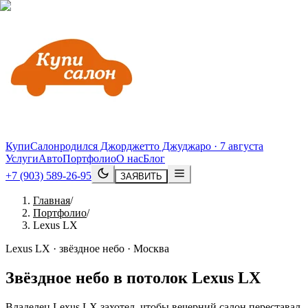
КупиСалон
родился Джорджетто Джуджаро · 7 августа
Услуги
Авто
Портфолио
О нас
Блог
+7 (903) 589-26-95
ЗАЯВИТЬ
Главная
/
Портфолио
/
Lexus LX
Lexus LX · звёздное небо · Москва
Звёздное небо в потолок
Lexus
LX
Владелец Lexus LX захотел, чтобы вечерний салон переставал