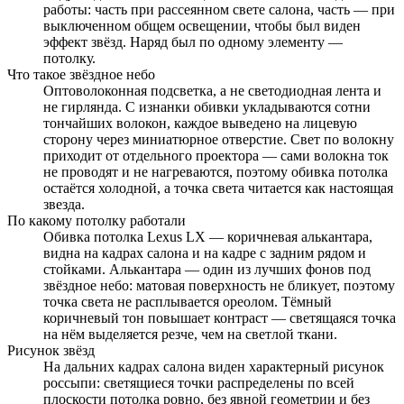
работы: часть при рассеянном свете салона, часть — при
выключенном общем освещении, чтобы был виден
эффект звёзд. Наряд был по одному элементу —
потолку.
Что такое звёздное небо
Оптоволоконная подсветка, а не светодиодная лента и
не гирлянда. С изнанки обивки укладываются сотни
тончайших волокон, каждое выведено на лицевую
сторону через миниатюрное отверстие. Свет по волокну
приходит от отдельного проектора — сами волокна ток
не проводят и не нагреваются, поэтому обивка потолка
остаётся холодной, а точка света читается как настоящая
звезда.
По какому потолку работали
Обивка потолка Lexus LX — коричневая алькантара,
видна на кадрах салона и на кадре с задним рядом и
стойками. Алькантара — один из лучших фонов под
звёздное небо: матовая поверхность не бликует, поэтому
точка света не расплывается ореолом. Тёмный
коричневый тон повышает контраст — светящаяся точка
на нём выделяется резче, чем на светлой ткани.
Рисунок звёзд
На дальних кадрах салона виден характерный рисунок
россыпи: светящиеся точки распределены по всей
плоскости потолка ровно, без явной геометрии и без