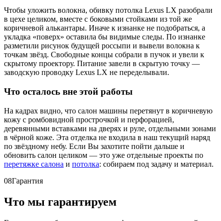
Чтобы уложить волокна, обивку потолка Lexus LX разобрали
в цехе целиком, вместе с боковыми стойками из той же
коричневой алькантары. Иначе к изнанке не подобраться, а
укладка «поверх» оставила бы видимые следы. По изнанке
разметили рисунок будущей россыпи и вывели волокна к
точкам звёзд. Свободные концы собрали в пучок и увели к
скрытому проектору. Питание завели в скрытую точку —
заводскую проводку Lexus LX не переделывали.
Что осталось вне этой работы
На кадрах видно, что салон машины перетянут в коричневую
кожу с ромбовидной прострочкой и перфорацией,
деревянными вставками на дверях и руле, отдельными зонами
в чёрной коже. Эта отделка не входила в наш текущий наряд
по звёздному небу. Если Вы захотите пойти дальше и
обновить салон целиком — это уже отдельные проекты по
перетяжке салона
и
потолка
: собираем под задачу и материал.
08
Гарантия
Что мы гарантируем