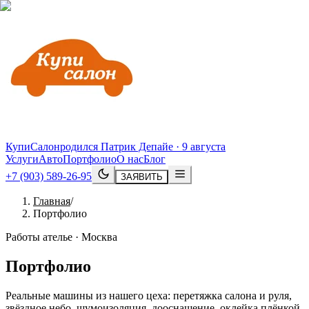
КупиСалон
родился Патрик Депайе · 9 августа
Услуги
Авто
Портфолио
О нас
Блог
+7 (903) 589-26-95
ЗАЯВИТЬ
Главная
/
Портфолио
Работы ателье · Москва
Портфолио
Реальные машины из нашего цеха: перетяжка салона и руля,
звёздное небо, шумоизоляция, дооснащение, оклейка плёнкой