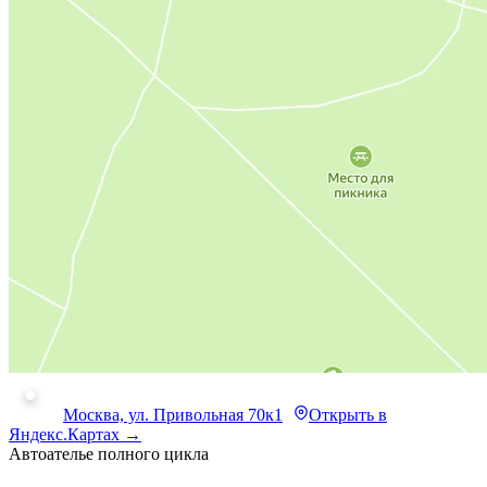
Москва, ул. Привольная 70к1
Открыть в
Яндекс.Картах →
Автоателье полного цикла