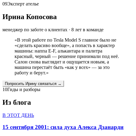
09
Эксперт ателье
Ирина Копосова
менеджер по заботе о клиентах
·
8
лет в команде
«
В этой работе по Tesla Model S главное было не
«сделать красиво вообще», а попасть в характер
машины: наппа E-F, алькантара и палитра
красный, черный — решение принимали под неё.
Салон снова выглядит и ощущается новым, а
машина перестаёт быть «как у всех» — за это
работу и берут.
»
Попросить
Ирину
связаться →
10
Гиды и разборы
Из блога
В ЭТОТ ДЕНЬ
15 сентября 2001: сила духа Алекса Дзанарди