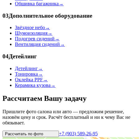
Обшивка багажника
→
03
Дополнительное оборудование
Звёздное небо
→
Шумоизоляция
→
Подогрев сидений
→
Вентиляция сидений
→
04
Детейлинг
Детейлинг
→
Тонировка
→
Оклейка PPF
→
Керамика кузова
→
Рассчитаем Вашу задачу
Пришлите фото салона или авто — предложим решение,
назовём цену и срок. Расчёт бесплатный и ни к чему Вас не
обязывает.
+7 (903) 589-26-95
Рассчитать по
фото