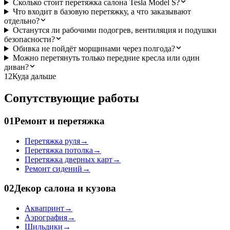
Сколько стоит перетяжка салона Tesla Model S?
Что входит в базовую перетяжку, а что заказывают
отдельно?
Останутся ли рабочими подогрев, вентиляция и подушки
безопасности?
Обивка не пойдёт морщинами через полгода?
Можно перетянуть только передние кресла или один
диван?
12
Куда дальше
Сопутствующие работы
01
Ремонт и перетяжка
Перетяжка руля
→
Перетяжка потолка
→
Перетяжка дверных карт
→
Ремонт сидений
→
02
Декор салона и кузова
Аквапринт
→
Аэрография
→
Шильдики
→