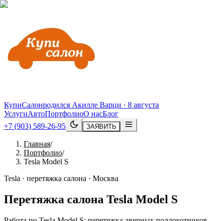
КупиСалон
родился Акилле Варци · 8 августа
Услуги
Авто
Портфолио
О нас
Блог
+7 (903) 589-26-95
ЗАЯВИТЬ
Главная
/
Портфолио
/
Tesla Model S
Tesla · перетяжка салона · Москва
Перетяжка салона
Tesla
Model
S
Работа по Tesla Model S: перетяжка дверных подлокотников,