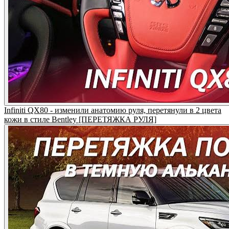
Infiniti QX80 - изменили анатомию руля, перетянули в 2 цвета
кожи в стиле Bentley [ПЕРЕТЯЖКА РУЛЯ]