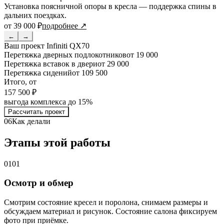
Установка поясничной опоры в кресла — поддержка спины в
дальних поездках.
от 39 000 ₽
подробнее ↗
←
→
Ваш проект
Infiniti QX70
Перетяжка дверных подлокотников
от 19 000
Перетяжка вставок в двери
от 29 000
Перетяжка сидений
от 109 500
Итого, от
157 500 ₽
выгода комплекса до 15%
Рассчитать проект
06
Как делали
Этапы этой работы
01
01
Осмотр и обмер
Смотрим состояние кресел и поролона, снимаем размеры и
обсуждаем материал и рисунок. Состояние салона фиксируем
фото при приёмке.