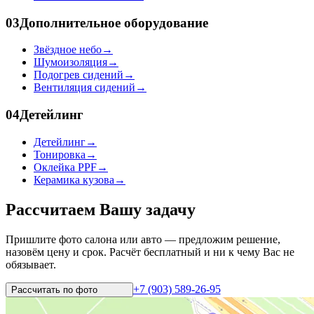
03
Дополнительное оборудование
Звёздное небо
→
Шумоизоляция
→
Подогрев сидений
→
Вентиляция сидений
→
04
Детейлинг
Детейлинг
→
Тонировка
→
Оклейка PPF
→
Керамика кузова
→
Рассчитаем Вашу задачу
Пришлите фото салона или авто — предложим решение,
назовём цену и срок. Расчёт бесплатный и ни к чему Вас не
обязывает.
+7 (903) 589-26-95
Рассчитать по
фото