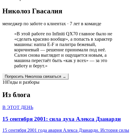
Николоз Гвасалия
менеджер по заботе о клиентах
·
7
лет в команде
«
В этой работе по Infiniti QX70 главное было не
«сделать красиво вообще», а попасть в характер
машины: наппа E-F и палитра бежевый,
коричневый — решение принимали под неё.
Салон снова выглядит и ощущается новым, а
машина перестаёт быть «как у всех» — за это
работу и берут.
»
Попросить
Николоза
связаться →
10
Гиды и разборы
Из блога
В ЭТОТ ДЕНЬ
15 сентября 2001: сила духа Алекса Дзанарди
15 сентября 2001 года авария Алекса Дзанарди. История силы