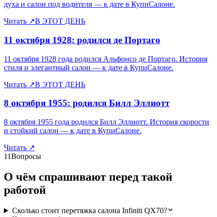
духа и салон под водителя — к дате в КупиСалоне.
Читать
↗
В ЭТОТ ДЕНЬ
11 октября 1928: родился де Портаго
11 октября 1928 года родился Альфонсо де Портаго. История
стиля и элегантный салон — к дате в КупиСалоне.
Читать
↗
В ЭТОТ ДЕНЬ
8 октября 1955: родился Билл Эллиотт
8 октября 1955 года родился Билл Эллиотт. История скорости
и стойкий салон — к дате в КупиСалоне.
Читать
↗
11
Вопросы
О чём спрашивают перед такой
работой
Сколько стоит перетяжка салона Infiniti QX70?