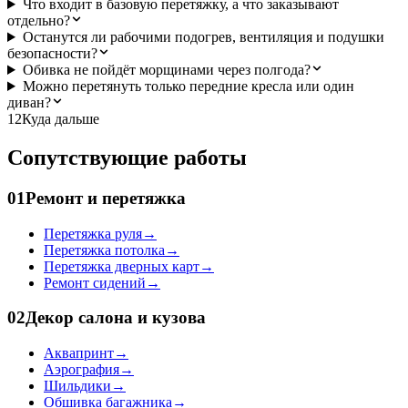
Что входит в базовую перетяжку, а что заказывают
отдельно?
Останутся ли рабочими подогрев, вентиляция и подушки
безопасности?
Обивка не пойдёт морщинами через полгода?
Можно перетянуть только передние кресла или один
диван?
12
Куда дальше
Сопутствующие работы
01
Ремонт и перетяжка
Перетяжка руля
→
Перетяжка потолка
→
Перетяжка дверных карт
→
Ремонт сидений
→
02
Декор салона и кузова
Аквапринт
→
Аэрография
→
Шильдики
→
Обшивка багажника
→