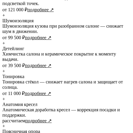
подсветкой точек.
от 121 000 ₽
подробнее ↗
+
Шумоизоляция
Шумоизоляция кузова при разобранном салоне — снижает
шум в движении.
от 99 500 ₽
подробнее ↗
+
Детейлинг
Химчистка салона и керамическое покрытие к моменту
выдачи.
от 39 500 ₽
подробнее ↗
+
Тонировка
Тонировка стёкол — снижает нагрев салона и защищает от
солнца.
от 11 000 ₽
подробнее ↗
+
Анатомия кресел
Анатомическая доработка кресел — коррекция посадки и
поддержки.
рассчитаем
подробнее ↗
+
Поясничная опора