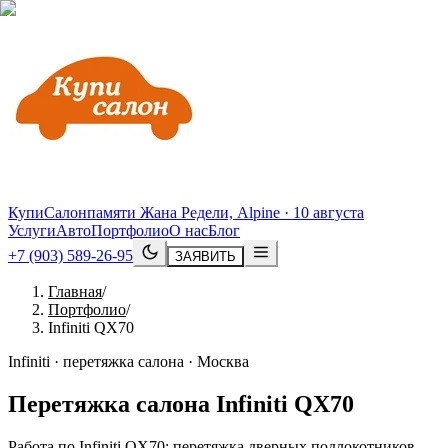
КупиСалон
памяти Жана Редели, Alpine · 10 августа
Услуги
Авто
Портфолио
О нас
Блог
+7 (903) 589-26-95
ЗАЯВИТЬ
Главная
/
Портфолио
/
Infiniti QX70
Infiniti · перетяжка салона · Москва
Перетяжка салона
Infiniti
QX70
Работа по Infiniti QX70: перетяжка дверных подлокотников,