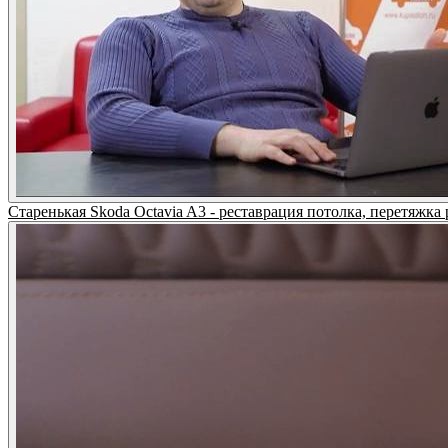
Старенькая Skoda Octavia A3 - реставрация потолка, перетяжка 