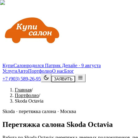
КупиСалон
родился Патрик Депайе · 9 августа
Услуги
Авто
Портфолио
О нас
Блог
+7 (903) 589-26-95
ЗАЯВИТЬ
Главная
/
Портфолио
/
Skoda Octavia
Skoda · перетяжка салона · Москва
Перетяжка салона
Skoda
Octavia
Работа по Skoda Octavia: перетяжка дверных подлокотников, п