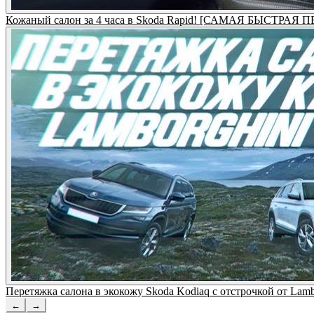
Кожаный салон за 4 часа в Skoda Rapid! [САМАЯ БЫСТРА
Перетяжка салона в экокожу Skoda Kodiaq с отстрочкой от 
←
→