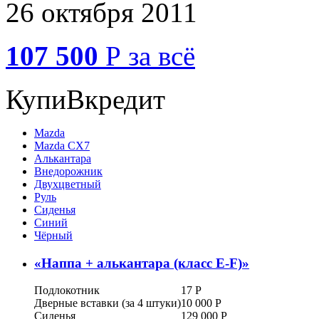
26 октября 2011
107 500
Р
за всё
КупиВкредит
Mazda
Mazda CX7
Алькантара
Внедорожник
Двухцветный
Руль
Сиденья
Синий
Чёрный
«
Наппа + алькантара (класс E-F)
»
Подлокотник
17
Р
Дверные вставки (за 4 штуки)
10 000
Р
Сиденья
129 000
Р