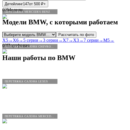
Детейлинг
147
от
500
₽
+
02
Модели
ПЕРЕТЯЖКА MERCEDES-BENZ
Модели
BMW
, с которыми работаем
Рассчитать по фото
X5
→
X6
→
5 серии
→
3 серии
→
X7
→
X3
→
7 серии
→
M5
→
03
Портфолио
ПЕРЕТЯЖКА САЛОНА CHEVROLET
Наши работы по
BMW
ПЕРЕТЯЖКА САЛОНА LEXUS
ПЕРЕТЯЖКА САЛОНА MERCEDES-BENZ