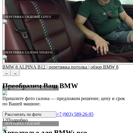
ПЕРЕТЯЖКА СИДЕНИЙ LEXUS
ПЕРЕТЯЖКА САЛОНА VOLKSWAGEN
BMW 8 ALPINA B12 | перетяжка потолка | обзор BMW 8
←
→
Преобразим Ваш
BMW
ПЕРЕТЯЖКА СИДЕНИЙ TOYOTA
Пришлите фото салона — предложим решение, цену и срок
по Вашей машине.
+7 (903) 589-26-95
Рассчитать по
фото
12
Подробно
ПЕРЕТЯЖКА СИДЕНИЙ
Автоателье для
BMW
: все