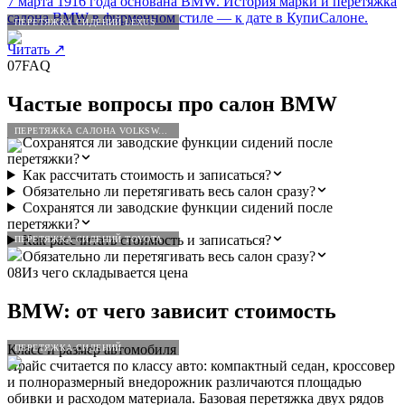
7 марта 1916 года основана BMW. История марки и перетяжка
салона BMW в фирменном стиле — к дате в КупиСалоне.
ПЕРЕТЯЖКА СИДЕНИЙ LEXUS
Читать
↗
07
FAQ
Частые вопросы про салон
BMW
ПЕРЕТЯЖКА САЛОНА VOLKSWAGEN
Сохранятся ли заводские функции сидений после
перетяжки?
Как рассчитать стоимость и записаться?
Обязательно ли перетягивать весь салон сразу?
Сохранятся ли заводские функции сидений после
перетяжки?
Как рассчитать стоимость и записаться?
ПЕРЕТЯЖКА СИДЕНИЙ TOYOTA
Обязательно ли перетягивать весь салон сразу?
08
Из чего складывается цена
BMW
: от чего зависит стоимость
Класс и размер автомобиля
ПЕРЕТЯЖКА СИДЕНИЙ
Прайс считается по классу авто: компактный седан, кроссовер
и полноразмерный внедорожник различаются площадью
обивки и расходом материала. Базовая перетяжка двух рядов