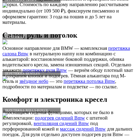
ПЕРЕТЯЖКА LEXUS
сборки. Стоимость по каждому направлению рассчитываем
индивидуально (от 109 500 ₽), фиксируем письменно и
оформляем гарантию: 3 года на пошив и до 5 лет на
материалы.
Салон, руль и потолок
ПЕРЕТЯЖКА
Основное направление для BMW — комплексная
перетяжка
салона Bmw
в натуральную наппу или комбинацию с
алькантарой: восстановление боковой поддержки, обивка
водительского кресла, замена изношенных секций. Отдельно
закажите
перетяжку руля Bmw
— вернём ободу плотный хват
ПЕРЕТЯЖКА BENTLEY
и сохраним кнопки и подогрев. Тёмная алькантара под M-
стиль и
звёздное небо
— это
перетяжка потолка Bmw
,
подробности по материалам и подсветке — по ссылке.
Комфорт и электроника кресел
ПЕРЕТЯЖКА ROLLS-ROYCE
Дооснащаем сиденья функциями, которых не было в
комплектации:
подогрев сидений Bmw
с штатной
регулировкой,
вентиляция сидений Bmw
под
перфорированной кожей и
массаж сидений Bmw
для дальних
поездок. Для руля отдельно доступен подогрев руля Bmw —