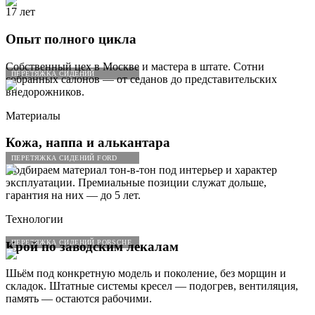
17 лет
Опыт полного цикла
Собственный цех в Москве и мастера в штате. Сотни
ПЕРЕТЯЖКА СИДЕНИЙ
собранных салонов — от седанов до представительских
внедорожников.
Материалы
Кожа, наппа и алькантара
ПЕРЕТЯЖКА СИДЕНИЙ FORD
Подбираем материал тон-в-тон под интерьер и характер
эксплуатации. Премиальные позиции служат дольше,
гарантия на них — до 5 лет.
Технологии
ПЕРЕТЯЖКА СИДЕНИЙ PORSCHE
Крой по заводским лекалам
Шьём под конкретную модель и поколение, без морщин и
складок. Штатные системы кресел — подогрев, вентиляция,
память — остаются рабочими.