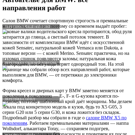
направления работ
Салон BMW сочетает спортивную строгость и премиальные
материалы, но именно поэтому со временем выдаёт пробег:
ПЕРЕТЯЖКА СИДЕНИЙ FORD
боковые валики водительского кресла протираются, обод руля
затирается до глянца, а светлый потолок темнеет. В
зависимости от комплектации BMW идёт с искусственной
кожей Sensatec, натуральной кожей Vernasca или Dakota, а
топовые версии — с кожей Merino. Sensatec практична, но на
изломах спинок появляются заломы; натуральная кожа
ПЕРЕТЯЖКА СИДЕНИЙ PORSCHE
благороднее, но без ухода теряет однородный тон. На этой
странице мы собрали обзор всех направлений работ, которые
выполняем для BMW, — от перетяжки до электроники
комфорта.
Форма кресел и дверных карт у BMW заметно меняется от
поколения к поколению — E-, F- и G-кузова кроятся по-
ПЕРЕТЯЖКА GEELY
разному, поэтому шаблонный крой даёт морщины. Мы делаем
лекала под конкретную модель и кузов, будь то X5 G05, 3
серии G20 или 5 серии G30, и кожа ложится без складок.
Подробный разбор мы собрали в гиде о
салоне BMW X5 по
поколениям
. Работаем премиальными материалами — наппа
Wollsdorf, алькантара Toray, — сохраняем подогрев,
вентиляцию и подушки безопасности и проверяем их после