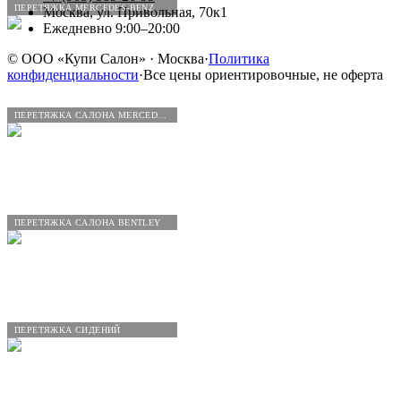
ПЕРЕТЯЖКА MERCEDES-BENZ
Москва, ул. Привольная, 70к1
Ежедневно 9:00–20:00
©
ООО «Купи Салон»
· Москва
·
Политика
конфиденциальности
·
Все цены ориентировочные, не оферта
ПЕРЕТЯЖКА САЛОНА MERCEDES-BENZ
ПЕРЕТЯЖКА САЛОНА BENTLEY
ПЕРЕТЯЖКА СИДЕНИЙ