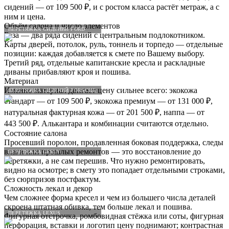
сидений — от 109 500 ₽, и с ростом класса растёт метраж, а с
ним и цена.
Объём салона и число элементов
ПЕРЕТЯЖКА СИДЕНИЙ FORD
База — два ряда сидений с центральным подлокотником.
Карты дверей, потолок, руль, тоннель и торпедо — отдельные
позиции: каждая добавляется к смете по Вашему выбору.
Третий ряд, отдельные капитанские кресла и раскладные
диваны прибавляют кроя и пошива.
Материал
Именно материал двигает цену сильнее всего: экокожа
ПЕРЕТЯЖКА СИДЕНИЙ PORSCHE
стандарт — от 109 500 ₽, экокожа премиум — от 131 000 ₽,
натуральная фактурная кожа — от 201 500 ₽, наппа — от
443 500 ₽. Алькантара и комбинации считаются отдельно.
Состояние салона
Просевший поролон, продавленная боковая поддержка, следы
влаги или прошлых ремонтов — это восстановление до
ПЕРЕТЯЖКА GEELY
перетяжки, а не сам перешив. Что нужно ремонтировать,
видно на осмотре; в смету это попадает отдельными строками,
без сюрпризов постфактум.
Сложность лекал и декор
Чем сложнее форма кресел и чем из большего числа деталей
скроена штатная обивка, тем больше лекал и пошива.
ПЕРЕТЯЖКА LEXUS
Фигурная отстрочка, ромбовидная стёжка или соты, фигурная
перфорация, вставки и логотип цену поднимают; контрастная