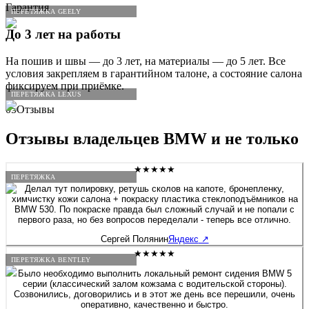
Гарантия
ПЕРЕТЯЖКА GEELY
До 3 лет на работы
На пошив и швы — до 3 лет, на материалы — до 5 лет. Все
условия закрепляем в гарантийном талоне, а состояние салона
фиксируем при приёмке.
ПЕРЕТЯЖКА LEXUS
05
Отзывы
Отзывы владельцев
BMW
и не только
★★★★★
ПЕРЕТЯЖКА
Делал тут полировку, ретушь сколов на капоте, бронепленку,
химчистку кожи салона + покраску пластика стеклоподъёмников на
BMW 530. По покраске правда был сложный случай и не попали с
первого раза, но без вопросов переделали - теперь все отлично.
Сергей Полянин
Яндекс
↗
★★★★★
ПЕРЕТЯЖКА BENTLEY
Было необходимо выполнить локальный ремонт сидения BMW 5
серии (классический залом кожзама с водительской стороны).
Созвонились, договорились и в этот же день все перешили, очень
оперативно, качественно и быстро.