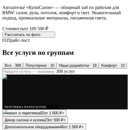
Автоателье «КупиСалон» — обзорный хаб по работам для
BMW: салон, руль, потолок, комфорт и свет. Уважительный
подход, премиальные материалы, письменная смета.
Стоимость
от 109 500 ₽
Рассчитать по
фото
01
Прайс-лист
Все услуги по группам
Все ·
308
Популярное
· 10
Наши разработки
· 18
Комфорт
· 10
308 услуг
ПЕРЕТЯЖКА RANGE ROVER
Ремонт и перетяжка
92
от
1 000
₽
+
Декор салона и кузова
23
от
500
₽
+
Дополнительное оборудование
46
от
1 500
₽
+