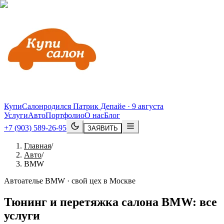
КупиСалон
родился Патрик Депайе · 9 августа
Услуги
Авто
Портфолио
О нас
Блог
+7 (903) 589-26-95
ЗАЯВИТЬ
Главная
/
Авто
/
BMW
Автоателье BMW · свой цех в Москве
Тюнинг и перетяжка салона
BMW
: все
услуги