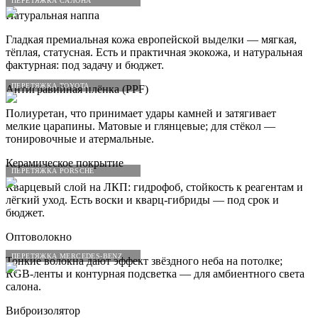
ПЕРЕТЯЖКА САЛОНА
Натуральная наппа
Гладкая премиальная кожа европейской выделки — мягкая,
тёплая, статусная. Есть и практичная экокожа, и натуральная
фактурная: под задачу и бюджет.
ПЕРЕТЯЖКА TOYOTA
Антигравийная плёнка (PPF)
Полиуретан, что принимает удары камней и затягивает
мелкие царапины. Матовые и глянцевые; для стёкол —
тонировочные и атермальные.
Керамическое покрытие
ПЕРЕТЯЖКА PORSCHE
Кварцевый слой на ЛКП: гидрофоб, стойкость к реагентам и
лёгкий уход. Есть воски и кварц-гибриды — под срок и
бюджет.
Оптоволокно
ПЕРЕТЯЖКА MERCEDES-BENZ
Тонкие волокна дают эффект звёздного неба на потолке;
RGB-ленты и контурная подсветка — для амбиентного света
салона.
Виброизолятор