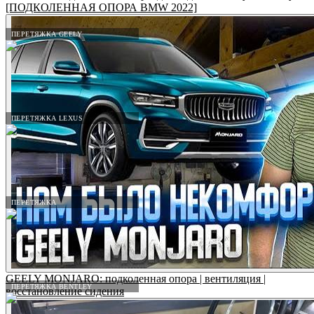
[ПОДКОЛЕННАЯ ОПОРА BMW 2022]
ПЕРЕТЯЖКА GEELY
ПЕРЕТЯЖКА LEXUS
ПЕРЕТЯЖКА
GEELY MONJARO: подколенная опора | вентиляция |
ПЕРЕТЯЖКА BENTLEY
восстановление сидения