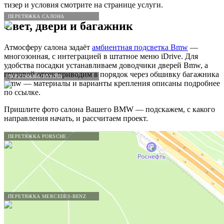
тизер и условия смотрите на странице услуги.
ПЕРЕТЯЖКА САЛОНА
Свет, двери и багажник
Атмосферу салона задаёт
амбиентная подсветка Bmw
—
многозонная, с интеграцией в штатное меню iDrive. Для
удобства посадки устанавливаем доводчики дверей Bmw, а
грузовой отсек приводим в порядок через обшивку багажника
ПЕРЕТЯЖКА TOYOTA
Bmw — материалы и варианты крепления описаны подробнее
по ссылке.
Пришлите фото салона Вашего BMW — подскажем, с какого
направления начать, и рассчитаем проект.
ПЕРЕТЯЖКА PORSCHE
ПЕРЕТЯЖКА MERCEDES-BENZ