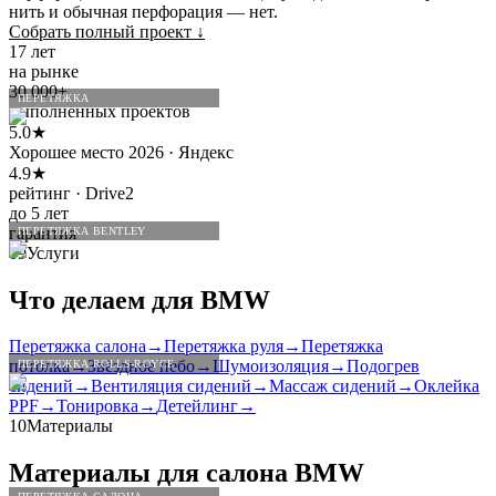
нить и обычная перфорация — нет.
Собрать полный проект
↓
17 лет
на рынке
30 000+
ПЕРЕТЯЖКА
выполненных проектов
5.0★
Хорошее место 2026 · Яндекс
4.9★
рейтинг · Drive2
до 5 лет
гарантия
ПЕРЕТЯЖКА BENTLEY
09
Услуги
Что делаем для
BMW
Перетяжка салона
→
Перетяжка руля
→
Перетяжка
потолка
→
Звёздное небо
→
Шумоизоляция
→
Подогрев
ПЕРЕТЯЖКА ROLLS-ROYCE
сидений
→
Вентиляция сидений
→
Массаж сидений
→
Оклейка
PPF
→
Тонировка
→
Детейлинг
→
10
Материалы
Материалы для салона
BMW