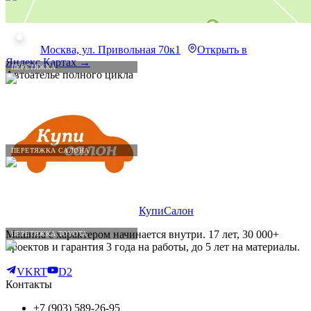
Москва, ул. Привольная 70к1
Открыть в
Яндекс.Картах →
ПЕРЕТЯЖКА
Автоателье полного цикла
ПЕРЕТЯЖКА САЛОНА
КупиСалон
Машина с характером начинается внутри. 17 лет, 30 000+
ПЕРЕТЯЖКА TOYOTA
проектов и гарантия 3 года на работы, до 5 лет на материалы.
VK
RT
D2
Контакты
+7 (903) 589-26-95