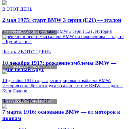
В ЭТОТ ДЕНЬ
2 мая 1975: старт BMW 3 серии (E21) — эталон
2 мая 1975 года стартовала BMW 3 серии E21. История
ПЕРЕТЯЖКА САЛОНА LEXUS
«трёшки» и перетяжка салона BMW по поколениям — к дате
в КупиСалоне.
Читать
↗
В ЭТОТ ДЕНЬ
10 декабря 1917: рождение эмблемы BMW —
ПЕРЕТЯЖКА САЛОНА MERCEDES-BENZ
сине-белый круг
10 декабря 1917 года зарегистрирована эмблема BMW.
История сине-белого круга и салон в стиле BMW — к дате в
КупиСалоне.
Читать
↗
В ЭТОТ ДЕНЬ
ПЕРЕТЯЖКА САЛОНА BENTLEY
7 марта 1916: основание BMW — от моторов к
иконам