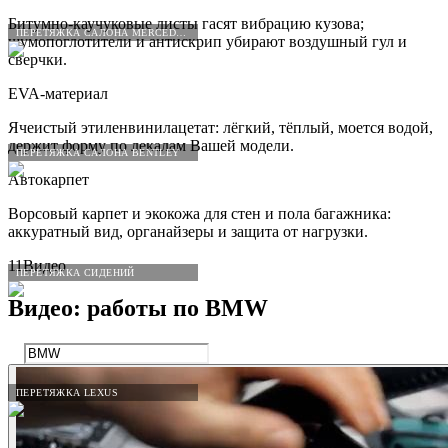
Битумно-каучуковые листы гасят вибрацию кузова;
ПЕРЕТЯЖКА САЛОНА MERCEDES-BENZ
шумопоглотители и антискрип убирают воздушный гул и
сверчки.
EVA-материал
Ячеистый этиленвинилацетат: лёгкий, тёплый, моется водой,
держит форму по лекалам Вашей модели.
ПЕРЕТЯЖКА САЛОНА BENTLEY
Автокарпет
Ворсовый карпет и экокожа для стен и пола багажника:
аккуратный вид, органайзеры и защита от нагрузки.
11
Видео
ПЕРЕТЯЖКА СИДЕНИЙ
Видео: работы по
BMW
ПЕРЕТЯЖКА LEXUS