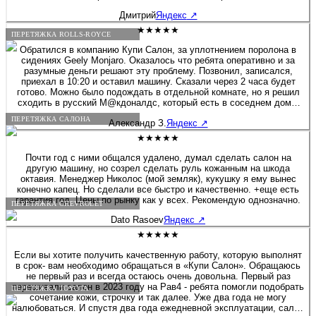
Дмитрий
Яндекс
↗
★★★★★
ПЕРЕТЯЖКА ROLLS-ROYCE
Обратился в компанию Купи Салон, за уплотнением поролона в
сидениях Geely Monjaro. Оказалось что ребята оперативно и за
разумные деньги решают эту проблему. Позвонил, записался,
приехал в 10:20 и оставил машину. Сказали через 2 часа будет
готово. Можно было подождать в отдельной комнате, но я решил
сходить в русский М@кдоналдс, который есть в соседнем доме.
Звонок через 1ч. 20мин., машина готова! Все сделали очень
ПЕРЕТЯЖКА САЛОНА
Александр З.
Яндекс
↗
аккуратно, места действительно стали гораздо плотнее, то что я и
хотел! Фото до и после прилагаю. Спасибо за вашу работу,
★★★★★
успехов и процветания!!! Цена за 2 передних кресла 14000 руб.
Почти год с ними общался удалено, думал сделать салон на
другую машину, но созрел сделать руль кожанным на шкода
октавия. Менеджер Николос (мой земляк), кукушку я ему вынес
конечно капец. Но сделали все быстро и качественно. +еще есть
гарантия год. Цены по рынку как у всех. Рекомендую однозначно.
ПЕРЕТЯЖКА CHEVROLET
Dato Rasoev
Яндекс
↗
★★★★★
Если вы хотите получить качественную работу, которую выполнят
в срок- вам необходимо обращаться в «Купи Салон». Обращаюсь
не первый раз и всегда остаюсь очень довольна. Первый раз
перешивали салон в 2023 году на Рав4 - ребята помогли подобрать
ПЕРЕТЯЖКА TOYOTA
сочетание кожи, строчку и так далее. Уже два года не могу
налюбоваться. И спустя два года ежедневной эксплуатации, салон