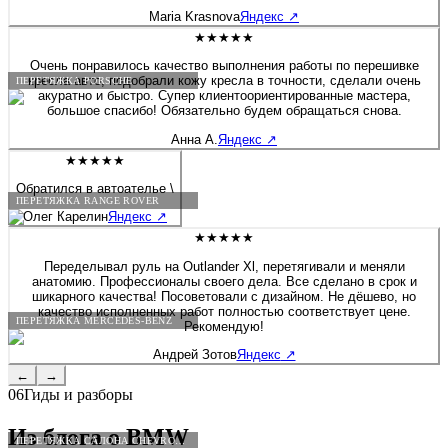
будто я только забрала после перешива. Сейчас перешивала руль
Maria Krasnova
Яндекс
↗
на Солярисе. Здесь работают профессионалы своего дела!
★★★★★
Очень понравилось качество выполнения работы по перешивке
кресла авто, подобрали кожу кресла в точности, сделали очень
ПЕРЕТЯЖКА PORSCHE
акуратно и быстро. Супер клиентоориентированные мастера,
большое спасибо! Обязательно будем обращаться снова.
Анна А.
Яндекс
↗
★★★★★
Обратился в автоателье \
ПЕРЕТЯЖКА RANGE ROVER
Олег Карелин
Яндекс
↗
★★★★★
Переделывал руль на Outlander Xl, перетягивали и меняли
анатомию. Профессионалы своего дела. Все сделано в срок и
шикарного качества! Посоветовали с дизайном. Не дёшево, но
качество исполненных работ полностью соответствует цене.
ПЕРЕТЯЖКА MERCEDES-BENZ
Рекомендую!
Андрей Зотов
Яндекс
↗
←
→
06
Гиды и разборы
Из блога о
BMW
ПЕРЕТЯЖКА САЛОНА CHEVROLET