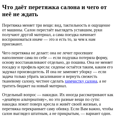
Что даёт перетяжка салона и чего от
неё не ждать
Перетяжка меняет три вещи: вид, тактильность и ощущение
от машины. Салон перестаёт выглядеть уставшим, руки
получают другой материал, а сама поездка начинает
восприниматься иначе — это и есть то, за чем к нам
приезжают.
Чего перетяжка не делает: она не лечит просевшее
наполнение сама по себе — если подушка потеряла форму,
основу восстанавливают отдельно, до пошива. Она не меняет
посадку и профиль кресла: сиденье остаётся таким, каким его
задумал производитель. И она не заменяет уборку — если
задача только убрать засаливание и вернуть свежесть
тканевому салону, честнее сделать
химчистку салона
, а не
тратить бюджет на новый материал.
Отдельный вопрос — накидки. Их иногда рассматривают как
«дешёвую альтернативу», но это разные вещи по сути:
накидка лежит поверх кресла и живёт своей жизнью, а
перетяжка перекраивает саму обивку. Если Вам важно, чтобы
салон выглядел штатным, а не прикрытым, — вариант один.