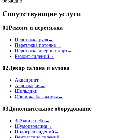
08
Заодно
Сопутствующие услуги
01
Ремонт и перетяжка
Перетяжка руля
→
Перетяжка потолка
→
Перетяжка дверных карт
→
Ремонт сидений
→
02
Декор салона и кузова
Аквапринт
→
Аэрография
→
Шильдики
→
Обшивка багажника
→
03
Дополнительное оборудование
Звёздное небо
→
Шумоизоляция
→
Подогрев сидений
→
Вентиляция сидений
→