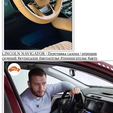
LINCOLN NAVIGATOR | Перетяжка салона | перешив
сидений #куписалон #автоателье #тюнингателье #авто