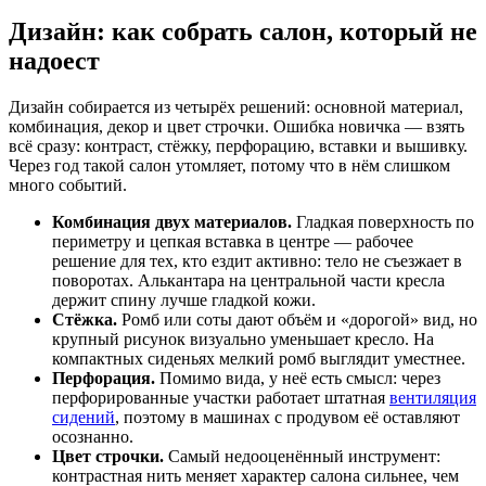
Дизайн: как собрать салон, который не
надоест
Дизайн собирается из четырёх решений: основной материал,
комбинация, декор и цвет строчки. Ошибка новичка — взять
всё сразу: контраст, стёжку, перфорацию, вставки и вышивку.
Через год такой салон утомляет, потому что в нём слишком
много событий.
Комбинация двух материалов.
Гладкая поверхность по
периметру и цепкая вставка в центре — рабочее
решение для тех, кто ездит активно: тело не съезжает в
поворотах. Алькантара на центральной части кресла
держит спину лучше гладкой кожи.
Стёжка.
Ромб или соты дают объём и «дорогой» вид, но
крупный рисунок визуально уменьшает кресло. На
компактных сиденьях мелкий ромб выглядит уместнее.
Перфорация.
Помимо вида, у неё есть смысл: через
перфорированные участки работает штатная
вентиляция
сидений
, поэтому в машинах с продувом её оставляют
осознанно.
Цвет строчки.
Самый недооценённый инструмент:
контрастная нить меняет характер салона сильнее, чем