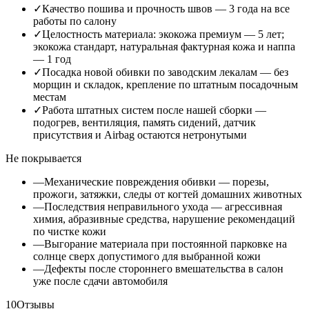
✓
Качество пошива и прочность швов — 3 года на все
работы по салону
✓
Целостность материала: экокожа премиум — 5 лет;
экокожа стандарт, натуральная фактурная кожа и наппа
— 1 год
✓
Посадка новой обивки по заводским лекалам — без
морщин и складок, крепление по штатным посадочным
местам
✓
Работа штатных систем после нашей сборки —
подогрев, вентиляция, память сидений, датчик
присутствия и Airbag остаются нетронутыми
Не покрывается
—
Механические повреждения обивки — порезы,
прожоги, затяжки, следы от когтей домашних животных
—
Последствия неправильного ухода — агрессивная
химия, абразивные средства, нарушение рекомендаций
по чистке кожи
—
Выгорание материала при постоянной парковке на
солнце сверх допустимого для выбранной кожи
—
Дефекты после стороннего вмешательства в салон
уже после сдачи автомобиля
10
Отзывы