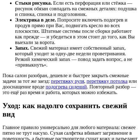
Стыки рисунка.
Если есть перфорация или стёжка —
рисунок обязан совпадать на смежных деталях: подушка
и спинка, спинка и подголовник.
Электрика в деле.
Попросите включить подогрев и
продув прямо при Вас, подвигать кресло во всех
плоскостях. Штатные системы после сборки работают
как прежде — и убедиться в этом стоит до того, как Вы
выехали за ворота.
Запах.
Свежий материал имеет собственный запах,
который уходит за одну-две недели проветривания.
Резкий химический запах — повод задать вопрос, а не
«привыкнуть».
Пока салон разобран, дешевле и быстрее закрыть смежные
задачи за тот же заезд:
перетяжку руля
,
перетяжку потолка
или
дооснащение вроде
подогрева сидений
. Повторный разбор —
это ещё раз время и работа, которых можно избежать.
Уход: как надолго сохранить свежий
вид
Главное правило универсально для любого материала: свежее
пятно не трут насухо. Сухая салфетка вбивает загрязнение в
поверхность, а бытовые растворители сушат кожу и разъедают