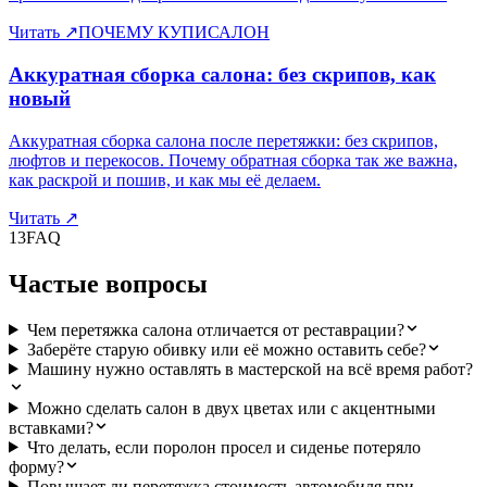
Читать
↗
ПОЧЕМУ КУПИСАЛОН
Аккуратная сборка салона: без скрипов, как
новый
Аккуратная сборка салона после перетяжки: без скрипов,
люфтов и перекосов. Почему обратная сборка так же важна,
как раскрой и пошив, и как мы её делаем.
Читать
↗
13
FAQ
Частые вопросы
Чем перетяжка салона отличается от реставрации?
Заберёте старую обивку или её можно оставить себе?
Машину нужно оставлять в мастерской на всё время работ?
Можно сделать салон в двух цветах или с акцентными
вставками?
Что делать, если поролон просел и сиденье потеряло
форму?
Повышает ли перетяжка стоимость автомобиля при