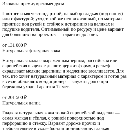
Экокожа премиум
рекомендуем
Плотнее и мягче стандартной, на выбор гладкая (под наппу)
или с фактурой; уход такой же неприхотливый, но материал
приятнее под рукой и стойче к истиранию на валиках и
подушке водителя. Оптимальный по ресурсу и цене вариант
для большинства проектов — гарантия до 5 лет.
от 131 000 ₽
Натуральная фактурная кожа
Натуральная кожа с выраженным зерном, российская или
европейская выделка: дышит, держит форму, а рельеф
скрадывает мелкие царапины и медленнее засаливается. Для
тех, кто хочет натуральный материал с характером и готов раз
в сезон обновлять кондиционер — служит долго при
бережном уходе. Гарантия 12 мес.
от 201 500 ₽
Натуральная наппа
Гладкая натуральная кожа тонкой европейской выделки —
самая мягкая и тёплая, с ровной поверхностью под
перфорацию и стёжку. Вариант дороже прочих и
требовательнее в уходе (кондиционирование, гладкая