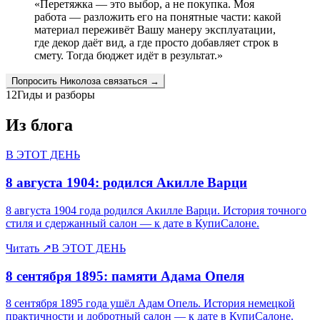
«
Перетяжка — это выбор, а не покупка. Моя
работа — разложить его на понятные части: какой
материал переживёт Вашу манеру эксплуатации,
где декор даёт вид, а где просто добавляет строк в
смету. Тогда бюджет идёт в результат.
»
Попросить
Николоза
связаться →
12
Гиды и разборы
Из блога
В ЭТОТ ДЕНЬ
8 августа 1904: родился Акилле Варци
8 августа 1904 года родился Акилле Варци. История точного
стиля и сдержанный салон — к дате в КупиСалоне.
Читать
↗
В ЭТОТ ДЕНЬ
8 сентября 1895: памяти Адама Опеля
8 сентября 1895 года ушёл Адам Опель. История немецкой
практичности и добротный салон — к дате в КупиСалоне.