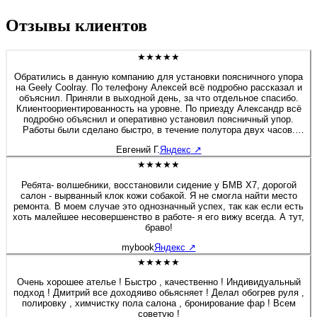
Отзывы клиентов
★★★★★
Обратились в данную компанию для установки поясничного упора
на Geely Coolray. По телефону Алексей всё подробно рассказал и
объяснил. Приняли в выходной день, за что отдельное спасибо.
Клиентоориентированность на уровне. По приезду Александр всё
подробно объяснил и оперативно установил поясничный упор.
Работы были сделано быстро, в течение полутора двух часов.
Если будет нужно сделать какие-либо работы связанные с
Евгений Г.
Яндекс
↗
перешивом и модернизацией салона, детейлингом, то обязательно
обращусь в данную компанию. Алексей спасибо Вам и
★★★★★
процветания компании.
Ребята- волшебники, восстановили сидение у БМВ Х7, дорогой
салон - вырванный клок кожи собакой. Я не смогла найти место
ремонта. В моем случае это однозначный успех, так как если есть
хоть малейшее несовершенство в работе- я его вижу всегда. А тут,
браво!
mybook
Яндекс
↗
★★★★★
Очень хорошее ателье ! Быстро , качественно ! Индивидуальный
подход ! Дмитрий все доходяиво обьясняет ! Делал обогрев руля ,
полировку , химчистку пола салона , бронирование фар ! Всем
советую !