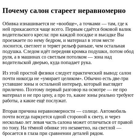
Почему салон стареет неравномерно
Обивка изнашивается не «вообще», а точками — там, где к
ней прикасаются чаще всего. Первым сдаётся боковой валик
водительского кресла: при каждой посадке и высадке Вы
проезжаете по нему бедром, и материал в этом месте
лоснится, светлеет и теряет рельеф раньше, чем остальная
подушка. Следом идёт передняя кромка подушки, потом обод
руля, а в машинах со светлым потолком — зона над
водительской дверью, куда попадает рука.
Из этой простой физики следует практический вывод: салон
почти никогда не «умирает целиком». Обычно есть две-три
уставшие зоны и остальной интерьер, который выглядит
прилично. Поэтому первый разговор на осмотре — не про
материал и не про цену, а про то, какие зоны реально требуют
работы, а какие ещё послужат.
Вторая причина неравномерности — солнце. Автомобиль
почти всегда паркуется одной стороной к свету, и через
несколько лет левая часть салона может отличаться от правой
по тону. На тёмной обивке это незаметно, на светлой —
бросается в глаза при сравнении деталей рядом.