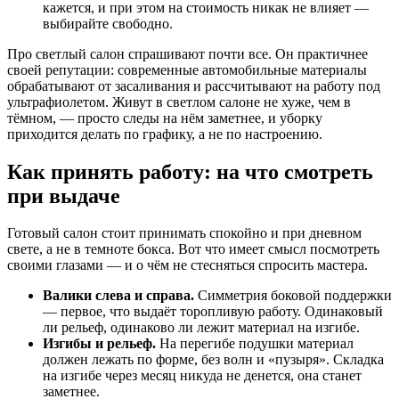
кажется, и при этом на стоимость никак не влияет —
выбирайте свободно.
Про светлый салон спрашивают почти все. Он практичнее
своей репутации: современные автомобильные материалы
обрабатывают от засаливания и рассчитывают на работу под
ультрафиолетом. Живут в светлом салоне не хуже, чем в
тёмном, — просто следы на нём заметнее, и уборку
приходится делать по графику, а не по настроению.
Как принять работу: на что смотреть
при выдаче
Готовый салон стоит принимать спокойно и при дневном
свете, а не в темноте бокса. Вот что имеет смысл посмотреть
своими глазами — и о чём не стесняться спросить мастера.
Валики слева и справа.
Симметрия боковой поддержки
— первое, что выдаёт торопливую работу. Одинаковый
ли рельеф, одинаково ли лежит материал на изгибе.
Изгибы и рельеф.
На перегибе подушки материал
должен лежать по форме, без волн и «пузыря». Складка
на изгибе через месяц никуда не денется, она станет
заметнее.