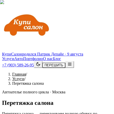
КупиСалон
родился Патрик Депайе · 9 августа
Услуги
Авто
Портфолио
О нас
Блог
+7 (903) 589-26-95
ПЕРЕШИТЬ
Главная
/
Услуги
/
Перетяжка салона
Автоателье полного цикла · Москва
Перетяжка салона
Перетяжка салона — перекраиваем родную обивку по