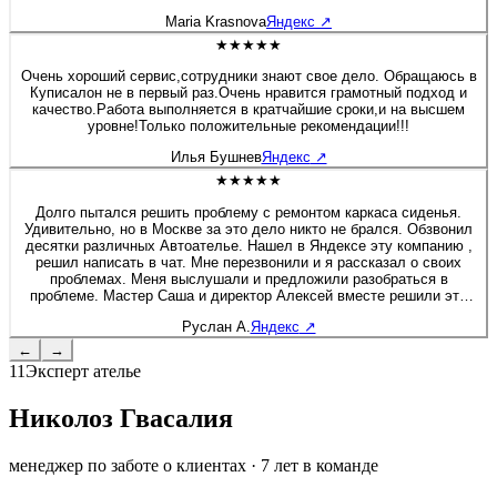
будто я только забрала после перешива. Сейчас перешивала руль
Maria Krasnova
Яндекс
↗
на Солярисе. Здесь работают профессионалы своего дела!
★★★★★
Очень хороший сервис,сотрудники знают свое дело. Обращаюсь в
Куписалон не в первый раз.Очень нравится грамотный подход и
качество.Работа выполняется в кратчайшие сроки,и на высшем
уровне!Только положительные рекомендации!!!
Илья Бушнев
Яндекс
↗
★★★★★
Долго пытался решить проблему с ремонтом каркаса сиденья.
Удивительно, но в Москве за это дело никто не брался. Обзвонил
десятки различных Автоателье. Нашел в Яндексе эту компанию ,
решил написать в чат. Мне перезвонили и я рассказал о своих
проблемах. Меня выслушали и предложили разобраться в
проблеме. Мастер Саша и директор Алексей вместе решили это
вопрос. Хочу дополнить, что я приятно удивлен был, как директор
Руслан А.
Яндекс
↗
вовлечен в работу, помогал своим сотрудникам и через 2 дня мне
позвонил, чтобы узнать результат. Купи салон - профессионалы! К
←
→
сожалению больше 5 звёзд поставить не могу :) Руслан - Мазда 6
11
Эксперт ателье
Николоз Гвасалия
менеджер по заботе о клиентах
·
7
лет в команде