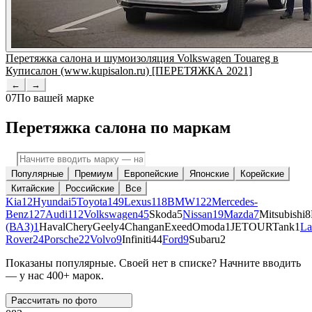
Перетяжка салона и шумоизоляция Volkswagen Touareg в
Куписалон (www.kupisalon.ru) [ПЕРЕТЯЖКА 2021]
←
→
07
По вашей марке
Перетяжка салона по маркам
Популярные
Премиум
Европейские
Японские
Корейские
Китайские
Российские
Все
Kia
12
Hyundai
5
Toyota
149
Lexus
118
BMW
122
Mercedes-
Benz
127
Audi
112
Volkswagen
45
Skoda
5
Nissan
19
Mazda
7
Mitsubishi
8
(ВАЗ)
1
Haval
Chery
Geely
4
Changan
Exeed
Omoda
1
JETOUR
Tank
1
La
Rover
24
Porsche
22
Volvo
9
Infiniti
44
Ford
9
Subaru
2
Показаны популярные. Своей нет в списке? Начните вводить
— у нас 400+ марок.
Рассчитать по
фото