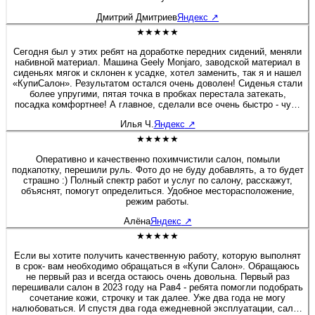
Дмитрий Дмитриев
Яндекс
↗
★★★★★
Сегодня был у этих ребят на доработке передних сидений, меняли
набивной материал. Машина Geely Monjaro, заводской материал в
сиденьях мягок и склонен к усадке, хотел заменить, так я и нашел
«КупиСалон». Результатом остался очень доволен! Сиденья стали
более упругими, пятая точка в пробках перестала затекать,
посадка комфортнее! А главное, сделали все очень быстро - чуть
больше полутора часов и я уже ехал домой. Бонусом была
Илья Ч.
Яндекс
↗
короткая экскурсия по производственным цехам. Действительно
люди «болеют» своим делом, а это редкость! Очень приятная
★★★★★
редкость! Рекомендую 100%! Желаю этой Компании не
останавливаться на достигнутом, професстонального и
Оперативно и качественно похимчистили салон, помыли
технологического роста! Молодцы! 👍
подкапотку, перешили руль. Фото до не буду добавлять, а то будет
страшно :) Полный спектр работ и услуг по салону, расскажут,
объяснят, помогут определиться. Удобное месторасположение,
режим работы.
Алёна
Яндекс
↗
★★★★★
Если вы хотите получить качественную работу, которую выполнят
в срок- вам необходимо обращаться в «Купи Салон». Обращаюсь
не первый раз и всегда остаюсь очень довольна. Первый раз
перешивали салон в 2023 году на Рав4 - ребята помогли подобрать
сочетание кожи, строчку и так далее. Уже два года не могу
налюбоваться. И спустя два года ежедневной эксплуатации, салон