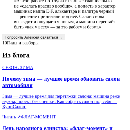
«
В этой работе по Toyota FJ Cruiser главное было
не «сделать красиво вообще», а попасть в характер
машины: наппа E-F, алькантара и палитра черный
— решение принимали под неё. Салон снова
выглядит и ощущается новым, а машина перестаёт
быть «как у всех» — за это работу и берут.
»
Попросить
Алексея
связаться →
10
Гиды и разборы
Из блога
СЕЗОН: ЗИМА
Почему зима — лучшее время обновить салон
автомобиля
Зима — лучшее время для перетяжки салона: машина реже
нужна, проект без спешки. Как собрать салон под себя —
КупиСалон.
Читать
↗
ФЛАГ-МОМЕНТ
День народного единства: «флаг-момент» и