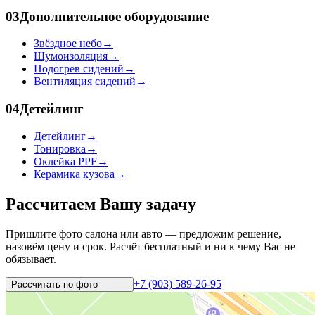
03
Дополнительное оборудование
Звёздное небо
→
Шумоизоляция
→
Подогрев сидений
→
Вентиляция сидений
→
04
Детейлинг
Детейлинг
→
Тонировка
→
Оклейка PPF
→
Керамика кузова
→
Рассчитаем Вашу задачу
Пришлите фото салона или авто — предложим решение,
назовём цену и срок. Расчёт бесплатный и ни к чему Вас не
обязывает.
+7 (903) 589-26-95
Рассчитать по
фото