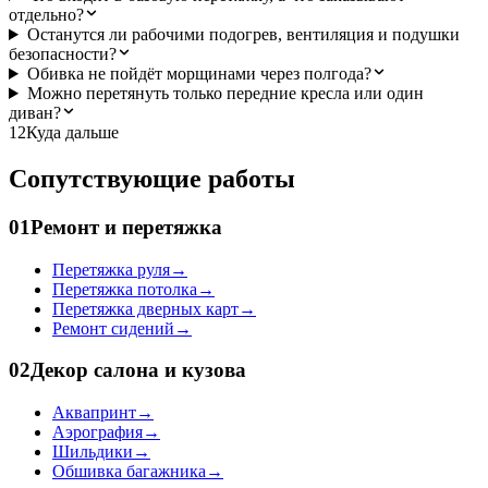
отдельно?
Останутся ли рабочими подогрев, вентиляция и подушки
безопасности?
Обивка не пойдёт морщинами через полгода?
Можно перетянуть только передние кресла или один
диван?
12
Куда дальше
Сопутствующие работы
01
Ремонт и перетяжка
Перетяжка руля
→
Перетяжка потолка
→
Перетяжка дверных карт
→
Ремонт сидений
→
02
Декор салона и кузова
Аквапринт
→
Аэрография
→
Шильдики
→
Обшивка багажника
→