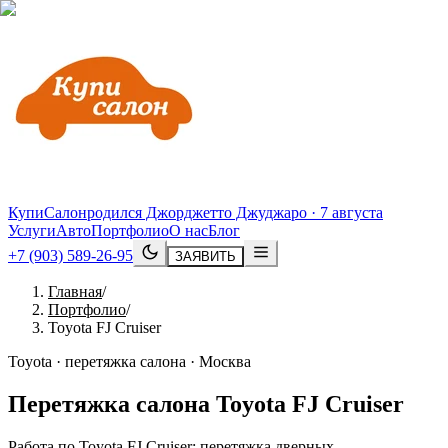
КупиСалон
родился Джорджетто Джуджаро · 7 августа
Услуги
Авто
Портфолио
О нас
Блог
+7 (903) 589-26-95
ЗАЯВИТЬ
Главная
/
Портфолио
/
Toyota FJ Cruiser
Toyota · перетяжка салона · Москва
Перетяжка салона
Toyota
FJ
Cruiser
Работа по Toyota FJ Cruiser: перетяжка дверных