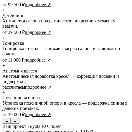
от 99 500 ₽
подробнее ↗
+
Детейлинг
Химчистка салона и керамическое покрытие к моменту
выдачи.
от 39 500 ₽
подробнее ↗
+
Тонировка
Тонировка стёкол — снижает нагрев салона и защищает от
солнца.
от 11 000 ₽
подробнее ↗
+
Анатомия кресел
Анатомическая доработка кресел — коррекция посадки и
поддержки.
рассчитаем
подробнее ↗
+
Поясничная опора
Установка поясничной опоры в кресла — поддержка спины в
дальних поездках.
от 39 000 ₽
подробнее ↗
←
→
Ваш проект
Toyota FJ Cruiser
Перетяжка дверных подлокотников
от 19 000