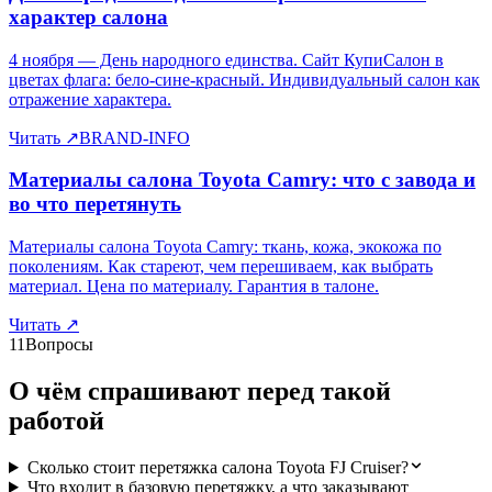
характер салона
4 ноября — День народного единства. Сайт КупиСалон в
цветах флага: бело-сине-красный. Индивидуальный салон как
отражение характера.
Читать
↗
BRAND-INFO
Материалы салона Toyota Camry: что с завода и
во что перетянуть
Материалы салона Toyota Camry: ткань, кожа, экокожа по
поколениям. Как стареют, чем перешиваем, как выбрать
материал. Цена по материалу. Гарантия в талоне.
Читать
↗
11
Вопросы
О чём спрашивают перед такой
работой
Сколько стоит перетяжка салона Toyota FJ Cruiser?
Что входит в базовую перетяжку, а что заказывают