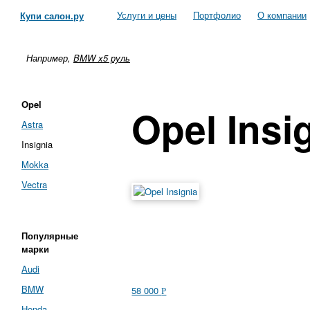
Услуги и цены
Портфолио
О компании
Купи салон.ру
Например,
BMW x5 руль
Opel
Opel Insi
Astra
Insignia
Mokka
Vectra
Популярные
марки
Audi
BMW
58 000
Р
Honda