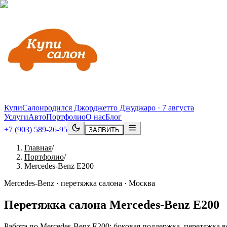
КупиСалон
родился Джорджетто Джуджаро · 7 августа
Услуги
Авто
Портфолио
О нас
Блог
+7 (903) 589-26-95
ЗАЯВИТЬ
Главная
/
Портфолио
/
Mercedes-Benz E200
Mercedes-Benz · перетяжка салона · Москва
Перетяжка салона
Mercedes
-
Benz
E200
Работа по Mercedes-Benz E200: боковая поддержка, перетяжка 