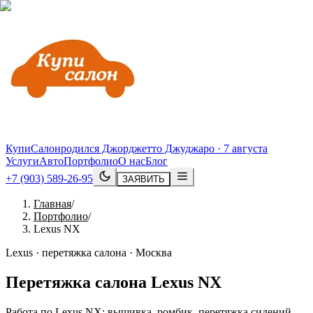
КупиСалон
родился Джорджетто Джуджаро · 7 августа
Услуги
Авто
Портфолио
О нас
Блог
+7 (903) 589-26-95
ЗАЯВИТЬ
Главная
/
Портфолио
/
Lexus NX
Lexus · перетяжка салона · Москва
Перетяжка салона
Lexus
NX
Работа по Lexus NX: вышивка, ромбик, перетяжка сидений.