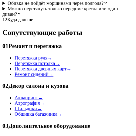
Обивка не пойдёт морщинами через полгода?
Можно перетянуть только передние кресла или один
диван?
12
Куда дальше
Сопутствующие работы
01
Ремонт и перетяжка
Перетяжка руля
→
Перетяжка потолка
→
Перетяжка дверных карт
→
Ремонт сидений
→
02
Декор салона и кузова
Аквапринт
→
Аэрография
→
Шильдики
→
Обшивка багажника
→
03
Дополнительное оборудование