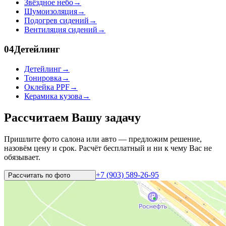
Звёздное небо
→
Шумоизоляция
→
Подогрев сидений
→
Вентиляция сидений
→
04
Детейлинг
Детейлинг
→
Тонировка
→
Оклейка PPF
→
Керамика кузова
→
Рассчитаем Вашу задачу
Пришлите фото салона или авто — предложим решение,
назовём цену и срок. Расчёт бесплатный и ни к чему Вас не
обязывает.
+7 (903) 589-26-95
Рассчитать по
фото