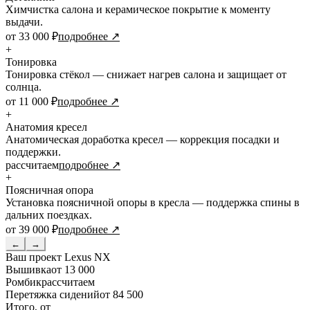
Химчистка салона и керамическое покрытие к моменту
выдачи.
от 33 000 ₽
подробнее ↗
+
Тонировка
Тонировка стёкол — снижает нагрев салона и защищает от
солнца.
от 11 000 ₽
подробнее ↗
+
Анатомия кресел
Анатомическая доработка кресел — коррекция посадки и
поддержки.
рассчитаем
подробнее ↗
+
Поясничная опора
Установка поясничной опоры в кресла — поддержка спины в
дальних поездках.
от 39 000 ₽
подробнее ↗
←
→
Ваш проект
Lexus NX
Вышивка
от 13 000
Ромбик
рассчитаем
Перетяжка сидений
от 84 500
Итого, от