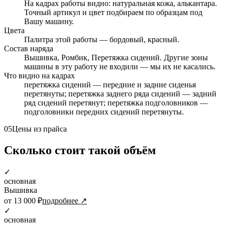
На кадрах работы видно: натуральная кожа, алькантара.
Точный артикул и цвет подбираем по образцам под
Вашу машину.
Цвета
Палитра этой работы — бордовый, красный.
Состав наряда
Вышивка, Ромбик, Перетяжка сидений. Другие зоны
машины в эту работу не входили — мы их не касались.
Что видно на кадрах
перетяжка сидений — передние и задние сиденья
перетянуты; перетяжка заднего ряда сидений — задний
ряд сидений перетянут; перетяжка подголовников —
подголовники передних сидений перетянуты.
05
Цены из прайса
Сколько стоит такой объём
✓
основная
Вышивка
от 13 000 ₽
подробнее ↗
✓
основная