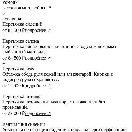
Ромбик
рассчитаем
подробнее ↗
✓
основная
Перетяжка сидений
от 84 500 ₽
подробнее ↗
+
Перетяжка салона
Перетяжка обоих рядов сидений по заводским лекалам в
выбранный материал.
от 84 500 ₽
подробнее ↗
+
Перетяжка руля
Обтяжка обода руля кожей или алькантарой. Кнопки и
подогрев руля сохраняются.
от 11 000 ₽
подробнее ↗
+
Перетяжка потолка
Перетяжка потолка в алькантару с натяжением без
провисаний.
от 22 000 ₽
подробнее ↗
+
Вентиляция сидений
Установка вентиляции сидений с обдувом через перфорацию