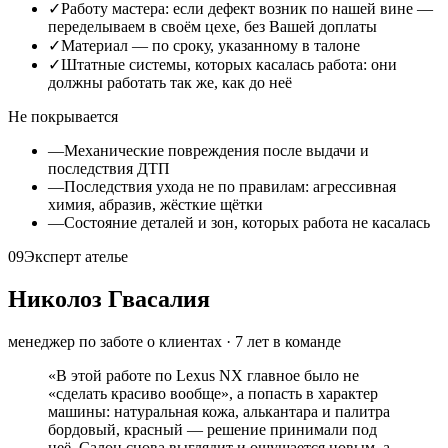
✓
Работу мастера: если дефект возник по нашей вине —
переделываем в своём цехе, без Вашей доплаты
✓
Материал — по сроку, указанному в талоне
✓
Штатные системы, которых касалась работа: они
должны работать так же, как до неё
Не покрывается
—
Механические повреждения после выдачи и
последствия ДТП
—
Последствия ухода не по правилам: агрессивная
химия, абразив, жёсткие щётки
—
Состояние деталей и зон, которых работа не касалась
09
Эксперт ателье
Николоз Гвасалия
менеджер по заботе о клиентах
·
7
лет в команде
«
В этой работе по Lexus NX главное было не
«сделать красиво вообще», а попасть в характер
машины: натуральная кожа, алькантара и палитра
бордовый, красный — решение принимали под
неё. Салон снова выглядит и ощущается новым, а