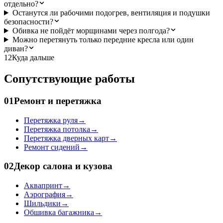
отдельно?
Останутся ли рабочими подогрев, вентиляция и подушки
безопасности?
Обивка не пойдёт морщинами через полгода?
Можно перетянуть только передние кресла или один
диван?
12
Куда дальше
Сопутствующие работы
01
Ремонт и перетяжка
Перетяжка руля
→
Перетяжка потолка
→
Перетяжка дверных карт
→
Ремонт сидений
→
02
Декор салона и кузова
Аквапринт
→
Аэрография
→
Шильдики
→
Обшивка багажника
→