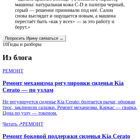
машины: натуральная кожа C-D и палитра черный,
серый — решение принимали под неё. Салон
снова выглядит и ощущается новым, а машина
перестаёт быть «как у всех» — за это работу и
берут.
»
Попросить
Ирину
связаться →
10
Гиды и разборы
Из блога
РЕМОНТ
Ремонт механизма регулировки сиденья Kia
Cerato — по узлам
Не регулируется сиденье Kia Cerato: болтается рычаг, оборван
трос, заклинили салазки. Ремонт механизма. Каркас — сварка.
Цена по узлу — токеном.
Читать
↗
РЕМОНТ
Ремонт боковой поддержки сиденья Kia Cerato