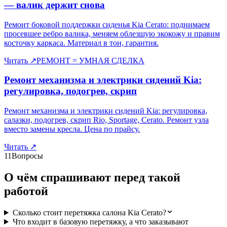
— валик держит снова
Ремонт боковой поддержки сиденья Kia Cerato: поднимаем
просевшее ребро валика, меняем облезшую экокожу и правим
косточку каркаса. Материал в тон, гарантия.
Читать
↗
РЕМОНТ = УМНАЯ СДЕЛКА
Ремонт механизма и электрики сидений Kia:
регулировка, подогрев, скрип
Ремонт механизма и электрики сидений Kia: регулировка,
салазки, подогрев, скрип Rio, Sportage, Cerato. Ремонт узла
вместо замены кресла. Цена по прайсу.
Читать
↗
11
Вопросы
О чём спрашивают перед такой
работой
Сколько стоит перетяжка салона Kia Cerato?
Что входит в базовую перетяжку, а что заказывают