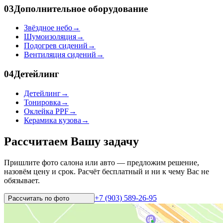
03
Дополнительное оборудование
Звёздное небо
→
Шумоизоляция
→
Подогрев сидений
→
Вентиляция сидений
→
04
Детейлинг
Детейлинг
→
Тонировка
→
Оклейка PPF
→
Керамика кузова
→
Рассчитаем Вашу задачу
Пришлите фото салона или авто — предложим решение,
назовём цену и срок. Расчёт бесплатный и ни к чему Вас не
обязывает.
+7 (903) 589-26-95
Рассчитать по
фото