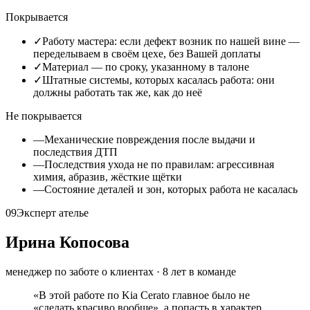
Покрывается
✓
Работу мастера: если дефект возник по нашей вине —
переделываем в своём цехе, без Вашей доплаты
✓
Материал — по сроку, указанному в талоне
✓
Штатные системы, которых касалась работа: они
должны работать так же, как до неё
Не покрывается
—
Механические повреждения после выдачи и
последствия ДТП
—
Последствия ухода не по правилам: агрессивная
химия, абразив, жёсткие щётки
—
Состояние деталей и зон, которых работа не касалась
09
Эксперт ателье
Ирина Копосова
менеджер по заботе о клиентах
·
8
лет в команде
«
В этой работе по Kia Cerato главное было не
«сделать красиво вообще», а попасть в характер