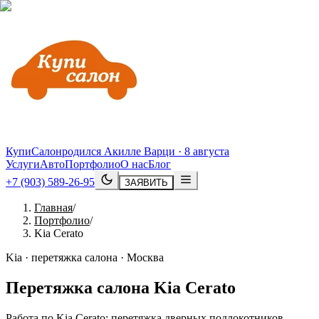
КупиСалон
родился Акилле Варци · 8 августа
Услуги
Авто
Портфолио
О нас
Блог
+7 (903) 589-26-95
ЗАЯВИТЬ
Главная
/
Портфолио
/
Kia Cerato
Kia · перетяжка салона · Москва
Перетяжка салона
Kia
Cerato
Работа по Kia Cerato: перетяжка дверных подлокотников,