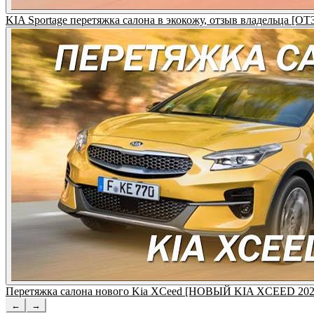
KIA Sportage перетяжка салона в экокожу, отзыв владельца
Перетяжка салона нового Kia XCeed [НОВЫЙ KIA XCEED 202
←
→