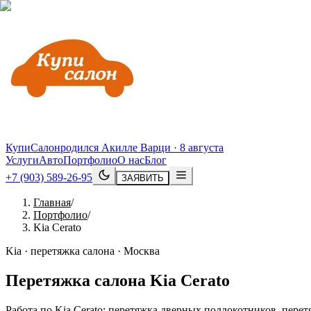
КупиСалон
родился Акилле Варци · 8 августа
Услуги
Авто
Портфолио
О нас
Блог
+7 (903) 589-26-95
ЗАЯВИТЬ
Главная
/
Портфолио
/
Kia Cerato
Kia · перетяжка салона · Москва
Перетяжка салона
Kia
Cerato
Работа по Kia Cerato: перетяжка дверных подлокотников, пере