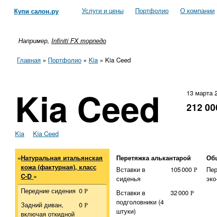
Услуги и цены
Портфолио
О компании
Купи салон.ру
Например,
Infiniti FX торпедо
Главная
»
Портфолио
»
Kia
»
Kia Ceed
Kia Ceed
13 марта 
212 00
Kia
Kia Ceed
«
Натуральная итальянская
Перетяжка алькантарой
Об
кожа (фактурная), класс
Вставки в
105
000
Пер
Р
C-D
»
сиденья
эко
Передние сидения
0
Р
Вставки в
32
000
Р
подголовники (4
Задний диван,
0
Р
штуки)
включая откидной