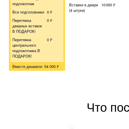
подлокотник
Вставки в двери
10
000
Р
(4 штуки)
Все подголовники
0
Р
Перетяжка
0
Р
дверных вставок
В ПОДАРОК!
Перетяжка
0
Р
центрального
подлокотника В
ПОДАРОК!
Вместе дешевле: 54 000
Р
Что по