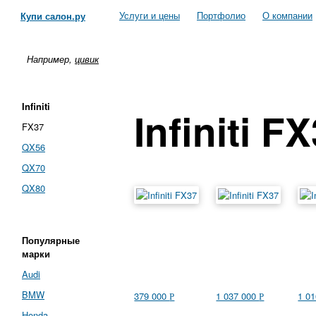
Услуги и цены
Портфолио
О компании
Купи салон.ру
Например,
цивик
Infiniti
Infiniti F
FX37
QX56
QX70
QX80
Популярные
марки
Audi
BMW
379 000
1 037 000
1 0
Р
Р
Honda