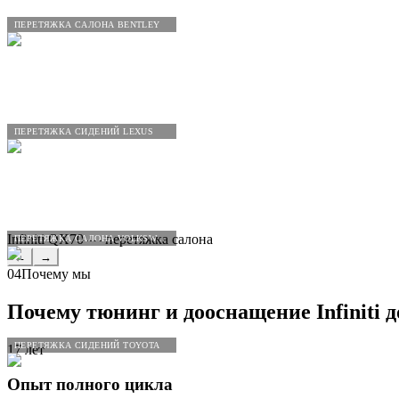
ПЕРЕТЯЖКА САЛОНА BENTLEY
ПЕРЕТЯЖКА СИДЕНИЙ LEXUS
Infiniti QX70 — перетяжка салона
ПЕРЕТЯЖКА САЛОНА VOLKSWAGEN
←
→
04
Почему мы
Почему тюнинг и дооснащение
Infiniti
д
ПЕРЕТЯЖКА СИДЕНИЙ TOYOTA
17 лет
Опыт полного цикла