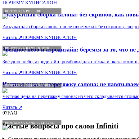
ПОЧЕМУ КУПИСАЛОН
ПЕРЕТЯЖКА PORSCHE
Аккуратная сборка салона: без скрипов, как нов
Аккуратная сборка салона после перетяжки: без скрипов, люфто
Читать
↗
ПОЧЕМУ КУПИСАЛОН
Звёздное небо и аэродизайн: беремся за то, что не
ПЕРЕТЯЖКА RANGE ROVER
Звёздное небо, аэродизайн, ромбовидная стёжка и эксклюзивн
Читать
↗
ПОЧЕМУ КУПИСАЛОН
Честная цена на перетяжку салона: не навязываем
ПЕРЕТЯЖКА MERCEDES-BENZ
Честная цена на перетяжку салона: из чего складывается стоим
Читать
↗
07
FAQ
ПЕРЕТЯЖКА САЛОНА CHEVROLET
Частые вопросы про салон
Infiniti