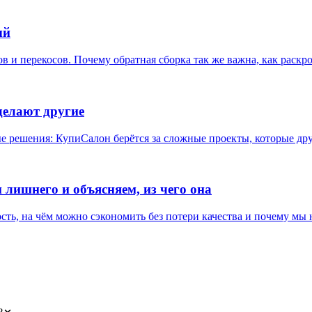
ый
в и перекосов. Почему обратная сборка так же важна, как раскро
 делают другие
ые решения: КупиСалон берётся за сложные проекты, которые др
 лишнего и объясняем, из чего она
ость, на чём можно сэкономить без потери качества и почему мы