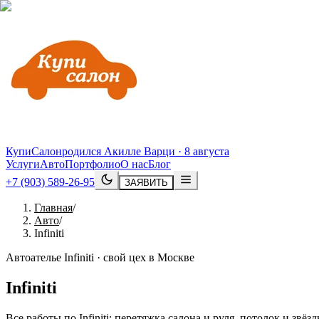
КупиСалон
родился Акилле Варци · 8 августа
Услуги
Авто
Портфолио
О нас
Блог
+7 (903) 589-26-95
ЗАЯВИТЬ
Главная
/
Авто
/
Infiniti
Автоателье Infiniti · свой цех в Москве
Infiniti
Все работы по Infiniti: перетяжка салона и руля, потолок и з