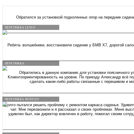
Обратился за установкой подколенных опор на передние сиден
ПЕРЕТЯЖКА LEXUS
Ребята- волшебники, восстановили сидение у БМВ Х7, дорогой салон
ПЕРЕТЯЖКА
Обратились в данную компанию для установки поясничного упо
Клиентоориентированность на уровне. По приезду Александр всё по
сделать какие-либо работы связанные с перешивом и мо
ПЕРЕТЯЖКА BENTLEY
Долго пытался решить проблему с ремонтом каркаса сиденья. Удивите
чат. Мне перезвонили и я рассказал о своих проблемах. Меня выслушали и предложили разобраться в проблеме. Мастер Саша и директор Алексей вместе решили это вопрос. Хочу дополнить, что я приятно
удивлен был, как директор вовлечен в работу, помогал своим сотрудникам и через 2 дня мне позвонил, чтобы