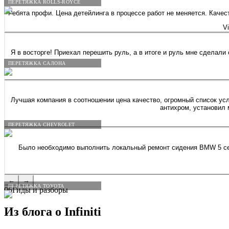
ПЕРЕТЯЖКА ROLLS-ROYCE
Ребята профи. Цена детейлинга в процессе работ не меняется. Каче
Vi
Я в восторге! Приехал перешить руль, а в итоге и руль мне сделал
ПЕРЕТЯЖКА САЛОНА
Лучшая компания в соотношении цена качество, огромный список усл
антихром, установил 
ПЕРЕТЯЖКА CHEVROLET
Было необходимо выполнить локальный ремонт сидения BMW 5 сери
←
→
ПЕРЕТЯЖКА TOYOTA
06
Гиды и разборы
Из блога о
Infiniti