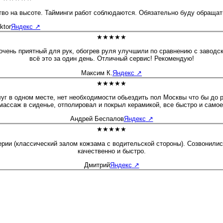
ство на высоте. Тайминги работ соблюдаются. Обязательно буду обращат
ktor
Яндекс
↗
★★★★★
и очень приятный для рук, обогрев руля улучшили по сравнению с заводс
всё это за один день. Отличный сервис! Рекомендую!
Максим К.
Яндекс
↗
★★★★★
уг в одном месте, нет необходимости обьездить пол Москвы что бы до ра
массаж в сиденье, отполировал и покрыл керамикой, все быстро и самое
Андрей Беспалов
Яндекс
↗
★★★★★
и (классический залом кожзама с водительской стороны). Созвонились,
качественно и быстро.
Дмитрий
Яндекс
↗