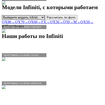
Модели
Infiniti
, с которыми работаем
Рассчитать по фото
QX80
→
QX70
→
QX60
→
FX
→
QX56
→
Q50
→
M
→
QX50
→
03
Портфолио
ПЕРЕТЯЖКА САЛОНА CHEVROLET
Наши работы по
Infiniti
ПЕРЕТЯЖКА САЛОНА LEXUS
ПЕРЕТЯЖКА САЛОНА MERCEDES-BENZ