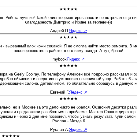
★★★★★
ия. Ребята лучшие! Такой клиентоориентированности не встречал еще ни
благодарность Дмитрию и Ирине за терпение))
Андрей П.
Яндекс
↗
★★★★★
 - вырванный клок кожи собакой. Я не смогла найти место ремонта. В м
несовершенство в работе- я его вижу всегда. А тут, браво!
mybook
Яндекс
↗
★★★★★
ра на Geely Coolray. По телефону Алексей всё подробно рассказал и о
дробно объяснил и оперативно установил поясничный упор. Работы были
дернизацией салона, детейлингом, то обязательно обращусь в данную 
Евгений Г.
Яндекс
↗
★★★★★
льно, но в Москве за это дело никто не брался. Обзвонил десятки раз
 узнать результат. Купи салон - профессионалы! К сожалению больше 5 звёзд поставить не могу :)
Руслан - Мазда 6
Руслан А.
Яндекс
↗
★★★★★