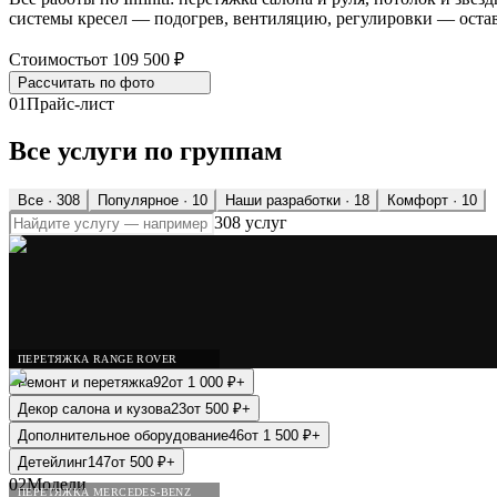
системы кресел — подогрев, вентиляцию, регулировки — остав
Стоимость
от 109 500 ₽
Рассчитать по
фото
01
Прайс-лист
Все услуги по группам
Все ·
308
Популярное
· 10
Наши разработки
· 18
Комфорт
· 10
308 услуг
ПЕРЕТЯЖКА RANGE ROVER
Ремонт и перетяжка
92
от
1 000
₽
+
Декор салона и кузова
23
от
500
₽
+
Дополнительное оборудование
46
от
1 500
₽
+
Детейлинг
147
от
500
₽
+
02
Модели
ПЕРЕТЯЖКА MERCEDES-BENZ