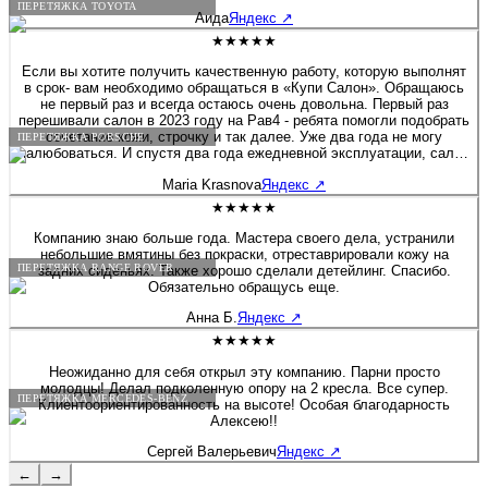
ПЕРЕТЯЖКА TOYOTA
Аида
Яндекс
↗
★★★★★
Если вы хотите получить качественную работу, которую выполнят
в срок- вам необходимо обращаться в «Купи Салон». Обращаюсь
не первый раз и всегда остаюсь очень довольна. Первый раз
перешивали салон в 2023 году на Рав4 - ребята помогли подобрать
сочетание кожи, строчку и так далее. Уже два года не могу
ПЕРЕТЯЖКА PORSCHE
налюбоваться. И спустя два года ежедневной эксплуатации, салон
будто я только забрала после перешива. Сейчас перешивала руль
Maria Krasnova
Яндекс
↗
на Солярисе. Здесь работают профессионалы своего дела!
★★★★★
Компанию знаю больше года. Мастера своего дела, устранили
небольшие вмятины без покраски, отреставрировали кожу на
ПЕРЕТЯЖКА RANGE ROVER
задних сиденьях. Также хорошо сделали детейлинг. Спасибо.
Обязательно обращусь еще.
Анна Б.
Яндекс
↗
★★★★★
Неожиданно для себя открыл эту компанию. Парни просто
молодцы! Делал подколенную опору на 2 кресла. Все супер.
ПЕРЕТЯЖКА MERCEDES-BENZ
Клиентоориентированность на высоте! Особая благодарность
Алексею!!
Сергей Валерьевич
Яндекс
↗
←
→