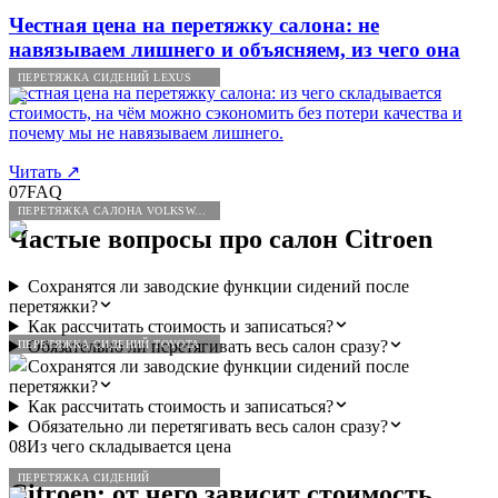
Честная цена на перетяжку салона: не
навязываем лишнего и объясняем, из чего она
ПЕРЕТЯЖКА СИДЕНИЙ LEXUS
Честная цена на перетяжку салона: из чего складывается
стоимость, на чём можно сэкономить без потери качества и
почему мы не навязываем лишнего.
Читать
↗
07
FAQ
ПЕРЕТЯЖКА САЛОНА VOLKSWAGEN
Частые вопросы про салон
Citroen
Сохранятся ли заводские функции сидений после
перетяжки?
Как рассчитать стоимость и записаться?
Обязательно ли перетягивать весь салон сразу?
ПЕРЕТЯЖКА СИДЕНИЙ TOYOTA
Сохранятся ли заводские функции сидений после
перетяжки?
Как рассчитать стоимость и записаться?
Обязательно ли перетягивать весь салон сразу?
08
Из чего складывается цена
ПЕРЕТЯЖКА СИДЕНИЙ
Citroen
: от чего зависит стоимость