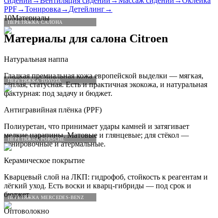
сидений
→
Вентиляция сидений
→
Массаж сидений
→
Оклейка
PPF
→
Тонировка
→
Детейлинг
→
10
Материалы
ПЕРЕТЯЖКА САЛОНА
Материалы для салона
Citroen
Натуральная наппа
Гладкая премиальная кожа европейской выделки — мягкая,
ПЕРЕТЯЖКА TOYOTA
тёплая, статусная. Есть и практичная экокожа, и натуральная
фактурная: под задачу и бюджет.
Антигравийная плёнка (PPF)
Полиуретан, что принимает удары камней и затягивает
мелкие царапины. Матовые и глянцевые; для стёкол —
ПЕРЕТЯЖКА PORSCHE
тонировочные и атермальные.
Керамическое покрытие
Кварцевый слой на ЛКП: гидрофоб, стойкость к реагентам и
лёгкий уход. Есть воски и кварц-гибриды — под срок и
бюджет.
ПЕРЕТЯЖКА MERCEDES-BENZ
Оптоволокно