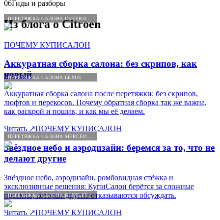
06
Гиды и разборы
ПЕРЕТЯЖКА САЛОНА CHEVROLET
Из блога о
Citroen
ПОЧЕМУ КУПИСАЛОН
Аккуратная сборка салона: без скрипов, как
новый
ПЕРЕТЯЖКА САЛОНА LEXUS
Аккуратная сборка салона после перетяжки: без скрипов,
люфтов и перекосов. Почему обратная сборка так же важна,
как раскрой и пошив, и как мы её делаем.
Читать
↗
ПОЧЕМУ КУПИСАЛОН
ПЕРЕТЯЖКА САЛОНА MERCEDES-BENZ
Звёздное небо и аэродизайн: беремся за то, что не
делают другие
Звёздное небо, аэродизайн, ромбовидная стёжка и
эксклюзивные решения: КупиСалон берётся за сложные
проекты, которые другие отказываются обсуждать.
ПЕРЕТЯЖКА САЛОНА BENTLEY
Читать
↗
ПОЧЕМУ КУПИСАЛОН