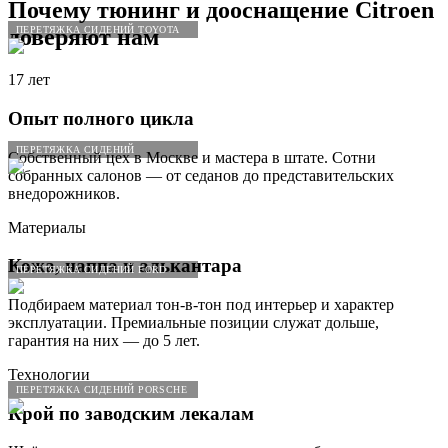
Почему тюнинг и дооснащение
Citroen
ПЕРЕТЯЖКА СИДЕНИЙ TOYOTA
доверяют нам
17 лет
Опыт полного цикла
ПЕРЕТЯЖКА СИДЕНИЙ
Собственный цех в Москве и мастера в штате. Сотни
собранных салонов — от седанов до представительских
внедорожников.
Материалы
Кожа, наппа и алькантара
ПЕРЕТЯЖКА СИДЕНИЙ FORD
Подбираем материал тон-в-тон под интерьер и характер
эксплуатации. Премиальные позиции служат дольше,
гарантия на них — до 5 лет.
Технологии
ПЕРЕТЯЖКА СИДЕНИЙ PORSCHE
Крой по заводским лекалам