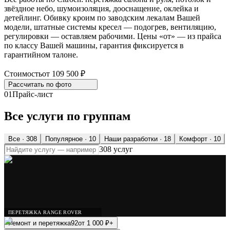
звёздное небо, шумоизоляция, дооснащение, оклейка и
детейлинг. Обивку кроим по заводским лекалам Вашей
модели, штатные системы кресел — подогрев, вентиляцию,
регулировки — оставляем рабочими. Цены «от» — из прайса
по классу Вашей машины, гарантия фиксируется в
гарантийном талоне.
Стоимость
от 109 500 ₽
Рассчитать по
фото
01
Прайс-лист
Все услуги по группам
Все ·
308
Популярное
· 10
Наши разработки
· 18
Комфорт
· 10
308 услуг
ПЕРЕТЯЖКА RANGE ROVER
Ремонт и перетяжка
92
от
1 000
₽
+