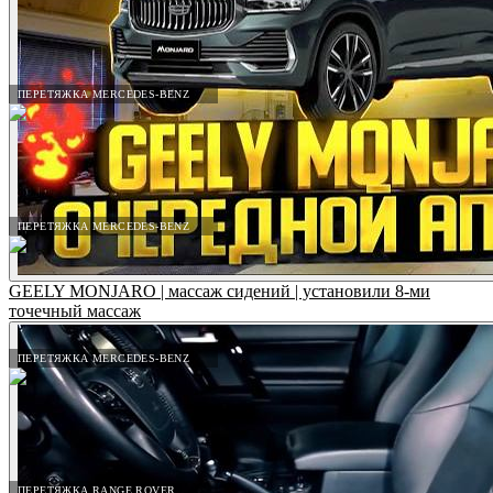
ПЕРЕТЯЖКА MERCEDES-BENZ
ПЕРЕТЯЖКА MERCEDES-BENZ
GEELY MONJARO | массаж сидений | установили 8-ми
точечный массаж
ПЕРЕТЯЖКА MERCEDES-BENZ
ПЕРЕТЯЖКА RANGE ROVER