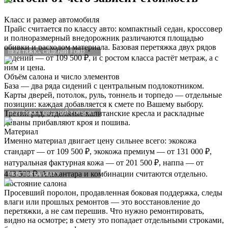
Класс и размер автомобиля
Прайс считается по классу авто: компактный седан, кроссовер
и полноразмерный внедорожник различаются площадью
обивки и расходом материала. Базовая перетяжка двух рядов
ПЕРЕТЯЖКА СИДЕНИЙ FORD
сидений — от 109 500 ₽, и с ростом класса растёт метраж, а с
ним и цена.
Объём салона и число элементов
База — два ряда сидений с центральным подлокотником.
Карты дверей, потолок, руль, тоннель и торпедо — отдельные
позиции: каждая добавляется к смете по Вашему выбору.
Третий ряд, отдельные капитанские кресла и раскладные
ПЕРЕТЯЖКА СИДЕНИЙ PORSCHE
диваны прибавляют кроя и пошива.
Материал
Именно материал двигает цену сильнее всего: экокожа
стандарт — от 109 500 ₽, экокожа премиум — от 131 000 ₽,
натуральная фактурная кожа — от 201 500 ₽, наппа — от
443 500 ₽. Алькантара и комбинации считаются отдельно.
ПЕРЕТЯЖКА GEELY
Состояние салона
Просевший поролон, продавленная боковая поддержка, следы
влаги или прошлых ремонтов — это восстановление до
перетяжки, а не сам перешив. Что нужно ремонтировать,
видно на осмотре; в смету это попадает отдельными строками,