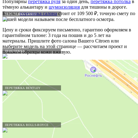
Популярны
перетяжка руля
за один день,
перетяжка потолка
в
тёмную алькантару и
шумоизоляция
для тишины в дороге.
Базовая
перетяжка салона
стоит от 109 500 ₽, точную смету по
ПЕРЕТЯЖКА LEXUS
Вашей модели называем после бесплатного осмотра.
Цену и сроки фиксируем письменно, гарантию оформляем в
гарантийном талоне: 3 года на пошив и до 5 лет на
материалы. Пришлите фото салона Вашего Citroen или
выберите модель на этой странице — рассчитаем проект и
ПЕРЕТЯЖКА
покажем образцы кожи вживую.
ПЕРЕТЯЖКА BENTLEY
ПЕРЕТЯЖКА ROLLS-ROYCE