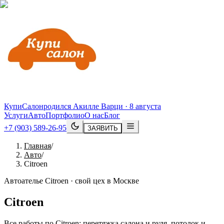
КупиСалон
родился Акилле Варци · 8 августа
Услуги
Авто
Портфолио
О нас
Блог
+7 (903) 589-26-95
ЗАЯВИТЬ
Главная
/
Авто
/
Citroen
Автоателье Citroen · свой цех в Москве
Citroen
Все работы по Citroen: перетяжка салона и руля, потолок и