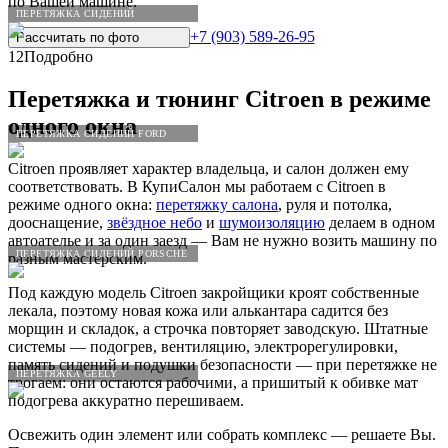
по Вашей машине.
ПЕРЕТЯЖКА СИДЕНИЙ
+7 (903) 589-26-95
Рассчитать по
фото
12
Подробно
Перетяжка и тюнинг
Citroen
в режиме
одного окна
ПЕРЕТЯЖКА СИДЕНИЙ FORD
Citroen проявляет характер владельца, и салон должен ему
соответствовать. В КупиСалон мы работаем с Citroen в
режиме одного окна:
перетяжку салона
, руля и потолка,
дооснащение,
звёздное небо
и
шумоизоляцию
делаем в одном
автоателье и за один заезд — Вам не нужно возить машину по
ПЕРЕТЯЖКА СИДЕНИЙ PORSCHE
разным мастерским.
Под каждую модель Citroen закройщики кроят собственные
лекала, поэтому новая кожа или алькантара садится без
морщин и складок, а строчка повторяет заводскую. Штатные
системы — подогрев, вентиляцию, электрорегулировки,
память сидений и подушки безопасности — при перетяжке не
ПЕРЕТЯЖКА GEELY
трогаем: они остаются рабочими, а пришитый к обивке мат
подогрева аккуратно перешиваем.
Освежить один элемент или собрать комплекс — решаете Вы.