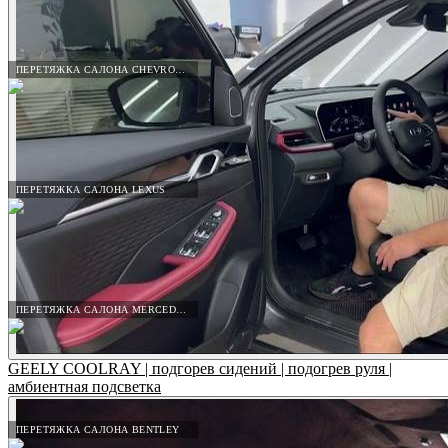
ПЕРЕТЯЖКА САЛОНА CHEVROLET
ПЕРЕТЯЖКА САЛОНА LEXUS
ПЕРЕТЯЖКА САЛОНА MERCEDES-BENZ
GEELY COOLRAY | подгорев сидений | подогрев руля |
амбиентная подсветка
ПЕРЕТЯЖКА САЛОНА BENTLEY