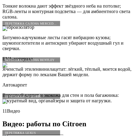
Тонкие волокна дают эффект звёздного неба на потолке;
RGB-ленты и контурная подсветка — для амбиентного света
салона.
ПЕРЕТЯЖКА САЛОНА MERCEDES-BENZ
Виброизолятор
Битумно-каучуковые листы гасят вибрацию кузова;
шумопоглотители и антискрип убирают воздушный гул и
сверчки.
EVA-материал
ПЕРЕТЯЖКА САЛОНА BENTLEY
Ячеистый этиленвинилацетат: лёгкий, тёплый, моется водой,
держит форму по лекалам Вашей модели.
Автокарпет
Ворсовый карпет и экокожа для стен и пола багажника:
ПЕРЕТЯЖКА СИДЕНИЙ
аккуратный вид, органайзеры и защита от нагрузки.
11
Видео
Видео: работы по
Citroen
ПЕРЕТЯЖКА LEXUS