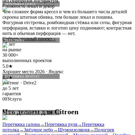
без сюрпризов постфактум.
ПЕРЕТЯЖКА LEXUS
Сложность лекал и декор
Чем сложнее форма кресел и чем из большего числа деталей
скроена штатная обивка, тем больше лекал и пошива.
Фигурная отстрочка, ромбовидная стёжка или соты, фигурная
перфорация, вставки и логотип цену поднимают; контрастная
нить и обычная перфорация — нет.
Собрать полный проект
↓
ПЕРЕТЯЖКА
17 лет
на рынке
30 000+
выполненных проектов
5.0★
Хорошее место 2026 · Яндекс
4.9★
ПЕРЕТЯЖКА BENTLEY
рейтинг · Drive2
до 5 лет
гарантия
09
Услуги
Что делаем для
Citroen
ПЕРЕТЯЖКА ROLLS-ROYCE
Перетяжка салона
→
Перетяжка руля
→
Перетяжка
потолка
→
Звёздное небо
→
Шумоизоляция
→
Подогрев