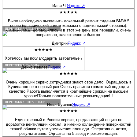
больше полутора часов и я уже ехал домой. Бонусом была
Илья Ч.
Яндекс
↗
короткая экскурсия по производственным цехам. Действительно
люди «болеют» своим делом, а это редкость! Очень приятная
★★★★★
редкость! Рекомендую 100%! Желаю этой Компании не
останавливаться на достигнутом, професстонального и
Было необходимо выполнить локальный ремонт сидения BMW 5
технологического роста! Молодцы! 👍
серии (классический залом кожзама с водительской стороны).
ПЕРЕТЯЖКА ROLLS-ROYCE
Созвонились, договорились и в этот же день все перешили, очень
оперативно, качественно и быстро.
Дмитрий
Яндекс
↗
★★★★★
Хотелось бы поблагодарить автоателье \
ПЕРЕТЯЖКА САЛОНА
Денис Иевлев
Яндекс
↗
★★★★★
Очень хороший сервис,сотрудники знают свое дело. Обращаюсь в
Куписалон не в первый раз.Очень нравится грамотный подход и
качество.Работа выполняется в кратчайшие сроки,и на высшем
уровне!Только положительные рекомендации!!!
ПЕРЕТЯЖКА CHEVROLET
Илья Бушнев
Яндекс
↗
★★★★★
Единственный в России сервис, предлагающий опцию по
доработке вентиляции кресел, а именно охлаждение поверхностей
тканей обивки путем увеличения плошади. Оперативно, четко,
результативно. Одназначно 5 звезд и рекомендация.