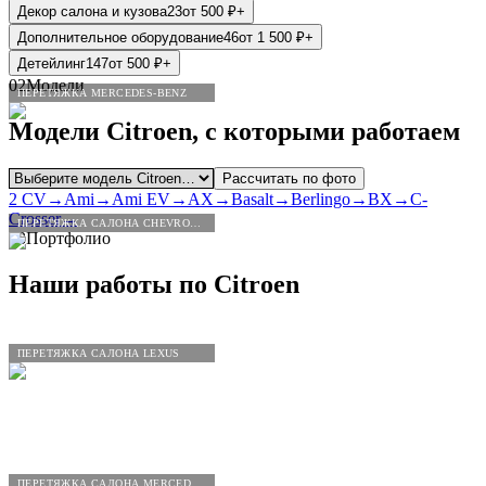
Декор салона и кузова
23
от
500
₽
+
Дополнительное оборудование
46
от
1 500
₽
+
Детейлинг
147
от
500
₽
+
02
Модели
ПЕРЕТЯЖКА MERCEDES-BENZ
Модели
Citroen
, с которыми работаем
Рассчитать по фото
2 CV
→
Ami
→
Ami EV
→
AX
→
Basalt
→
Berlingo
→
BX
→
C-
Crosser
→
ПЕРЕТЯЖКА САЛОНА CHEVROLET
03
Портфолио
Наши работы по
Citroen
ПЕРЕТЯЖКА САЛОНА LEXUS
ПЕРЕТЯЖКА САЛОНА MERCEDES-BENZ