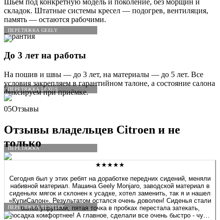
Шьём под конкретную модель и поколение, без морщин и
складок. Штатные системы кресел — подогрев, вентиляция,
память — остаются рабочими.
ПЕРЕТЯЖКА GEELY
Гарантия
До 3 лет на работы
На пошив и швы — до 3 лет, на материалы — до 5 лет. Все
условия закрепляем в гарантийном талоне, а состояние салона
ПЕРЕТЯЖКА LEXUS
фиксируем при приёмке.
05
Отзывы
Отзывы владельцев
Citroen
и не
только
ПЕРЕТЯЖКА
★★★★★
Сегодня был у этих ребят на доработке передних сидений, меняли
набивной материал. Машина Geely Monjaro, заводской материал в
сиденьях мягок и склонен к усадке, хотел заменить, так я и нашел
«КупиСалон». Результатом остался очень доволен! Сиденья стали
ПЕРЕТЯЖКА BENTLEY
более упругими, пятая точка в пробках перестала затекать,
посадка комфортнее! А главное, сделали все очень быстро - чуть