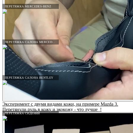
ПЕРЕТЯЖКА MERCEDES-BENZ
ПЕРЕТЯЖКА САЛОНА MERCEDES-BENZ
ПЕРЕТЯЖКА САЛОНА BENTLEY
Эксперимент с двумя видами кожи, на примере Mazda 3.
Перетянули руль в кожу и экокожу - что лучше_!
ПЕРЕТЯЖКА СИДЕНИЙ