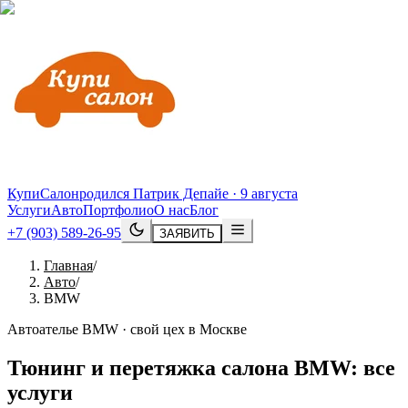
КупиСалон
родился Патрик Депайе · 9 августа
Услуги
Авто
Портфолио
О нас
Блог
+7 (903) 589-26-95
ЗАЯВИТЬ
Главная
/
Авто
/
BMW
Автоателье BMW · свой цех в Москве
Тюнинг и перетяжка салона
BMW
: все
услуги