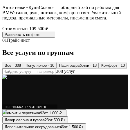
Автоателье «КупиСалон» — обзорный хаб по работам для
BMW: салон, руль, потолок, комфорт и свет. Уважительный
подход, премиальные материалы, письменная смета.
Стоимость
от 109 500 ₽
Рассчитать по
фото
01
Прайс-лист
Все услуги по группам
Все ·
308
Популярное
· 10
Наши разработки
· 18
Комфорт
· 10
308 услуг
ПЕРЕТЯЖКА RANGE ROVER
Ремонт и перетяжка
92
от
1 000
₽
+
Декор салона и кузова
23
от
500
₽
+
Дополнительное оборудование
46
от
1 500
₽
+