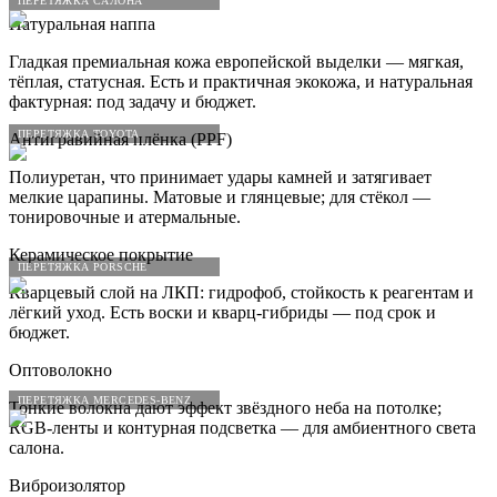
ПЕРЕТЯЖКА САЛОНА
Натуральная наппа
Гладкая премиальная кожа европейской выделки — мягкая,
тёплая, статусная. Есть и практичная экокожа, и натуральная
фактурная: под задачу и бюджет.
ПЕРЕТЯЖКА TOYOTA
Антигравийная плёнка (PPF)
Полиуретан, что принимает удары камней и затягивает
мелкие царапины. Матовые и глянцевые; для стёкол —
тонировочные и атермальные.
Керамическое покрытие
ПЕРЕТЯЖКА PORSCHE
Кварцевый слой на ЛКП: гидрофоб, стойкость к реагентам и
лёгкий уход. Есть воски и кварц-гибриды — под срок и
бюджет.
Оптоволокно
ПЕРЕТЯЖКА MERCEDES-BENZ
Тонкие волокна дают эффект звёздного неба на потолке;
RGB-ленты и контурная подсветка — для амбиентного света
салона.
Виброизолятор