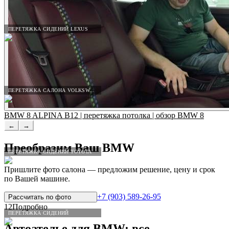
ПЕРЕТЯЖКА СИДЕНИЙ LEXUS
ПЕРЕТЯЖКА САЛОНА VOLKSWAGEN
BMW 8 ALPINA B12 | перетяжка потолка | обзор BMW 8
←
→
Преобразим Ваш
BMW
ПЕРЕТЯЖКА СИДЕНИЙ TOYOTA
Пришлите фото салона — предложим решение, цену и срок
по Вашей машине.
+7 (903) 589-26-95
Рассчитать по
фото
12
Подробно
ПЕРЕТЯЖКА СИДЕНИЙ
Автоателье для
BMW
: все