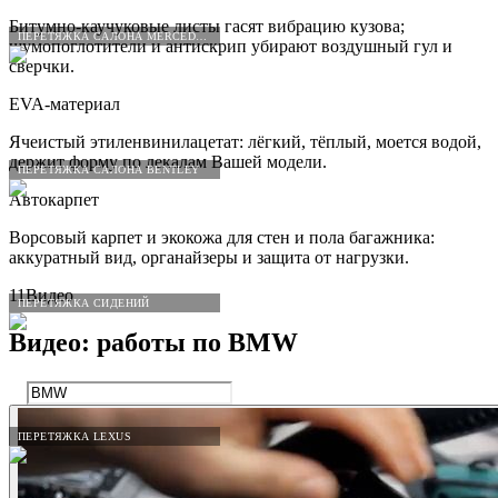
Битумно-каучуковые листы гасят вибрацию кузова;
ПЕРЕТЯЖКА САЛОНА MERCEDES-BENZ
шумопоглотители и антискрип убирают воздушный гул и
сверчки.
EVA-материал
Ячеистый этиленвинилацетат: лёгкий, тёплый, моется водой,
держит форму по лекалам Вашей модели.
ПЕРЕТЯЖКА САЛОНА BENTLEY
Автокарпет
Ворсовый карпет и экокожа для стен и пола багажника:
аккуратный вид, органайзеры и защита от нагрузки.
11
Видео
ПЕРЕТЯЖКА СИДЕНИЙ
Видео: работы по
BMW
ПЕРЕТЯЖКА LEXUS