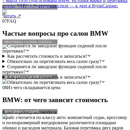
7 марта 1916 года основана BMW. История марки и перетяжка
салона BMW в фирменном стиле — к дате в КупиСалоне.
ПЕРЕТЯЖКА СИДЕНИЙ LEXUS
Читать
↗
07
FAQ
Частые вопросы про салон
BMW
ПЕРЕТЯЖКА САЛОНА VOLKSWAGEN
Сохранятся ли заводские функции сидений после
перетяжки?
Как рассчитать стоимость и записаться?
Обязательно ли перетягивать весь салон сразу?
Сохранятся ли заводские функции сидений после
перетяжки?
Как рассчитать стоимость и записаться?
ПЕРЕТЯЖКА СИДЕНИЙ TOYOTA
Обязательно ли перетягивать весь салон сразу?
08
Из чего складывается цена
BMW
: от чего зависит стоимость
Класс и размер автомобиля
ПЕРЕТЯЖКА СИДЕНИЙ
Прайс считается по классу авто: компактный седан, кроссовер
и полноразмерный внедорожник различаются площадью
обивки и расходом материала. Базовая перетяжка двух рядов