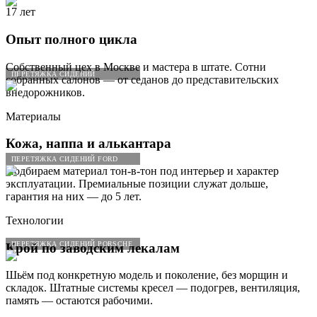
17 лет
Опыт полного цикла
Собственный цех в Москве и мастера в штате. Сотни
ПЕРЕТЯЖКА СИДЕНИЙ
собранных салонов — от седанов до представительских
внедорожников.
Материалы
Кожа, наппа и алькантара
ПЕРЕТЯЖКА СИДЕНИЙ FORD
Подбираем материал тон-в-тон под интерьер и характер
эксплуатации. Премиальные позиции служат дольше,
гарантия на них — до 5 лет.
Технологии
ПЕРЕТЯЖКА СИДЕНИЙ PORSCHE
Крой по заводским лекалам
Шьём под конкретную модель и поколение, без морщин и
складок. Штатные системы кресел — подогрев, вентиляция,
память — остаются рабочими.