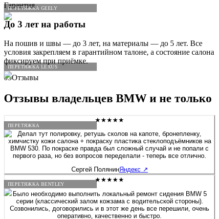
Гарантия
ПЕРЕТЯЖКА GEELY
До 3 лет на работы
На пошив и швы — до 3 лет, на материалы — до 5 лет. Все
условия закрепляем в гарантийном талоне, а состояние салона
фиксируем при приёмке.
ПЕРЕТЯЖКА LEXUS
05
Отзывы
Отзывы владельцев
BMW
и не только
★★★★★
ПЕРЕТЯЖКА
Делал тут полировку, ретушь сколов на капоте, бронепленку,
химчистку кожи салона + покраску пластика стеклоподъёмников на
BMW 530. По покраске правда был сложный случай и не попали с
первого раза, но без вопросов переделали - теперь все отлично.
Сергей Полянин
Яндекс
↗
★★★★★
ПЕРЕТЯЖКА BENTLEY
Было необходимо выполнить локальный ремонт сидения BMW 5
серии (классический залом кожзама с водительской стороны).
Созвонились, договорились и в этот же день все перешили, очень
оперативно, качественно и быстро.