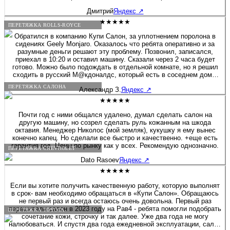
Дмитрий
Яндекс
↗
★★★★★
ПЕРЕТЯЖКА ROLLS-ROYCE
Обратился в компанию Купи Салон, за уплотнением поролона в
сидениях Geely Monjaro. Оказалось что ребята оперативно и за
разумные деньги решают эту проблему. Позвонил, записался,
приехал в 10:20 и оставил машину. Сказали через 2 часа будет
готово. Можно было подождать в отдельной комнате, но я решил
сходить в русский М@кдоналдс, который есть в соседнем доме.
Звонок через 1ч. 20мин., машина готова! Все сделали очень
ПЕРЕТЯЖКА САЛОНА
Александр З.
Яндекс
↗
аккуратно, места действительно стали гораздо плотнее, то что я и
хотел! Фото до и после прилагаю. Спасибо за вашу работу,
★★★★★
успехов и процветания!!! Цена за 2 передних кресла 14000 руб.
Почти год с ними общался удалено, думал сделать салон на
другую машину, но созрел сделать руль кожанным на шкода
октавия. Менеджер Николос (мой земляк), кукушку я ему вынес
конечно капец. Но сделали все быстро и качественно. +еще есть
гарантия год. Цены по рынку как у всех. Рекомендую однозначно.
ПЕРЕТЯЖКА CHEVROLET
Dato Rasoev
Яндекс
↗
★★★★★
Если вы хотите получить качественную работу, которую выполнят
в срок- вам необходимо обращаться в «Купи Салон». Обращаюсь
не первый раз и всегда остаюсь очень довольна. Первый раз
перешивали салон в 2023 году на Рав4 - ребята помогли подобрать
ПЕРЕТЯЖКА TOYOTA
сочетание кожи, строчку и так далее. Уже два года не могу
налюбоваться. И спустя два года ежедневной эксплуатации, салон