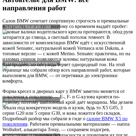
направления работ
Салон BMW сочетает спортивную строгость и премиальные
материалы, но именно поэтому со временем выдаёт пробег:
ПЕРЕТЯЖКА СИДЕНИЙ FORD
боковые валики водительского кресла протираются, обод руля
затирается до глянца, а светлый потолок темнеет. В
зависимости от комплектации BMW идёт с искусственной
кожей Sensatec, натуральной кожей Vernasca или Dakota, а
топовые версии — с кожей Merino. Sensatec практична, но на
изломах спинок появляются заломы; натуральная кожа
ПЕРЕТЯЖКА СИДЕНИЙ PORSCHE
благороднее, но без ухода теряет однородный тон. На этой
странице мы собрали обзор всех направлений работ, которые
выполняем для BMW, — от перетяжки до электроники
комфорта.
Форма кресел и дверных карт у BMW заметно меняется от
поколения к поколению — E-, F- и G-кузова кроятся по-
ПЕРЕТЯЖКА GEELY
разному, поэтому шаблонный крой даёт морщины. Мы делаем
лекала под конкретную модель и кузов, будь то X5 G05, 3
серии G20 или 5 серии G30, и кожа ложится без складок.
Подробный разбор мы собрали в гиде о
салоне BMW X5 по
поколениям
. Работаем премиальными материалами — наппа
Wollsdorf, алькантара Toray, — сохраняем подогрев,
вентиляцию и подушки безопасности и проверяем их после