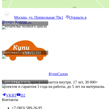
Москва, ул. Привольная 70к1
Открыть в
Яндекс.Картах →
ПЕРЕТЯЖКА
Автоателье полного цикла
ПЕРЕТЯЖКА САЛОНА
КупиСалон
Машина с характером начинается внутри. 17 лет, 30 000+
ПЕРЕТЯЖКА TOYOTA
проектов и гарантия 3 года на работы, до 5 лет на материалы.
VK
RT
D2
Контакты
+7 (903) 589-26-95