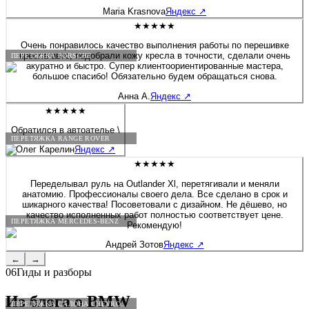
будто я только забрала после перешива. Сейчас перешивала руль
Maria Krasnova
Яндекс
↗
на Солярисе. Здесь работают профессионалы своего дела!
★★★★★
Очень понравилось качество выполнения работы по перешивке
кресла авто, подобрали кожу кресла в точности, сделали очень
ПЕРЕТЯЖКА PORSCHE
акуратно и быстро. Супер клиентоориентированные мастера,
большое спасибо! Обязательно будем обращаться снова.
Анна А.
Яндекс
↗
★★★★★
Обратился в автоателье \
ПЕРЕТЯЖКА RANGE ROVER
Олег Карелин
Яндекс
↗
★★★★★
Переделывал руль на Outlander Xl, перетягивали и меняли
анатомию. Профессионалы своего дела. Все сделано в срок и
шикарного качества! Посоветовали с дизайном. Не дёшево, но
качество исполненных работ полностью соответствует цене.
ПЕРЕТЯЖКА MERCEDES-BENZ
Рекомендую!
Андрей Зотов
Яндекс
↗
←
→
06
Гиды и разборы
Из блога о
BMW
ПЕРЕТЯЖКА САЛОНА CHEVROLET