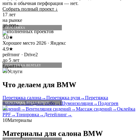
нить и обычная перфорация — нет.
Собрать полный проект
↓
17 лет
на рынке
30 000+
ПЕРЕТЯЖКА
выполненных проектов
5.0★
Хорошее место 2026 · Яндекс
4.9★
рейтинг · Drive2
до 5 лет
гарантия
ПЕРЕТЯЖКА BENTLEY
09
Услуги
Что делаем для
BMW
Перетяжка салона
→
Перетяжка руля
→
Перетяжка
потолка
→
Звёздное небо
→
Шумоизоляция
→
Подогрев
ПЕРЕТЯЖКА ROLLS-ROYCE
сидений
→
Вентиляция сидений
→
Массаж сидений
→
Оклейка
PPF
→
Тонировка
→
Детейлинг
→
10
Материалы
Материалы для салона
BMW