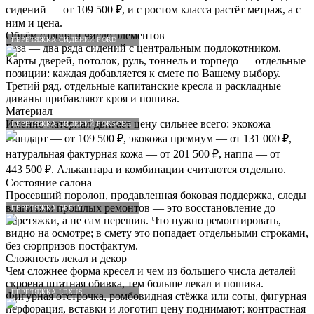
сидений — от 109 500 ₽, и с ростом класса растёт метраж, а с
ним и цена.
Объём салона и число элементов
ПЕРЕТЯЖКА СИДЕНИЙ FORD
База — два ряда сидений с центральным подлокотником.
Карты дверей, потолок, руль, тоннель и торпедо — отдельные
позиции: каждая добавляется к смете по Вашему выбору.
Третий ряд, отдельные капитанские кресла и раскладные
диваны прибавляют кроя и пошива.
Материал
Именно материал двигает цену сильнее всего: экокожа
ПЕРЕТЯЖКА СИДЕНИЙ PORSCHE
стандарт — от 109 500 ₽, экокожа премиум — от 131 000 ₽,
натуральная фактурная кожа — от 201 500 ₽, наппа — от
443 500 ₽. Алькантара и комбинации считаются отдельно.
Состояние салона
Просевший поролон, продавленная боковая поддержка, следы
влаги или прошлых ремонтов — это восстановление до
ПЕРЕТЯЖКА GEELY
перетяжки, а не сам перешив. Что нужно ремонтировать,
видно на осмотре; в смету это попадает отдельными строками,
без сюрпризов постфактум.
Сложность лекал и декор
Чем сложнее форма кресел и чем из большего числа деталей
скроена штатная обивка, тем больше лекал и пошива.
ПЕРЕТЯЖКА LEXUS
Фигурная отстрочка, ромбовидная стёжка или соты, фигурная
перфорация, вставки и логотип цену поднимают; контрастная