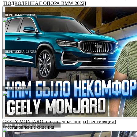
[ПОДКОЛЕННАЯ ОПОРА BMW 2022]
ПЕРЕТЯЖКА GEELY
ПЕРЕТЯЖКА LEXUS
ПЕРЕТЯЖКА
GEELY MONJARO: подколенная опора | вентиляция |
ПЕРЕТЯЖКА BENTLEY
восстановление сидения