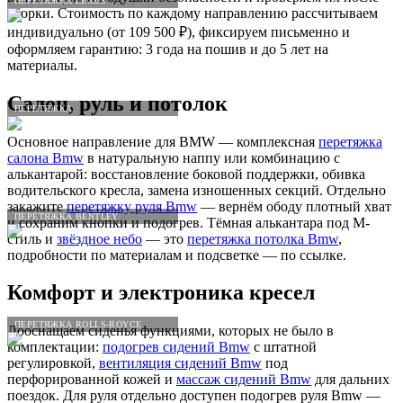
ПЕРЕТЯЖКА LEXUS
сборки. Стоимость по каждому направлению рассчитываем
индивидуально (от 109 500 ₽), фиксируем письменно и
оформляем гарантию: 3 года на пошив и до 5 лет на
материалы.
Салон, руль и потолок
ПЕРЕТЯЖКА
Основное направление для BMW — комплексная
перетяжка
салона Bmw
в натуральную наппу или комбинацию с
алькантарой: восстановление боковой поддержки, обивка
водительского кресла, замена изношенных секций. Отдельно
закажите
перетяжку руля Bmw
— вернём ободу плотный хват
ПЕРЕТЯЖКА BENTLEY
и сохраним кнопки и подогрев. Тёмная алькантара под M-
стиль и
звёздное небо
— это
перетяжка потолка Bmw
,
подробности по материалам и подсветке — по ссылке.
Комфорт и электроника кресел
ПЕРЕТЯЖКА ROLLS-ROYCE
Дооснащаем сиденья функциями, которых не было в
комплектации:
подогрев сидений Bmw
с штатной
регулировкой,
вентиляция сидений Bmw
под
перфорированной кожей и
массаж сидений Bmw
для дальних
поездок. Для руля отдельно доступен подогрев руля Bmw —