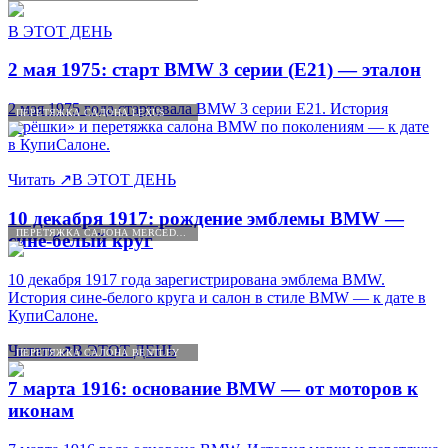
В ЭТОТ ДЕНЬ
2 мая 1975: старт BMW 3 серии (E21) — эталон
2 мая 1975 года стартовала BMW 3 серии E21. История
ПЕРЕТЯЖКА САЛОНА LEXUS
«трёшки» и перетяжка салона BMW по поколениям — к дате
в КупиСалоне.
Читать
↗
В ЭТОТ ДЕНЬ
10 декабря 1917: рождение эмблемы BMW —
ПЕРЕТЯЖКА САЛОНА MERCEDES-BENZ
сине-белый круг
10 декабря 1917 года зарегистрирована эмблема BMW.
История сине-белого круга и салон в стиле BMW — к дате в
КупиСалоне.
Читать
↗
В ЭТОТ ДЕНЬ
ПЕРЕТЯЖКА САЛОНА BENTLEY
7 марта 1916: основание BMW — от моторов к
иконам