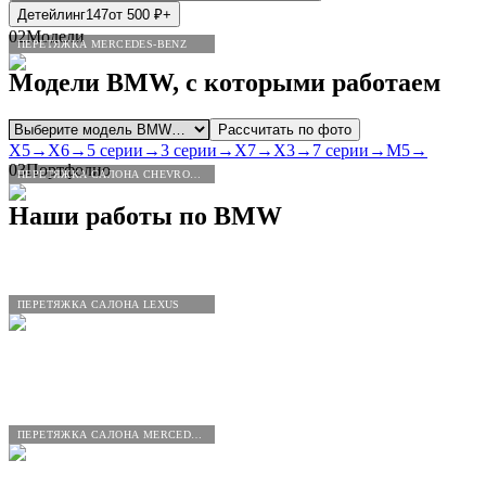
Детейлинг
147
от
500
₽
+
02
Модели
ПЕРЕТЯЖКА MERCEDES-BENZ
Модели
BMW
, с которыми работаем
Рассчитать по фото
X5
→
X6
→
5 серии
→
3 серии
→
X7
→
X3
→
7 серии
→
M5
→
03
Портфолио
ПЕРЕТЯЖКА САЛОНА CHEVROLET
Наши работы по
BMW
ПЕРЕТЯЖКА САЛОНА LEXUS
ПЕРЕТЯЖКА САЛОНА MERCEDES-BENZ