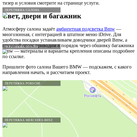
тизер и условия смотрите на странице услуги.
ПЕРЕТЯЖКА САЛОНА
Свет, двери и багажник
Атмосферу салона задаёт
амбиентная подсветка Bmw
—
многозонная, с интеграцией в штатное меню iDrive. Для
удобства посадки устанавливаем доводчики дверей Bmw, а
грузовой отсек приводим в порядок через обшивку багажника
ПЕРЕТЯЖКА TOYOTA
Bmw — материалы и варианты крепления описаны подробнее
по ссылке.
Пришлите фото салона Вашего BMW — подскажем, с какого
направления начать, и рассчитаем проект.
ПЕРЕТЯЖКА PORSCHE
ПЕРЕТЯЖКА MERCEDES-BENZ