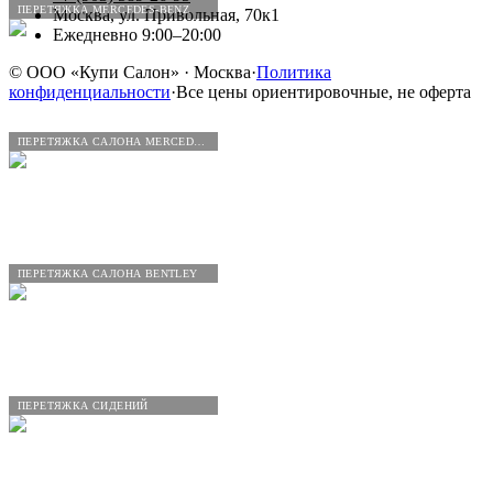
ПЕРЕТЯЖКА MERCEDES-BENZ
Москва, ул. Привольная, 70к1
Ежедневно 9:00–20:00
©
ООО «Купи Салон»
· Москва
·
Политика
конфиденциальности
·
Все цены ориентировочные, не оферта
ПЕРЕТЯЖКА САЛОНА MERCEDES-BENZ
ПЕРЕТЯЖКА САЛОНА BENTLEY
ПЕРЕТЯЖКА СИДЕНИЙ